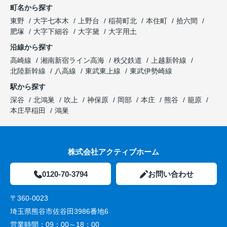
町名から探す
東野
大字七本木
上野台
稲荷町北
本住町
拾六間
肥塚
大字下細谷
大字黛
大字用土
沿線から探す
高崎線
湘南新宿ライン高海
秩父鉄道
上越新幹線
北陸新幹線
八高線
東武東上線
東武伊勢崎線
駅から探す
深谷
北鴻巣
吹上
神保原
岡部
本庄
熊谷
籠原
本庄早稲田
鴻巣
株式会社アクティブホーム
0120-70-3794
お問い合わせ
〒360-0023
埼玉県熊谷市佐谷田3986番地6
営業時間：
09：00～18：00