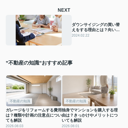
NEXT
ダウンサイジングの買い替
えをする理由とは？向いて
いる方についてもご紹介
2024.02.22
”不動産の知識”おすすめ記事
不動産の知識
不動産の知識
ガレージをリフォームする費用
独身でマンションを購入する理
は？種類や計画の注意点につい
由は？きっかけやメリットにつ
ても解説
いても解説
2026.08.03
2026.08.01