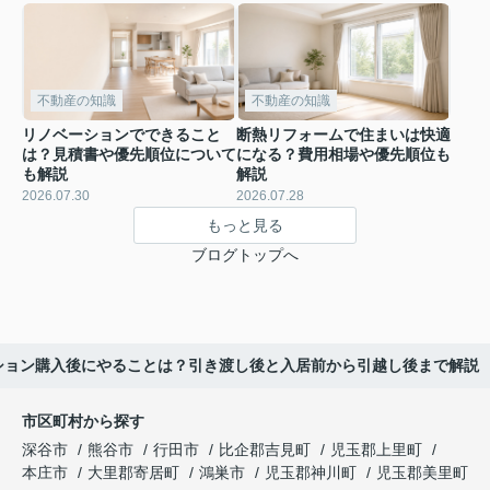
不動産の知識
不動産の知識
リノベーションでできること
断熱リフォームで住まいは快適
は？見積書や優先順位について
になる？費用相場や優先順位も
も解説
解説
2026.07.30
2026.07.28
もっと見る
ブログトップへ
ション購入後にやることは？引き渡し後と入居前から引越し後まで解説
市区町村から探す
深谷市
熊谷市
行田市
比企郡吉見町
児玉郡上里町
本庄市
大里郡寄居町
鴻巣市
児玉郡神川町
児玉郡美里町