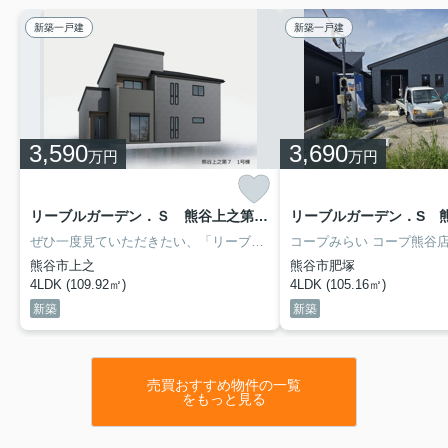
新築一戸建
新築一戸建
3,590
3,690
万円
万円
リーブルガーデン．Ｓ 熊谷上之第７ １号棟
ぜひ一度見ていただきたい、「リーブルガーデン．Ｓ 熊谷上之第７ 」です。小学校が十分通学できる範囲にあります。熊谷市立成田星宮小学校が徒歩10分です。こちらは南向きの物件です。不動産をお探しなら、当社にお任せください。当社は数多くの不動産情報を取り扱っております。ぜひ当社での不動産探しをご検討ください。
熊谷市上之
熊谷市肥塚
4LDK (109.92㎡)
4LDK (105.16㎡)
新築
新築
売買おすすめ物件の一覧
をもっと見る