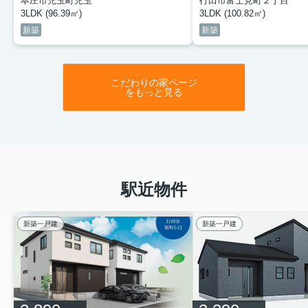
本庄市児玉町児玉
行田市富士見町２丁目
3LDK (96.39㎡)
3LDK (100.82㎡)
新築
新築
こだわりの家ページ
をもっと見る
駅近物件
新築一戸建
新築一戸建