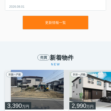
2026.08.01
独身でマンションを購入する理由は？きっかけやメリッ
トについて...
更新情報一覧
「一生賃貸で過ごすよりも、自分自身のマンションを持
ちたい」と考え始める方が増えてきています。毎月の家
賃負担への不安や、将来を見据えた確かな住まいへの期
待など、皆さまさまざまな想いを抱えていることでし
ょ...
2026.07.31
新着物件
売買
∼オープンハウス情報∼
オープンハウス情報 ８月１日・
NEW
２日開催情報リーブルガーデン．S
寄居露梨子 1890万円リーブルガー
新築一戸建
新築一戸建
デン．S 熊谷万平町第３ 3890万
円リーブルガーデン．S 熊谷中恩
田 2390万円リーブルガーデ...
2026.07.30
リノベーションでできることは？見積書や優先順位につ
3,390
2,990
万円
万円
いても解説...