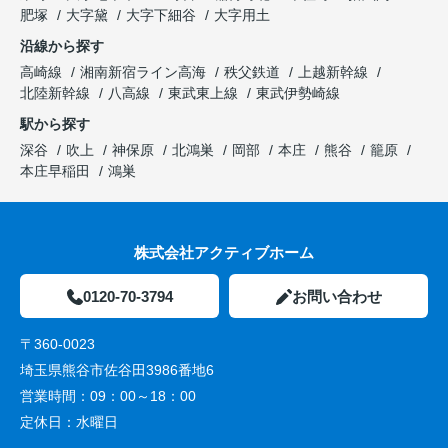
肥塚
大字黛
大字下細谷
大字用土
沿線から探す
高崎線
湘南新宿ライン高海
秩父鉄道
上越新幹線
北陸新幹線
八高線
東武東上線
東武伊勢崎線
駅から探す
深谷
吹上
神保原
北鴻巣
岡部
本庄
熊谷
籠原
本庄早稲田
鴻巣
株式会社アクティブホーム
0120-70-3794
お問い合わせ
〒360-0023
埼玉県熊谷市佐谷田3986番地6
営業時間：
09：00～18：00
定休日：
水曜日