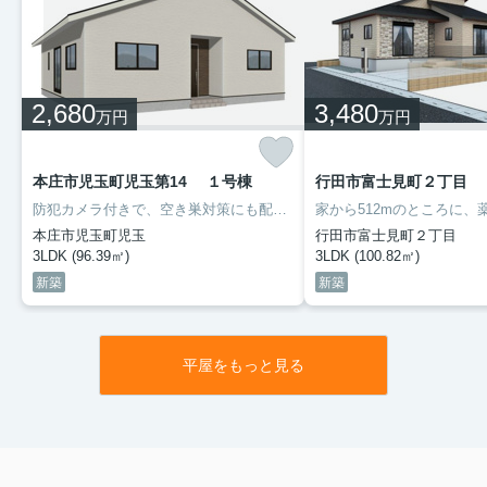
2,680
3,480
万円
万円
本庄市児玉町児玉第14 １号棟
行田市富士見町２丁目 
防犯カメラ付きで、空き巣対策にも配慮されています。新生活をはじめる方にお勧めな3LDKの物件があります。南向きの物件のご紹介です。TVインターホン付きなので、女性の方も安心です。当社スタッフが住まい探しをサポート致しますので、八高線児玉駅周辺へお引っ越しをするなら、ぜひお問い合わせください。
本庄市児玉町児玉
行田市富士見町２丁目
3LDK (96.39㎡)
3LDK (100.82㎡)
新築
新築
平屋をもっと見る