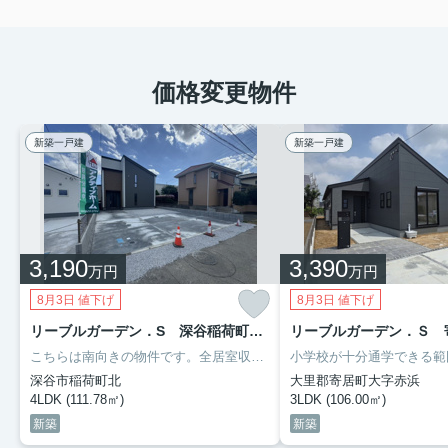
価格変更物件
新築一戸建
新築一戸建
3,190
3,390
万円
万円
8月3日 値下げ
8月3日 値下げ
リーブルガーデン．S 深谷稲荷町北第３ １号棟
こちらは南向きの物件です。全居室収納が付いてると生活にメリハリが付くのでお薦めです。建物面積111.78平米なので、使い勝手がいいです。湿気を除去できるためカビや雑菌などの発生が抑えられる、浴室乾燥機付きの物件です。不動産の購入をご検討しているのであれば、不動産情報を豊富に取り扱っている当社にお任せ下さい。今までよりも快適に暮らせるよう、ご希望に沿った不動産のご紹介をさせていただきます。
深谷市稲荷町北
大里郡寄居町大字赤浜
4LDK (111.78㎡)
3LDK (106.00㎡)
新築
新築