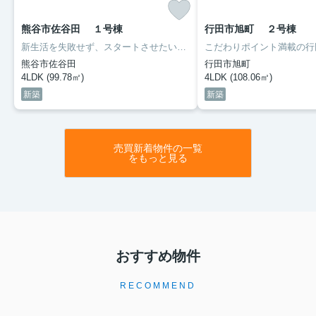
住まいの老朽化や使い勝手の悪さに悩みつつも、リノベ
ーションでできることが分からず計画が進まない方は多
熊谷市佐谷田 １号棟
行田市旭町 ２号棟
いでしょう。家族全員が快適に過ごせる空間や、将来の
変化にも柔軟に対応できる理想の我が家を実現したい
新生活を失敗せず、スタートさせたいならこちらの「熊谷市佐谷田 」はいかがでしょうか。建物面積99.78平米の物件です。ダウンライトがついていいるので、火災が起きたときに役立ちます。ご希望に沿った一戸建てをご紹介致します。熊谷市の高崎線熊谷駅付近でマイホームの購入をお考えなら、お気軽にお問い合わせください。
も...
熊谷市佐谷田
行田市旭町
4LDK (99.78㎡)
4LDK (108.06㎡)
新築
新築
売買新着物件の一覧
をもっと見る
おすすめ物件
RECOMMEND