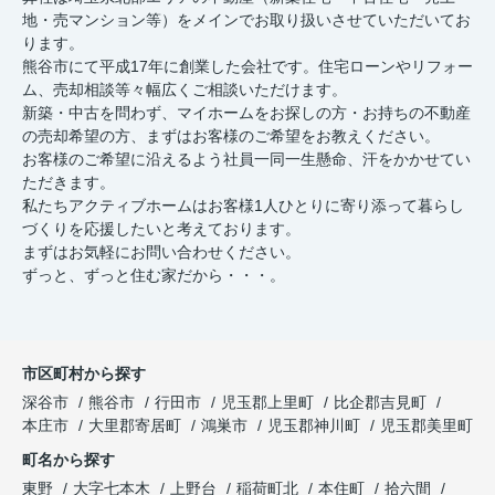
地・売マンション等）をメインでお取り扱いさせていただいてお
ります。
熊谷市にて平成17年に創業した会社です。住宅ローンやリフォー
ム、売却相談等々幅広くご相談いただけます。
新築・中古を問わず、マイホームをお探しの方・お持ちの不動産
の売却希望の方、まずはお客様のご希望をお教えください。
お客様のご希望に沿えるよう社員一同一生懸命、汗をかかせてい
ただきます。
私たちアクティブホームはお客様1人ひとりに寄り添って暮らし
づくりを応援したいと考えております。
まずはお気軽にお問い合わせください。
ずっと、ずっと住む家だから・・・。
市区町村から探す
深谷市
熊谷市
行田市
児玉郡上里町
比企郡吉見町
本庄市
大里郡寄居町
鴻巣市
児玉郡神川町
児玉郡美里町
町名から探す
東野
大字七本木
上野台
稲荷町北
本住町
拾六間