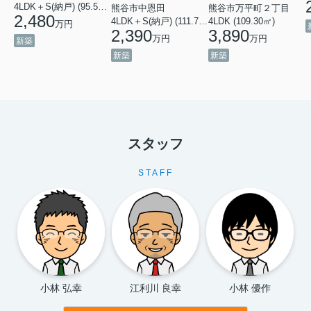
4LDK＋S(納戸) (95.58㎡)
熊谷市中恩田
熊谷市万平町２丁目
2,480
4LDK＋S(納戸) (111.78㎡)
4LDK (109.30㎡)
万円
2,390
3,890
万円
万円
新築
新築
新築
スタッフ
STAFF
小林 弘幸
江利川 良幸
小林 優作