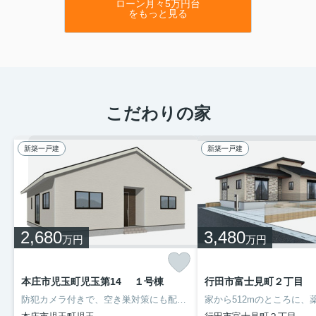
ローン月々5万円台
をもっと見る
こだわりの家
新築一戸建
新築一戸建
2,680
3,480
万円
万円
本庄市児玉町児玉第14 １号棟
行田市富士見町２丁目 
防犯カメラ付きで、空き巣対策にも配慮されています。新生活をはじめる方にお勧めな3LDKの物件があります。南向きの物件のご紹介です。TVインターホン付きなので、女性の方も安心です。当社スタッフが住まい探しをサポート致しますので、八高線児玉駅周辺へお引っ越しをするなら、ぜひお問い合わせください。