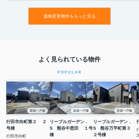
価格変更物件をもっと見る
よく見られている物件
POPULAR
新築一戸建
新築一戸建
新築一戸建
行田市向町第２ ２
リーブルガーデン．
リーブルガーデン．
号棟
S 熊谷中恩田 １号
S 熊谷万平町第３
棟
２号棟
3
行田市向町