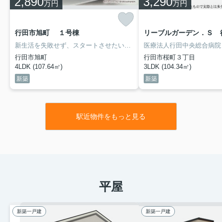
2,890
3,290
万円
万円
行田市旭町 １号棟
新生活を失敗せず、スタートさせたいならこちらの「行田市旭町 」はいかがでしょうか。行田市立忍小学校まで徒歩12分。子どもを安心して学校に通わせたいファミリーにおすすめです。夢のマイホームを行田市の秩父鉄道本線行田市駅付近で探しましょう。きっと素敵な一戸建てが見つかりますので、まずは当社までお問い合わせ下さい。
行田市旭町
行田市桜町３丁目
4LDK (107.64㎡)
3LDK (104.34㎡)
新築
新築
駅近物件をもっと見る
平屋
新築一戸建
新築一戸建