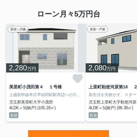
ローン月々5万円台
新築一戸建
新築一戸建
2,280
2,080
万円
万円
美里町小茂田第４ １号棟
上里町勅使河原第18 
上越新幹線本庄早稲田駅駅周辺への引っ越しをお考えなら「美里町小茂田第４ 」。幼保連携型認定こども園美里さくら幼稚園まで徒歩4分と気軽に通うことができます。余裕ある間取りの4SLDKで快適な毎日を送りましょう。児玉郡美里町に密着した当社では、多種多様な不動産をご紹介することが可能です。お引っ越しをお考えでしたら、まずはご連絡ください。
児玉郡美里町大字小茂田
児玉郡上里町大字勅使河原
4LDK＋S(納戸) (105.29㎡)
4LDK＋S(納戸) (96.38㎡)
新築
新築