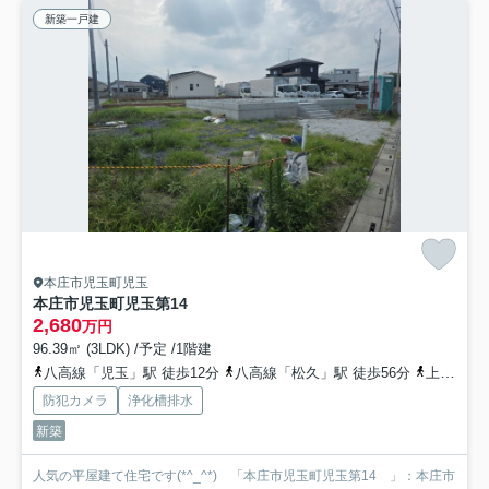
新築一戸建
本庄市児玉町児玉
本庄市児玉町児玉第14
2,680
万円
96.39㎡ (3LDK) /予定 /1階建
八高線「児玉」駅 徒歩12分
八高線「松久」駅 徒歩56分
上越新幹線「本庄早稲田」駅 徒歩79分
防犯カメラ
浄化槽排水
新築
人気の平屋建て住宅です(*^_^*) 「本庄市児玉町児玉第14 」：本庄市