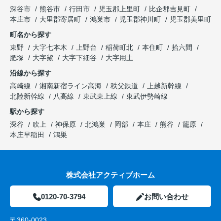
深谷市
熊谷市
行田市
児玉郡上里町
比企郡吉見町
本庄市
大里郡寄居町
鴻巣市
児玉郡神川町
児玉郡美里町
町名から探す
東野
大字七本木
上野台
稲荷町北
本住町
拾六間
肥塚
大字黛
大字下細谷
大字用土
沿線から探す
高崎線
湘南新宿ライン高海
秩父鉄道
上越新幹線
北陸新幹線
八高線
東武東上線
東武伊勢崎線
駅から探す
深谷
吹上
神保原
北鴻巣
岡部
本庄
熊谷
籠原
本庄早稲田
鴻巣
株式会社アクティブホーム
0120-70-3794
お問い合わせ
〒360-0023