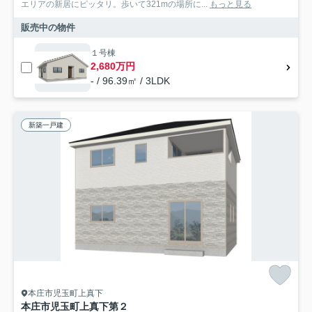
エリアの新居にピッタリ。歩いて321mの場所に...
もっと見る
販売中の物件
１号棟
2,680万円
- / 96.39㎡ / 3LDK
新築一戸建
本庄市児玉町上真下
本庄市児玉町上真下第２