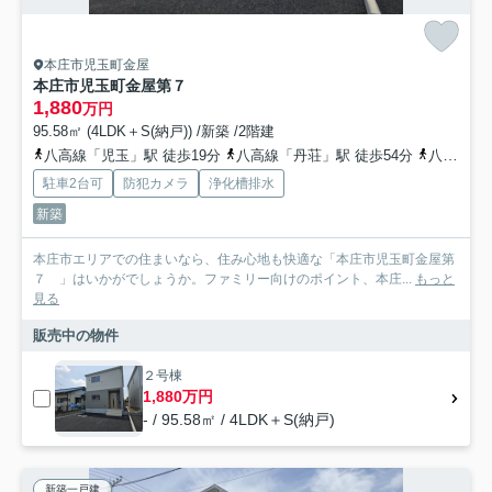
本庄市児玉町金屋
本庄市児玉町金屋第７
1,880
万円
95.58㎡ (4LDK＋S(納戸)) /新築 /2階建
八高線「児玉」駅 徒歩19分
八高線「丹荘」駅 徒歩54分
八高線「松久」駅 徒歩80分
駐車2台可
防犯カメラ
浄化槽排水
新築
本庄市エリアでの住まいなら、住み心地も快適な「本庄市児玉町金屋第
７ 」はいかがでしょうか。ファミリー向けのポイント、本庄...
もっと
見る
販売中の物件
２号棟
1,880万円
- / 95.58㎡ / 4LDK＋S(納戸)
新築一戸建