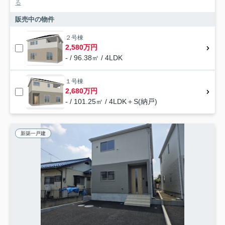
る
販売中の物件
２号棟
2,580万円
- / 96.38㎡ / 4LDK
１号棟
2,680万円
- / 101.25㎡ / 4LDK＋S(納戸)
新築一戸建