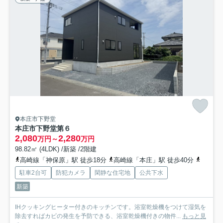
本庄市下野堂
本庄市下野堂第６
2,080
2,280
万円～
万円
98.82㎡ (4LDK) /新築 /2階建
高崎線「神保原」駅 徒歩18分
高崎線「本庄」駅 徒歩40分
上越新
駐車2台可
防犯カメラ
閑静な住宅地
公共下水
新築
IHクッキングヒーター付きのキッチンです。浴室乾燥機をつけて湿気を
除去すればカビの発生を予防できる、浴室乾燥機付きの物件...
もっと見