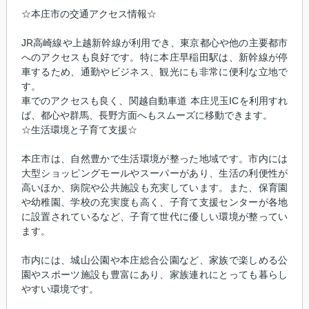
☆本庄市の交通アクセス情報☆
JR高崎線や上越新幹線が利用でき、東京都心や他の主要都市
へのアクセスも良好です。特に本庄早稲田駅は、新幹線が停
車するため、通勤やビジネス、観光にも非常に便利な立地で
す。
車でのアクセスも良く、関越自動車道 本庄児玉ICを利用すれ
ば、都心や群馬、長野方面へもスムーズに移動できます。
☆生活環境と子育て支援☆
本庄市は、自然豊かで生活環境が整った地域です。市内には
大型ショッピングモールやスーパーがあり、生活の利便性が
高いほか、病院や公共施設も充実しています。また、保育園
や幼稚園、学校の充実度も高く、子育て支援センターが各地
に設置されているなど、子育て世代に優しい環境が整ってい
ます。
市内には、城山公園や本庄総合公園など、家族で楽しめる公
園やスポーツ施設も豊富にあり、家族連れにとっても暮らし
やすい環境です。