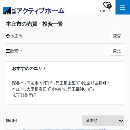
0
お気に入り
本庄市の売買・投資一覧
本庄市
変更
販売中
変更
おすすめのエリア
深谷市
/
熊谷市
/
行田市
/
児玉郡上里町
/
比企郡吉見町
/
本庄市
/
大里郡寄居町
/
鴻巣市
/
児玉郡神川町
/
児玉郡美里町
5
棟
8
件