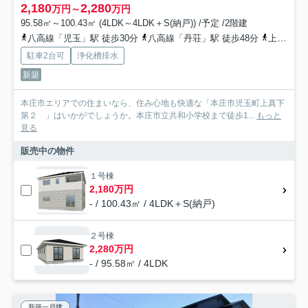
2,180
2,280
万円～
万円
95.58㎡～100.43㎡ (4LDK～4LDK＋S(納戸)) /予定 /2階建
八高線「児玉」駅 徒歩30分
八高線「丹荘」駅 徒歩48分
上越新幹線「本庄早稲田」駅 徒歩53分
駐車2台可
浄化槽排水
新築
本庄市エリアでの住まいなら、住み心地も快適な「本庄市児玉町上真下
第２ 」はいかがでしょうか。本庄市立共和小学校まで徒歩1...
もっと
見る
販売中の物件
１号棟
2,180万円
- / 100.43㎡ / 4LDK＋S(納戸)
２号棟
2,280万円
- / 95.58㎡ / 4LDK
新築一戸建