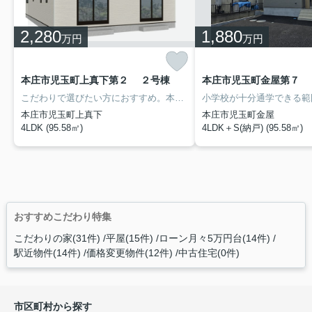
2,280
1,880
万円
万円
本庄市児玉町上真下第２ ２号棟
本庄市児玉町金屋第７ 
こだわりで選びたい方におすすめ。本庄市エリアで住まいをお探しなら「本庄市児玉町上真下第２ 」。今回ご紹介しているこちらの物件は南向きです。平坦地かどうかで、日々の暮らしやすさが変わります。来訪者の顔が確認できる、安心のTVインターホン付きです。アクティブホームのスタッフまでご連絡頂ければ、本庄市にある不動産情報を詳しくご紹介いたします。お問い合わせをお待ちしております。
本庄市児玉町上真下
本庄市児玉町金屋
4LDK (95.58㎡)
4LDK＋S(納戸) (95.58㎡)
おすすめこだわり特集
こだわりの家(31件)
平屋(15件)
ローン月々5万円台(14件)
駅近物件(14件)
価格変更物件(12件)
中古住宅(0件)
市区町村から探す