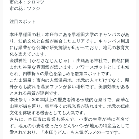
市の木：クロマツ
市の花：ツツジ
注目スポット
本庄早稲田の杜：本庄市にある早稲田大学のキャンパスがあ
り、知的文化と自然が融合したエリアです。キャンパス周辺
には緑豊かな公園や研究施設が広がっており、地元の教育文
化を支えています。
金鑚神社（かなさなじんじゃ）：由緒ある神社で、自然に囲
まれた神聖な雰囲気が漂います。パワースポットとしても知
られ、四季折々の景色を楽しめる散策スポットです。
こだま温泉：市内の人気温泉地。地元の人々だけでなく、県
外からも訪れる温泉ファンが多い場所です。美肌効果がある
とされる泉質が評判です。
本庄祭り：300年以上の歴史を誇る伝統的な祭りで、豪華な
山車が街を巡り、毎年多くの観光客が訪れます。地元の伝統
文化を体験する機会としても人気です。
さらに、本庄市は農業も盛んで、小麦の生産が特に有名で
す。地元の小麦を使ったうどんやパンが地元の特産品として
愛されており、「本庄うどん」も人気グルメの一つです。