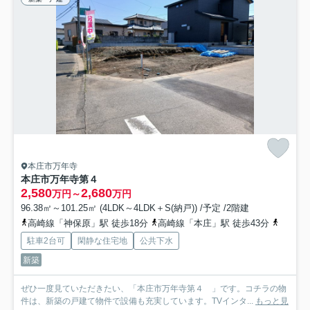
本庄市万年寺
本庄市万年寺第４
2,580
2,680
万円～
万円
96.38㎡～101.25㎡ (4LDK～4LDK＋S(納戸)) /予定 /2階建
高崎線「神保原」駅 徒歩18分
高崎線「本庄」駅 徒歩43分
上越新
駐車2台可
閑静な住宅地
公共下水
新築
ぜひ一度見ていただきたい、「本庄市万年寺第４ 」です。コチラの物
件は、新築の戸建て物件で設備も充実しています。TVインタ...
もっと見