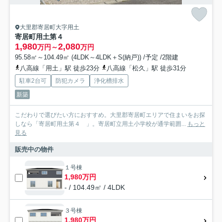
大里郡寄居町大字用土
寄居町用土第４
1,980
2,080
万円～
万円
95.58㎡～104.49㎡ (4LDK～4LDK＋S(納戸)) /予定 /2階建
八高線「用土」駅 徒歩23分
八高線「松久」駅 徒歩31分
駐車2台可
防犯カメラ
浄化槽排水
新築
こだわりで選びたい方におすすめ。大里郡寄居町エリアで住まいをお探
しなら「寄居町用土第４ 」。寄居町立用土小学校が通学範囲...
もっと
見る
販売中の物件
１号棟
1,980万円
- / 104.49㎡ / 4LDK
３号棟
1,980万円