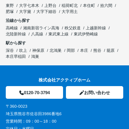
東野
大字七本木
上野台
稲荷町北
本住町
拾六間
肥塚
大字黛
大字下細谷
大字用土
沿線から探す
高崎線
湘南新宿ライン高海
秩父鉄道
上越新幹線
北陸新幹線
八高線
東武東上線
東武伊勢崎線
駅から探す
深谷
吹上
神保原
北鴻巣
岡部
本庄
熊谷
籠原
本庄早稲田
鴻巣
株式会社アクティブホーム
0120-70-3794
お問い合わせ
〒360-0023
埼玉県熊谷市佐谷田3986番地6
営業時間：
09：00～18：00
定休日：
水曜日