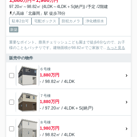
1,880
1,980
万円～
万円
97.20㎡～98.82㎡ (4LDK～4LDK＋S(納戸)) /予定 /2階建
八高線「北藤岡」駅 徒歩78分
駐車2台可
宅配ボックス
防犯カメラ
浄化槽排水
新築
重要なポイント。萠美チェリッシュこども園まで徒歩6分なので、お子
様のこともバッチリです。建物面積が98.82㎡でご家族で...
もっと見る
販売中の物件
６号棟
1,880万円
- / 98.82㎡ / 4LDK
７号棟
1,880万円
- / 97.20㎡ / 4LDK＋S(納戸)
８号棟
1,980万円
- / 98.82㎡ / 4LDK