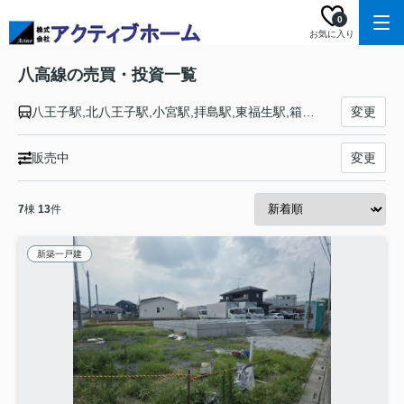
0
お気に入り
八高線の売買・投資一覧
八王子駅,北八王子駅,小宮駅,拝島駅,東福生駅,箱根ケ崎駅,金子駅,東飯能駅,高麗川駅,毛呂駅,越生駅,明覚駅,小川町駅,竹沢駅,折原駅,寄居駅,用土駅,松久駅,児玉駅,丹荘駅,群馬藤岡駅,北藤岡駅,倉賀野駅,高崎駅
変更
販売中
変更
7
棟
13
件
新築一戸建