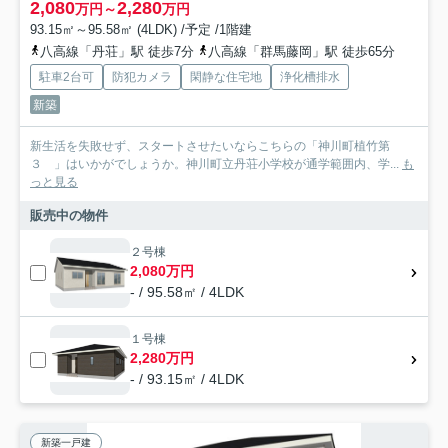
2,080
2,280
万円～
万円
93.15㎡～95.58㎡ (4LDK) /予定 /1階建
八高線「丹荘」駅 徒歩7分
八高線「群馬藤岡」駅 徒歩65分
駐車2台可
防犯カメラ
閑静な住宅地
浄化槽排水
新築
新生活を失敗せず、スタートさせたいならこちらの「神川町植竹第
３ 」はいかがでしょうか。神川町立丹荘小学校が通学範囲内、学...
も
っと見る
販売中の物件
２号棟
2,080万円
- / 95.58㎡ / 4LDK
１号棟
2,280万円
- / 93.15㎡ / 4LDK
新築一戸建