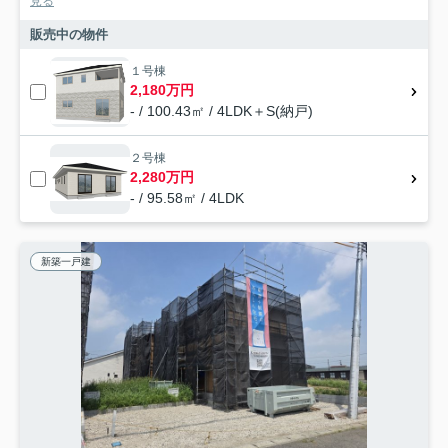
見る
販売中の物件
１号棟
2,180万円
- / 100.43㎡ / 4LDK＋S(納戸)
２号棟
2,280万円
- / 95.58㎡ / 4LDK
新築一戸建