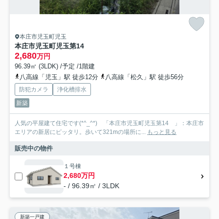
本庄市児玉町児玉
本庄市児玉町児玉第14
2,680
万円
96.39㎡ (3LDK) /予定 /1階建
八高線「児玉」駅 徒歩12分
八高線「松久」駅 徒歩56分
防犯カメラ
浄化槽排水
新築
人気の平屋建て住宅です(*^_^*) 「本庄市児玉町児玉第14 」：本庄市
エリアの新居にピッタリ。歩いて321mの場所に...
もっと見る
販売中の物件
１号棟
2,680万円
- / 96.39㎡ / 3LDK
新築一戸建