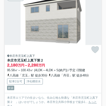
本庄市児玉町上真下
本庄市児玉町上真下第２
2,180
2,280
万円～
万円
95.58㎡～100.43㎡ (4LDK～4LDK＋S(納戸)) /予定 /2階建
八高線「児玉」駅 徒歩30分
八高線「丹荘」駅 徒歩48分
駐車2台可
浄化槽排水
新築
本庄市エリアでの住まいなら、住み心地も快適な「本庄市児玉町上真下
第２ 」はいかがでしょうか。本庄市立共和小学校まで徒歩1...
もっと