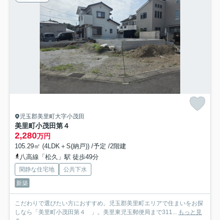
児玉郡美里町大字小茂田
美里町小茂田第４
2,280
万円
105.29㎡ (4LDK＋S(納戸)) /予定 /2階建
八高線「松久」駅 徒歩49分
閑静な住宅地
公共下水
新築
こだわりで選びたい方におすすめ。児玉郡美里町エリアで住まいをお探
しなら「美里町小茂田第４ 」。美里東児玉郵便局まで311...
もっと見