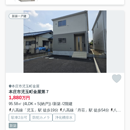
新築一戸建
本庄市児玉町金屋
本庄市児玉町金屋第７
1,880
万円
95.58㎡ (4LDK＋S(納戸)) /新築 /2階建
八高線「児玉」駅 徒歩19分
八高線「丹荘」駅 徒歩54分
八高線「松久」駅 徒歩80分
駐車2台可
防犯カメラ
浄化槽排水
新築