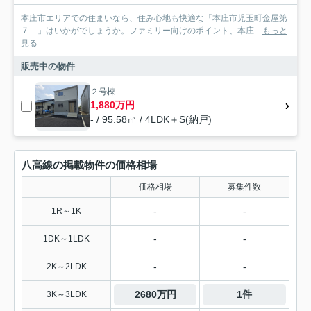
本庄市エリアでの住まいなら、住み心地も快適な「本庄市児玉町金屋第
７ 」はいかがでしょうか。ファミリー向けのポイント、本庄...
もっと
見る
販売中の物件
２号棟
1,880万円
- / 95.58㎡ / 4LDK＋S(納戸)
八高線の掲載物件の価格相場
価格相場
募集件数
-
-
1R～1K
-
-
1DK～1LDK
-
-
2K～2LDK
2680万円
1件
3K～3LDK