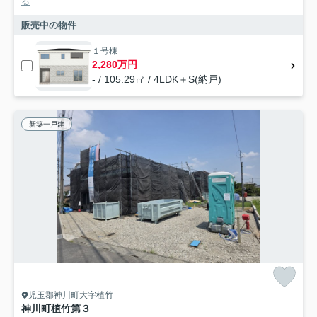
る
販売中の物件
１号棟
2,280万円
- / 105.29㎡ / 4LDK＋S(納戸)
新築一戸建
児玉郡神川町大字植竹
神川町植竹第３