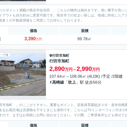
わりポイント満載の熊谷市佐谷田 。こちらの物件は南向きです。使い勝手が良い
イアウトも自分好みに変更可能です。熊谷市での住まい探しは、地域に特化したア
数多くの不動産情報をご用意してお待ちしております。
価格
面積
3,390
99.78㎡
万円
一戸建
行田市
旭町
行田市旭町
2,890
2,990
万円～
万円
107.64㎡～108.06㎡ (4LDK) /予定 /2階建
高崎線
「
吹上
」駅 徒歩56分
田市旭町 」のここがイチオシ。重要なポイント。若葉保育園徒歩４分・老本幼稚
あるお風呂場は洗濯物を干すときにも便利です。こちらはTVインターフォン付きの
すので、まずはお気軽にお問い合わせください。その際、ご希望条件なども併せて
価格
面積