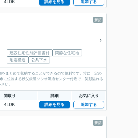
4LDK
詳細を見る
追加する
新築
建設住宅性能評価書付
閑静な住宅地
耐震構造
公共下水
類をまとめて収納することができるので便利です。常に一定の
田市に位置する秩父鉄道ソシオ流通センター付近で、笑顔溢れる
下さい。
間取り
詳細
お気に入り
4LDK
詳細を見る
追加する
新築