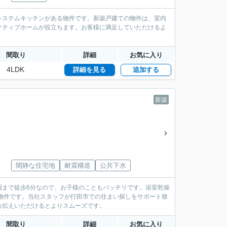
システムキッチンがある物件です。新築戸建ての物件は、室内
クティブホームが役立ちます。お客様に満足していただけるよ
間取り
詳細
お気に入り
4LDK
詳細を見る
追加する
新築
閑静な住宅地
耐震構造
公共下水
園まで徒歩6分なので、お子様のこともバッチリです。浴室乾燥
物件です。当社スタッフが行田市での住まい探しをサポート致
お伝えいただけるとよりスムーズです。
間取り
詳細
お気に入り