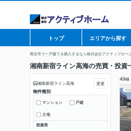
トップ
エリアから探す
熊谷市で一戸建てを購入するなら株式会社アクティブホー
湘南新宿ライン高海の売買・投資
49
棟
湘南新宿ライン高海
変更
新築
物件種別
マンション
戸建
土地
投資用