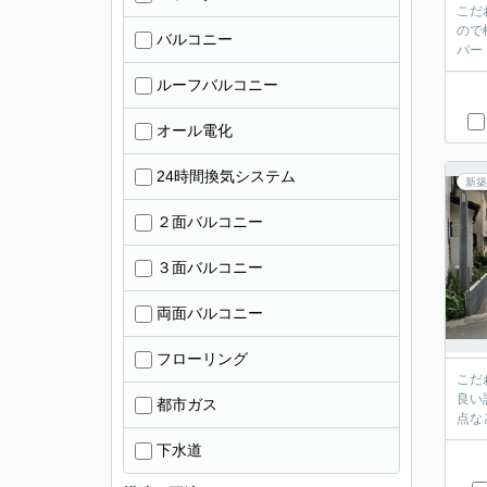
こだ
ので
バルコニー
パー
ルーフバルコニー
オール電化
24時間換気システム
新築
２面バルコニー
３面バルコニー
両面バルコニー
フローリング
こだ
良い
都市ガス
点な
下水道