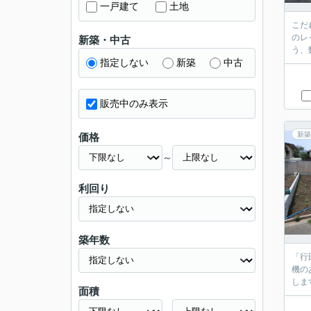
一戸建て
土地
こだ
のレ
新築・中古
う、
指定しない
新築
中古
販売中のみ表示
新築
価格
～
利回り
築年数
「行
機の
しま
面積