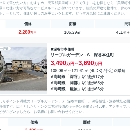
わりで選びたい方におすすめ。児玉郡美里町エリアで住まいをお探しなら「美里町小茂
様々な使い方が可能なサービスルームが付いています。新築の戸建て物件で、夢の
トナーとして、住まい探しのお手伝いをします。どうぞお気軽にご連絡ください。
価格
面積
間
2,280
105.29㎡
4LDK＋
万円
一戸建
深谷市
本住町
リーブルガーデン．S 深谷本住町
3,490
3,690
万円～
万円
108.06㎡～121.61㎡ (4LDK) /予定 /2階建
高崎線
「
深谷
」駅 徒歩17分
高崎線
「
岡部
」駅 徒歩65分
高崎線
「
籠原
」駅 徒歩66分
わりポイント満載のリーブルガーデン．S 深谷本住町 。深谷城址・深谷城址公園
設備です。広々としたリビングに充実設備のキッチンを備えた4LDK。アクティブ
どがございましたら、お気軽にお問い合わせください。
価格
面積