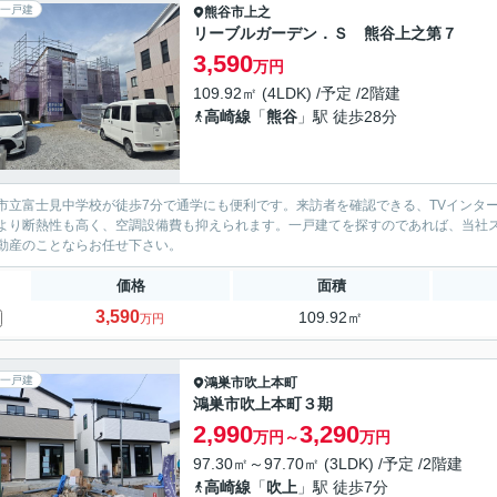
一戸建
熊谷市
上之
リーブルガーデン．Ｓ 熊谷上之第７
3,590
万円
109.92㎡ (4LDK) /予定 /2階建
高崎線
「
熊谷
」駅 徒歩28分
市立富士見中学校が徒歩7分で通学にも便利です。来訪者を確認できる、TVインタ
より断熱性も高く、空調設備費も抑えられます。一戸建てを探すのであれば、当社
動産のことならお任せ下さい。
価格
面積
3,590
109.92㎡
万円
一戸建
鴻巣市
吹上本町
鴻巣市吹上本町３期
2,990
3,290
万円～
万円
97.30㎡～97.70㎡ (3LDK) /予定 /2階建
高崎線
「
吹上
」駅 徒歩7分