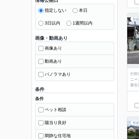
情報公開日
指定しない
本日
新築
3日以内
1週間以内
画像・動画あり
画像あり
動画あり
パノラマあり
行田
ニー
新生
条件
条件
ペット相談
陽当り良好
新築
閑静な住宅地