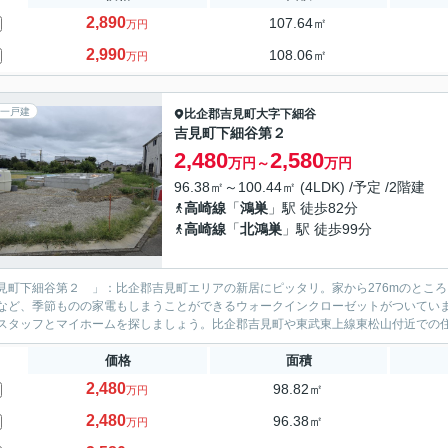
2,890
107.64㎡
万円
2,990
108.06㎡
万円
一戸建
比企郡吉見町
大字下細谷
吉見町下細谷第２
2,480
2,580
万円～
万円
96.38㎡～100.44㎡ (4LDK) /予定 /2階建
高崎線
「
鴻巣
」駅 徒歩82分
高崎線
「
北鴻巣
」駅 徒歩99分
見町下細谷第２ 」：比企郡吉見町エリアの新居にピッタリ。家から276mのとこ
など、季節ものの家電もしまうことができるウォークインクローゼットがついていま
スタッフとマイホームを探しましょう。比企郡吉見町や東武東上線東松山付近での住ま
価格
面積
2,480
98.82㎡
万円
2,480
96.38㎡
万円