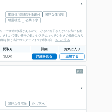
建設住宅性能評価書付
閑静な住宅地
耐震構造
公共下水
エリアです♪浄水器があるので、小さいお子さんがいる方にも衛
す。きれいで使い勝手の良いシステムキッチン付きの物件になり
を扱う当社のスタッフまでお問い合...
もっと見る
間取り
詳細
お気に入り
3LDK
詳細を見る
追加する
新築
閑静な住宅地
公共下水