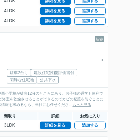
4LDK
詳細を見る
追加する
4LDK
詳細を見る
追加する
4LDK
詳細を見る
追加する
新築
駐車2台可
建設住宅性能評価書付
閑静な住宅地
公共下水
西小学校が徒歩12分のところにあり、お子様の通学も便利で
で浴室を乾燥させることができるのでカビの繁殖を防ぐことに
報を求めるなら、当社にお任せくださ...
もっと見る
間取り
詳細
お気に入り
3LDK
詳細を見る
追加する