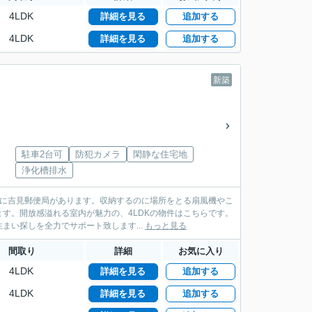
4LDK
詳細を見る
追加する
4LDK
詳細を見る
追加する
新築
駐車2台可
防犯カメラ
閑静な住宅地
浄化槽排水
ろに吉見郵便局があります。収納するのに場所をとる扇風機やこ
す。開放感溢れる室内が魅力の、4LDKの物件はこちらです。
い探しを全力でサポート致します...
もっと見る
間取り
詳細
お気に入り
4LDK
詳細を見る
追加する
4LDK
詳細を見る
追加する