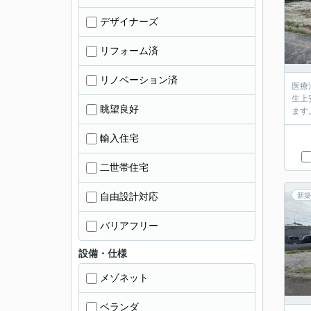
デザイナーズ
リフォーム済
リノベーション済
医療
生上
眺望良好
ます
輸入住宅
二世帯住宅
自由設計対応
新築
バリアフリー
設備・仕様
メゾネット
ベランダ