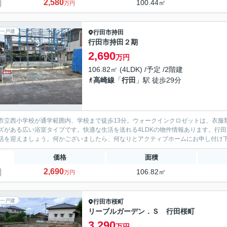
2,580
100.44㎡
万円
一戸建
行田市
持田
行田市持田２期
2,690
万円
106.82㎡ (4LDK) /予定 /2階建
高崎線
「
行田
」駅 徒歩29分
市立西小学校が通学範囲内、学校まで徒歩13分。ウォークインクロゼットは、衣服
ズがある広い浴室タイプです。快適な生活を送れる4LDKの物件情報あります。行
活を迎えましょう。何かございましたら、何なりとアクティブホームにお申し付け
価格
面積
2,690
106.82㎡
万円
一戸建
行田市
桜町
リーブルガーデン．Ｓ 行田桜町
3,290
万円