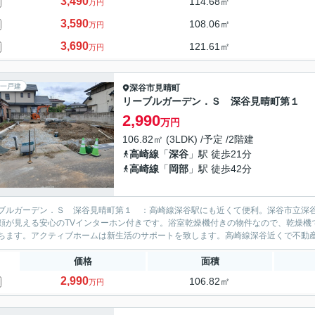
3,490
114.68㎡
万円
3,590
108.06㎡
万円
3,690
121.61㎡
万円
一戸建
深谷市
見晴町
リーブルガーデン．Ｓ 深谷見晴町第１
2,990
万円
106.82㎡ (3LDK) /予定 /2階建
高崎線
「
深谷
」駅 徒歩21分
高崎線
「
岡部
」駅 徒歩42分
ブルガーデン．Ｓ 深谷見晴町第１ ：高崎線深谷駅にも近くて便利。深谷市立深谷
顔が見える安心のTVインターホン付きです。浴室乾燥機付きの物件なので、乾燥機
ちます。アクティブホームは新生活のサポートを致します。高崎線深谷近くで不動産情
価格
面積
2,990
106.82㎡
万円