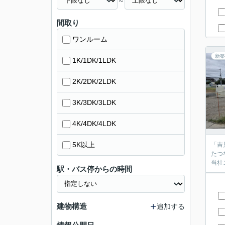
～
間取り
ワンルーム
新築
1K/1DK/1LDK
2K/2DK/2LDK
3K/3DK/3LDK
4K/4DK/4LDK
5K以上
「吉
たつ
当社
駅・バス停からの時間
建物構造
追加する