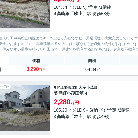
104.34㎡ (3LDK) /予定 /1階建
高崎線
「
吹上
」駅 徒歩68分
法人行田中央総合病院まで483mと近く安心ですね。周辺環境が大変充実している
安全でおすすめです。電車移動の多い方には、駅から徒歩5分の物件がおすすめで
。住みやすい環境が整った行田市で一戸建てを購入するのであれば、豊富な不動産情報
価格
面積
3,290
104.34㎡
万円
一戸建
児玉郡美里町
大字小茂田
美里町小茂田第４
2,280
万円
105.29㎡ (4LDK＋S(納戸)) /予定 /2階建
高崎線
「
本庄
」駅 徒歩49分