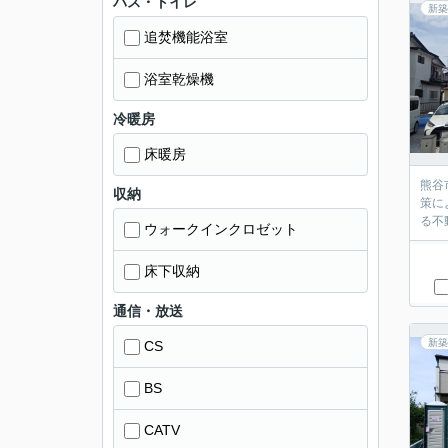
バス・トイレ
新築
追焚機能浴室
浴室乾燥機
冷暖房
床暖房
熊谷
収納
策に
る不
ウォークインクロゼット
床下収納
通信・放送
新築
CS
BS
CATV