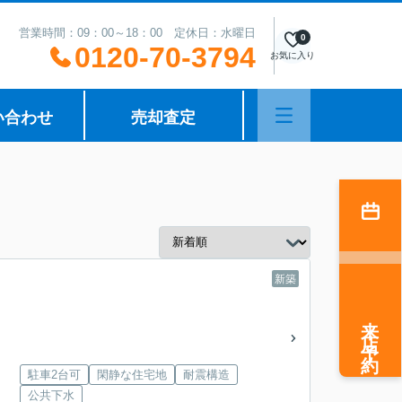
営業時間：09：00～18：00 定休日：水曜日
0
0120-70-3794
お気に入り
い合わせ
売却査定
新築
来店予約
駐車2台可
閑静な住宅地
耐震構造
公共下水