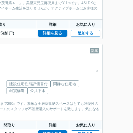
田第４ 」。美里東児玉郵便局まで311mです。4SLDKな
マイホーム生活を送りませんか。アクティブホームはお客様の
取り
詳細
お気に入り
S(納戸)
詳細を見る
追加する
新築
建設住宅性能評価書付
閑静な住宅地
耐震構造
公共下水
まで290mです。素敵な全居室収納スペースはとても利便性の
ホームのスタッフが不動産購入のサポートを致します。気になる
間取り
詳細
お気に入り