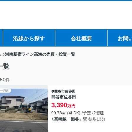
沿線から探す
会社概要
お問
湘南新宿ライン高海の売買・投資一覧
ム
一覧
80
件
一戸建
熊谷市
佐谷田
熊谷市佐谷田
3,390
万円
99.78㎡ (4LDK) /予定 /2階建
高崎線
「
熊谷
」駅 徒歩13分