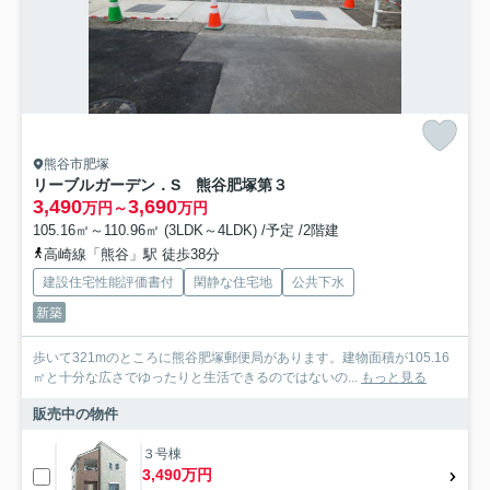
熊谷市肥塚
リーブルガーデン．S 熊谷肥塚第３
3,490
3,690
万円～
万円
105.16㎡～110.96㎡ (3LDK～4LDK) /予定 /2階建
高崎線「熊谷」駅 徒歩38分
建設住宅性能評価書付
閑静な住宅地
公共下水
新築
歩いて321mのところに熊谷肥塚郵便局があります。建物面積が105.16
㎡と十分な広さでゆったりと生活できるのではないの...
もっと見る
販売中の物件
３号棟
3,490万円