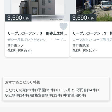
3,590
3,690
万円
万円
リーブルガーデン．Ｓ 熊谷上之第７ １号棟
ぜひ一度見ていただきたい、「リーブルガーデン．Ｓ 熊谷上之第７ 」です。小学校が十分通学できる範囲にあります。熊谷市立成田星宮小学校が徒歩10分です。こちらは南向きの物件です。不動産をお探しなら、当社にお任せください。当社は数多くの不動産情報を取り扱っております。ぜひ当社での不動産探しをご検討ください。
熊谷市上之
熊谷市肥塚
4LDK (109.92㎡)
4LDK (105.16㎡)
おすすめこだわり特集
こだわりの家(31件)
平屋(15件)
ローン月々5万円台(14件)
駅近物件(14件)
価格変更物件(12件)
中古住宅(0件)