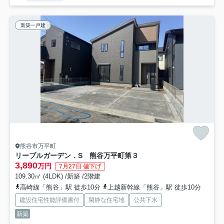
新築一戸建
熊谷市万平町
リーブルガーデン．S 熊谷万平町第３
3,890
万円
7月27日 値下げ
109.30㎡ (4LDK) /新築 /2階建
高崎線「熊谷」駅 徒歩10分
上越新幹線「熊谷」駅 徒歩10分
建設住宅性能評価書付
閑静な住宅地
公共下水
新築