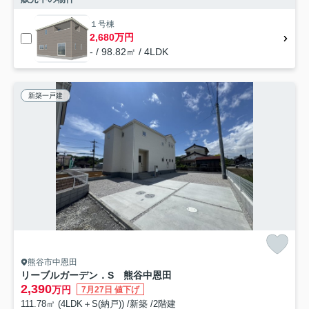
１号棟
2,680万円
- / 98.82㎡ / 4LDK
新築一戸建
熊谷市中恩田
リーブルガーデン．S 熊谷中恩田
2,390
万円
7月27日 値下げ
111.78㎡ (4LDK＋S(納戸)) /新築 /2階建