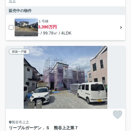
見る
販売中の物件
１号棟
3,390万円
- / 99.78㎡ / 4LDK
新築一戸建
熊谷市上之
リーブルガーデン．Ｓ 熊谷上之第７