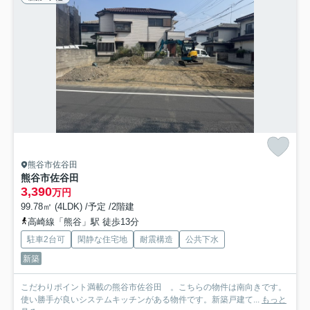
熊谷市佐谷田
熊谷市佐谷田
3,390
万円
99.78㎡ (4LDK) /予定 /2階建
高崎線「熊谷」駅 徒歩13分
駐車2台可
閑静な住宅地
耐震構造
公共下水
新築
こだわりポイント満載の熊谷市佐谷田 。こちらの物件は南向きです。
使い勝手が良いシステムキッチンがある物件です。新築戸建て...
もっと