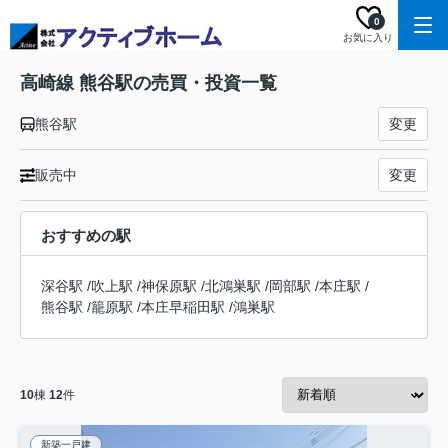
0
お気に入り
高崎線 熊谷駅の売買・投資一覧
熊谷駅
変更
販売中
変更
おすすめの駅
深谷駅
/
吹上駅
/
神保原駅
/
北鴻巣駅
/
岡部駅
/
本庄駅
/
熊谷駅
/
籠原駅
/
本庄早稲田駅
/
鴻巣駅
10
棟
12
件
新築一戸建