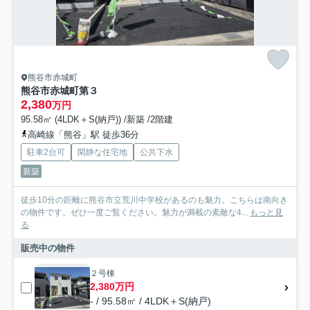
熊谷市赤城町
熊谷市赤城町第３
2,380
万円
95.58㎡ (4LDK＋S(納戸)) /新築 /2階建
高崎線「熊谷」駅 徒歩36分
駐車2台可
閑静な住宅地
公共下水
新築
徒歩10分の距離に熊谷市立荒川中学校があるのも魅力。こちらは南向き
の物件です。ぜひ一度ご覧ください。魅力が満載の素敵な4...
もっと見
る
販売中の物件
２号棟
2,380万円
- / 95.58㎡ / 4LDK＋S(納戸)