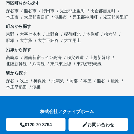
市区町村から探す
深谷市
熊谷市
行田市
児玉郡上里町
比企郡吉見町
本庄市
大里郡寄居町
鴻巣市
児玉郡神川町
児玉郡美里町
町名から探す
東野
大字七本木
上野台
稲荷町北
本住町
拾六間
肥塚
大字黛
大字下細谷
大字用土
沿線から探す
高崎線
湘南新宿ライン高海
秩父鉄道
上越新幹線
北陸新幹線
八高線
東武東上線
東武伊勢崎線
駅から探す
深谷
吹上
神保原
北鴻巣
岡部
本庄
熊谷
籠原
本庄早稲田
鴻巣
株式会社アクティブホーム
0120-70-3794
お問い合わせ