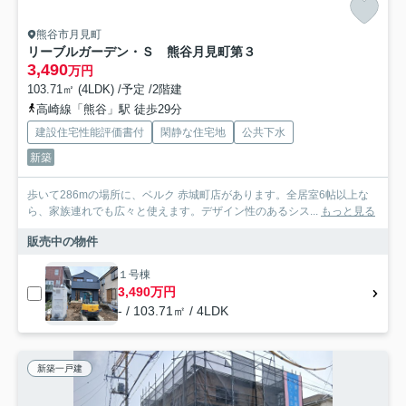
熊谷市月見町
リーブルガーデン・Ｓ 熊谷月見町第３
3,490
万円
103.71㎡ (4LDK) /予定 /2階建
高崎線「熊谷」駅 徒歩29分
建設住宅性能評価書付
閑静な住宅地
公共下水
新築
歩いて286mの場所に、ベルク 赤城町店があります。全居室6帖以上な
ら、家族連れでも広々と使えます。デザイン性のあるシス...
もっと見る
販売中の物件
１号棟
3,490万円
- / 103.71㎡ / 4LDK
新築一戸建