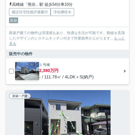
高崎線「熊谷」駅 徒歩54分車10分
建設住宅性能評価書付
浄化槽排水
新築
新築戸建ての物件は清潔感もあり、快適な生活が可能です。動線を意識
したデザインのシステムキッチン付きで作業能率が上がります...
もっと
見る
販売中の物件
１号棟
2,390万円
- / 111.78㎡ / 4LDK＋S(納戸)
新築一戸建