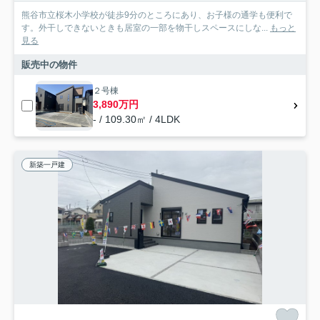
熊谷市立桜木小学校が徒歩9分のところにあり、お子様の通学も便利で
す。外干しできないときも居室の一部を物干しスペースにしな...
もっと
見る
販売中の物件
２号棟
3,890万円
- / 109.30㎡ / 4LDK
新築一戸建