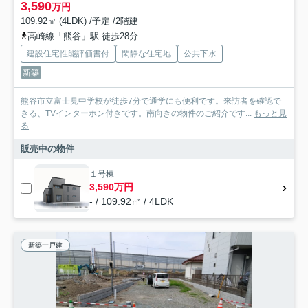
3,590
万円
109.92㎡ (4LDK) /予定 /2階建
高崎線「熊谷」駅 徒歩28分
建設住宅性能評価書付
閑静な住宅地
公共下水
新築
熊谷市立富士見中学校が徒歩7分で通学にも便利です。来訪者を確認で
きる、TVインターホン付きです。南向きの物件のご紹介です...
もっと見
る
販売中の物件
１号棟
3,590万円
- / 109.92㎡ / 4LDK
新築一戸建