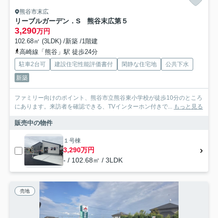
熊谷市末広
リーブルガーデン．S 熊谷末広第５
3,290
万円
102.68㎡ (3LDK) /新築 /1階建
高崎線「熊谷」駅 徒歩24分
駐車2台可
建設住宅性能評価書付
閑静な住宅地
公共下水
新築
ファミリー向けのポイント、熊谷市立熊谷東小学校が徒歩10分のところ
にあります。来訪者を確認できる、TVインターホン付きで...
もっと見る
販売中の物件
１号棟
3,290万円
- / 102.68㎡ / 3LDK
売地