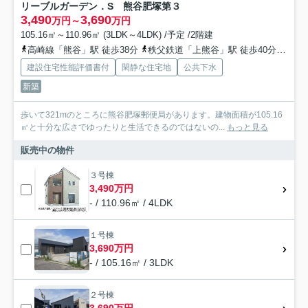
リーブルガーデン．S 熊谷肥塚第３
3,490
3,690
万円～
万円
105.16㎡～110.96㎡ (3LDK～4LDK) /予定 /2階建
高崎線「熊谷」駅 徒歩38分
秩父鉄道「上熊谷」駅 徒歩40分
秩父
建設住宅性能評価書付
閑静な住宅地
公共下水
新築
歩いて321mのところに熊谷肥塚郵便局があります。建物面積が105.16
㎡と十分な広さでゆったりと生活できるのではないの...
もっと見る
販売中の物件
３号棟
3,490万円
- / 110.96㎡ / 4LDK
１号棟
3,690万円
- / 105.16㎡ / 3LDK
２号棟