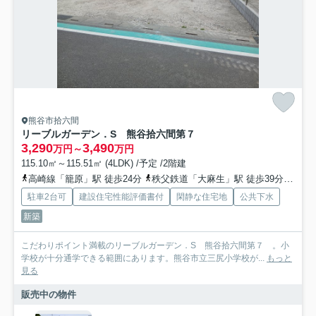
熊谷市拾六間
リーブルガーデン．S 熊谷拾六間第７
3,290
3,490
万円～
万円
115.10㎡～115.51㎡ (4LDK) /予定 /2階建
高崎線「籠原」駅 徒歩24分
秩父鉄道「大麻生」駅 徒歩39分
秩父
駐車2台可
建設住宅性能評価書付
閑静な住宅地
公共下水
新築
こだわりポイント満載のリーブルガーデン．S 熊谷拾六間第７ 。小
学校が十分通学できる範囲にあります。熊谷市立三尻小学校が...
もっと
見る
販売中の物件