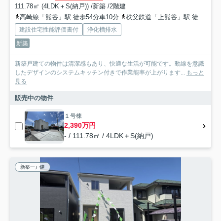
111.78㎡ (4LDK＋S(納戸)) /新築 /2階建
高崎線「熊谷」駅 徒歩54分車10分
秩父鉄道「上熊谷」駅 徒歩48分
建設住宅性能評価書付
浄化槽排水
新築
新築戸建ての物件は清潔感もあり、快適な生活が可能です。動線を意識
したデザインのシステムキッチン付きで作業能率が上がります...
もっと
見る
販売中の物件
１号棟
2,390万円
- / 111.78㎡ / 4LDK＋S(納戸)
新築一戸建