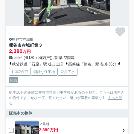
熊谷市赤城町
熊谷市赤城町第３
2,380
万円
95.58㎡ (4LDK＋S(納戸)) /新築 /2階建
秩父鉄道「石原」駅 徒歩11分
高崎線「熊谷」駅 徒歩36分
秩父鉄
駐車2台可
閑静な住宅地
公共下水
新築
徒歩10分の距離に熊谷市立荒川中学校があるのも魅力。こちらは南向き
の物件です。ぜひ一度ご覧ください。魅力が満載の素敵な4...
もっと見
る
販売中の物件
２号棟
2,380万円