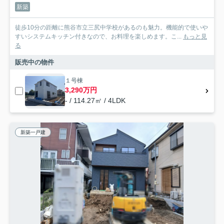
新築
徒歩10分の距離に熊谷市立三尻中学校があるのも魅力。機能的で使いや
すいシステムキッチン付きなので、お料理を楽しめます。こ...
もっと見
る
販売中の物件
１号棟
3,290万円
- / 114.27㎡ / 4LDK
新築一戸建