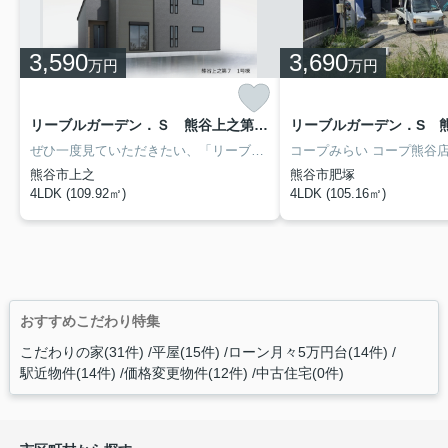
3,590
3,690
万円
万円
リーブルガーデン．Ｓ 熊谷上之第７ １号棟
ぜひ一度見ていただきたい、「リーブルガーデン．Ｓ 熊谷上之第７ 」です。小学校が十分通学できる範囲にあります。熊谷市立成田星宮小学校が徒歩10分です。こちらは南向きの物件です。不動産をお探しなら、当社にお任せください。当社は数多くの不動産情報を取り扱っております。ぜひ当社での不動産探しをご検討ください。
熊谷市上之
熊谷市肥塚
4LDK (109.92㎡)
4LDK (105.16㎡)
おすすめこだわり特集
こだわりの家(31件)
平屋(15件)
ローン月々5万円台(14件)
駅近物件(14件)
価格変更物件(12件)
中古住宅(0件)