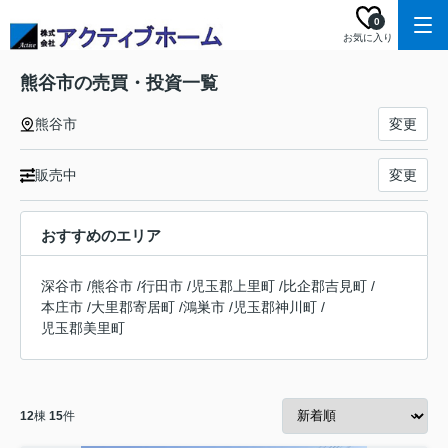
0
お気に入り
熊谷市の売買・投資一覧
熊谷市
変更
販売中
変更
おすすめのエリア
深谷市
/
熊谷市
/
行田市
/
児玉郡上里町
/
比企郡吉見町
/
本庄市
/
大里郡寄居町
/
鴻巣市
/
児玉郡神川町
/
児玉郡美里町
12
棟
15
件