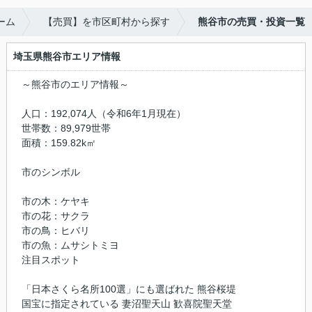
ーム
【売買】を市区町村から探す
熊谷市の売買・投資一覧
埼玉県熊谷市エリア情報
～熊谷市のエリア情報～
人口：192,074人（令和6年1月現在）
世帯数：89,979世帯
面積：159.82k㎡
市のシンボル
市の木：ケヤキ
市の花：サクラ
市の鳥：ヒバリ
市の魚：ムサシトミヨ
注目スポット
「日本さくら名所100選」にも選ばれた 熊谷桜堤
国宝に指定されている 妻沼聖天山 歓喜院聖天堂