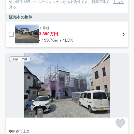
使い勝手が良いシステムキッチンがある物件です。新築戸建て...
もっと
見る
販売中の物件
１号棟
3,390万円
- / 99.78㎡ / 4LDK
新築一戸建
熊谷市上之