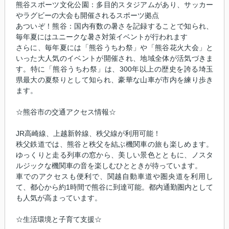
熊谷スポーツ文化公園：多目的スタジアムがあり、サッカー
やラグビーの大会も開催されるスポーツ拠点
あついぞ！熊谷：国内有数の暑さを記録することで知られ、
毎年夏にはユニークな暑さ対策イベントが行われます
さらに、毎年夏には「熊谷うちわ祭」や「熊谷花火大会」と
いった大人気のイベントが開催され、地域全体が活気づきま
す。特に「熊谷うちわ祭」は、300年以上の歴史を誇る埼玉
県最大の夏祭りとして知られ、豪華な山車が市内を練り歩き
ます。
☆熊谷市の交通アクセス情報☆
JR高崎線、上越新幹線、秩父線が利用可能！
秩父鉄道では、熊谷と秩父を結ぶ機関車の旅も楽しめます。
ゆっくりと走る列車の窓から、美しい景色とともに、ノスタ
ルジックな機関車の音を楽しむひとときが待っています。
車でのアクセスも便利で、関越自動車道や圏央道を利用し
て、都心から約1時間で熊谷に到達可能。都内通勤圏内として
も人気が高まっています。
☆生活環境と子育て支援☆