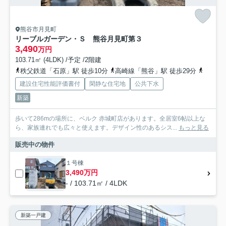
熊谷市月見町
リーブルガーデン・Ｓ 熊谷月見町第３
3,490
万円
103.71㎡ (4LDK) /予定 /2階建
秩父鉄道「石原」駅 徒歩10分
高崎線「熊谷」駅 徒歩29分
秩父鉄
建設住宅性能評価書付
閑静な住宅地
公共下水
新築
歩いて286mの場所に、ベルク 赤城町店があります。全居室6帖以上な
ら、家族連れでも広々と使えます。デザイン性のあるシス...
もっと見る
販売中の物件
１号棟
3,490万円
- / 103.71㎡ / 4LDK
新築一戸建