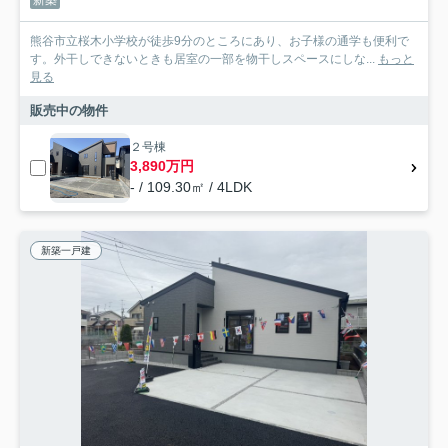
新築
熊谷市立桜木小学校が徒歩9分のところにあり、お子様の通学も便利で
す。外干しできないときも居室の一部を物干しスペースにしな...
もっと
見る
販売中の物件
２号棟
3,890万円
- / 109.30㎡ / 4LDK
新築一戸建