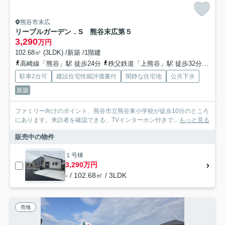
熊谷市末広
リーブルガーデン．S 熊谷末広第５
3,290
万円
102.68㎡ (3LDK) /新築 /1階建
高崎線「熊谷」駅 徒歩24分
秩父鉄道「上熊谷」駅 徒歩32分
秩父
駐車2台可
建設住宅性能評価書付
閑静な住宅地
公共下水
新築
ファミリー向けのポイント、熊谷市立熊谷東小学校が徒歩10分のところ
にあります。来訪者を確認できる、TVインターホン付きで...
もっと見る
販売中の物件
１号棟
3,290万円
- / 102.68㎡ / 3LDK
売地