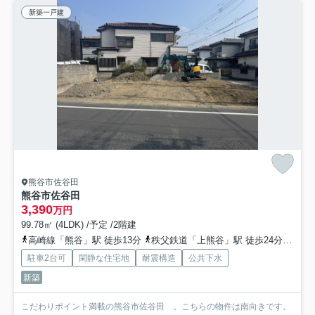
新築一戸建
熊谷市佐谷田
熊谷市佐谷田
3,390
万円
99.78㎡ (4LDK) /予定 /2階建
高崎線「熊谷」駅 徒歩13分
秩父鉄道「上熊谷」駅 徒歩24分
秩父
駐車2台可
閑静な住宅地
耐震構造
公共下水
新築
こだわりポイント満載の熊谷市佐谷田 。こちらの物件は南向きです。