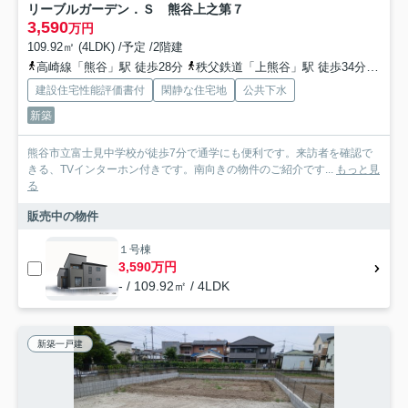
リーブルガーデン．Ｓ 熊谷上之第７
3,590
万円
109.92㎡ (4LDK) /予定 /2階建
高崎線「熊谷」駅 徒歩28分
秩父鉄道「上熊谷」駅 徒歩34分
秩父
建設住宅性能評価書付
閑静な住宅地
公共下水
新築
熊谷市立富士見中学校が徒歩7分で通学にも便利です。来訪者を確認で
きる、TVインターホン付きです。南向きの物件のご紹介です...
もっと見
る
販売中の物件
１号棟
3,590万円
- / 109.92㎡ / 4LDK
新築一戸建