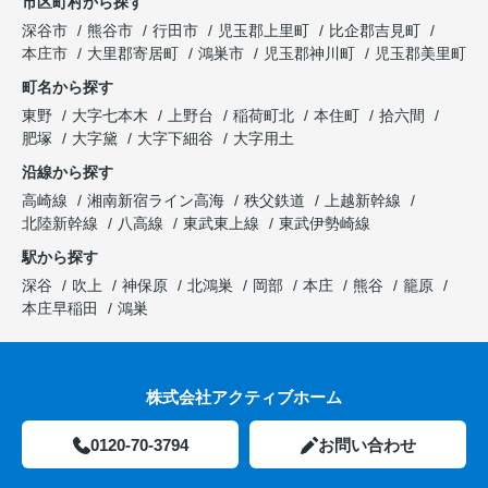
市区町村から探す
深谷市
熊谷市
行田市
児玉郡上里町
比企郡吉見町
本庄市
大里郡寄居町
鴻巣市
児玉郡神川町
児玉郡美里町
町名から探す
東野
大字七本木
上野台
稲荷町北
本住町
拾六間
肥塚
大字黛
大字下細谷
大字用土
沿線から探す
高崎線
湘南新宿ライン高海
秩父鉄道
上越新幹線
北陸新幹線
八高線
東武東上線
東武伊勢崎線
駅から探す
深谷
吹上
神保原
北鴻巣
岡部
本庄
熊谷
籠原
本庄早稲田
鴻巣
株式会社アクティブホーム
0120-70-3794
お問い合わせ