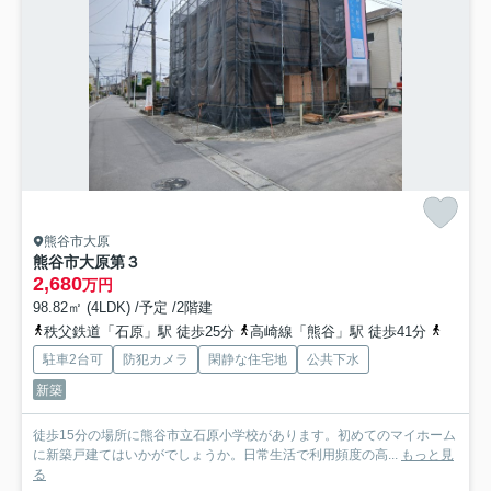
熊谷市大原
熊谷市大原第３
2,680
万円
98.82㎡ (4LDK) /予定 /2階建
秩父鉄道「石原」駅 徒歩25分
高崎線「熊谷」駅 徒歩41分
秩父鉄
駐車2台可
防犯カメラ
閑静な住宅地
公共下水
新築
徒歩15分の場所に熊谷市立石原小学校があります。初めてのマイホーム
に新築戸建てはいかがでしょうか。日常生活で利用頻度の高...
もっと見
る