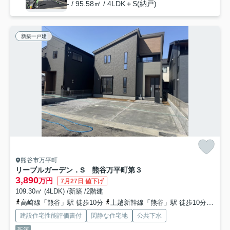
- / 95.58㎡ / 4LDK＋S(納戸)
新築一戸建
熊谷市万平町
リーブルガーデン．S 熊谷万平町第３
3,890
万円
7月27日 値下げ
109.30㎡ (4LDK) /新築 /2階建
高崎線「熊谷」駅 徒歩10分
上越新幹線「熊谷」駅 徒歩10分
秩父
建設住宅性能評価書付
閑静な住宅地
公共下水