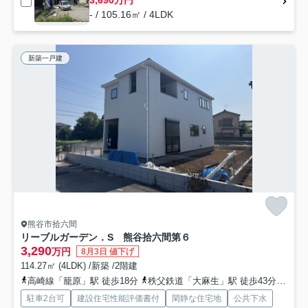
3,690万円
- / 105.16㎡ / 4LDK
新築一戸建
熊谷市拾六間
リーブルガーデン．S 熊谷拾六間第６
3,290
万円
8月3日 値下げ
114.27㎡ (4LDK) /新築 /2階建
高崎線「籠原」駅 徒歩18分
秩父鉄道「大麻生」駅 徒歩43分
秩父
駐車2台可
建設住宅性能評価書付
閑静な住宅地
公共下水