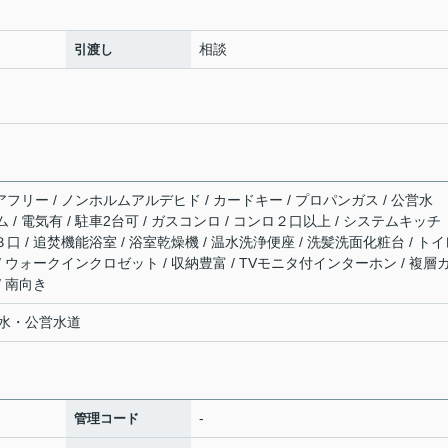
相談
引渡し
アフリー / ノンホルムアルデヒド / カードキー / プロパンガス / 公営水
ム / 電気有 / 駐車2台可 / ガスコンロ / コンロ２口以上 / システムキッチ
３口 / 追焚機能浴室 / 浴室乾燥機 / 温水洗浄便座 / 洗髪洗面化粧台 / ト
 / ウォークインクロゼット / 収納豊富 / TVモニタ付インターホン / 複層
/ 南向き
水・公営水道
-
管理コード