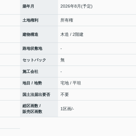
2026年8月(予定)
築年月
所有権
土地権利
木造 / 2階建
建物構造
-
路地状敷地
無
セットバック
-
施工会社
宅地 / 平坦
地目 / 地勢
不要
国土法届出要否
総区画数 /
1区画/-
販売区画数