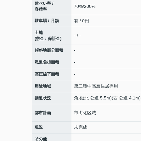
建ぺい率 /
70%/200%
容積率
駐車場 / 月額
有 / 0円
土地
- / -
(敷金 / 保証金)
-
傾斜地部分面積
-
私道負担面積
-
高圧線下面積
第二種中高層住居専用
用途地域
角地(北 公道 5.5m)(西 公道 4.1m)
接道状況
市街化区域
都市計画
未完成
現況
その他