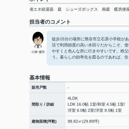
省エネ給湯器
庭
シューズボックス
南庭
暖房便
担当者のコメント
徒歩15分の場所に熊谷市立石原小学校が
活で利用頻度の高い水回りだからこそ、使
やすくと色んな所に行きやすいです。秩父
小林 優作
う。暮らしの効率化を図るのであれば、住
基本情報
-
販売戸数
4LDK
LDK 16.0帖 1室
/
和室 4.5帖 1室
/
間取り / 詳細
洋室 6.0帖 2室
/
洋室 8.5帖 1室
98.82㎡(29.89坪)
建物面積(坪数)