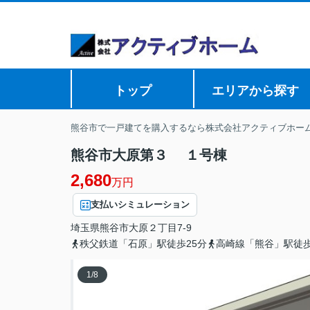
トップ
エリアから探す
熊谷市で一戸建てを購入するなら株式会社アクティブホー
熊谷市大原第３ １号棟
2,680
万円
支払いシミュレーション
埼玉県
熊谷市
大原
２丁目7-9
秩父鉄道「石原」駅徒歩25分
高崎線「熊谷」駅徒歩
1
/
8