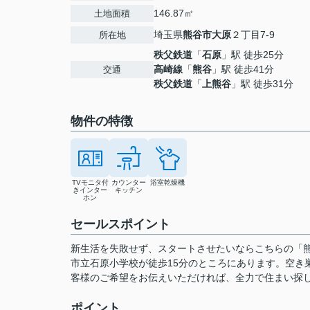
146.87㎡
土地面積
埼玉県
熊谷市
大原
２丁目7-9
所在地
秩父鉄道
「
石原
」駅 徒歩25分
高崎線
「
熊谷
」駅 徒歩41分
交通
秩父鉄道
「
上熊谷
」駅 徒歩31分
物件の特徴
TVモニタ付
カウンター
浴室乾燥機
きインター
キッチン
ホン
セールスポイント
新生活を失敗せず、スタートさせたいならこちらの「
市立石原小学校が徒歩15分のところにあります。空き
客様のご希望をお伝えいただければ、全力で住まい探
ポイント