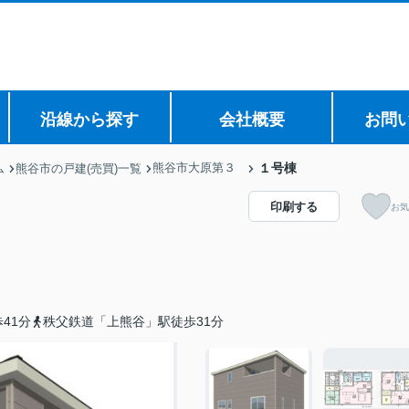
沿線から探す
会社概要
お問
熊谷市大原第３
１号棟
ム
熊谷市の戸建(売買)一覧
印刷する
お気
41分
秩父鉄道「上熊谷」駅徒歩31分