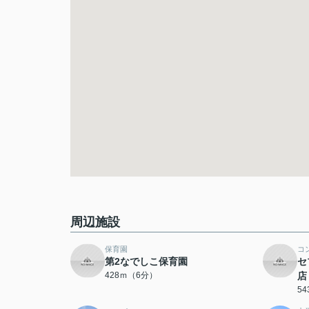
周辺施設
保育園
コ
第2なでしこ保育園
セ
428ｍ（6分）
店
5