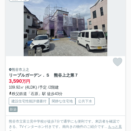
熊谷市上之
リーブルガーデン．Ｓ 熊谷上之第７
3,590
万円
109.92㎡ (4LDK) /予定 /2階建
秩父鉄道「石原」駅 徒歩43分
建設住宅性能評価書付
閑静な住宅地
公共下水
新築
熊谷市立富士見中学校が徒歩7分で通学にも便利です。来訪者を確認で
きる、TVインターホン付きです。南向きの物件のご紹介です...
もっと見