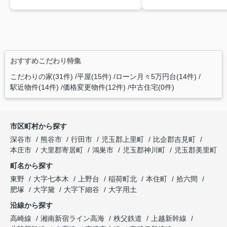
おすすめこだわり特集
こだわりの家(31件)
平屋(15件)
ローン月々5万円台(14件)
駅近物件(14件)
価格変更物件(12件)
中古住宅(0件)
市区町村から探す
深谷市
熊谷市
行田市
児玉郡上里町
比企郡吉見町
本庄市
大里郡寄居町
鴻巣市
児玉郡神川町
児玉郡美里町
町名から探す
東野
大字七本木
上野台
稲荷町北
本住町
拾六間
肥塚
大字黛
大字下細谷
大字用土
沿線から探す
高崎線
湘南新宿ライン高海
秩父鉄道
上越新幹線