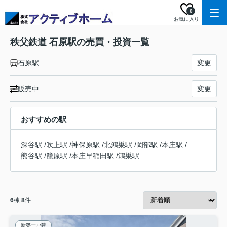
0
お気に入り
秩父鉄道 石原駅の売買・投資一覧
石原駅
変更
販売中
変更
おすすめの駅
深谷駅
/
吹上駅
/
神保原駅
/
北鴻巣駅
/
岡部駅
/
本庄駅
/
熊谷駅
/
籠原駅
/
本庄早稲田駅
/
鴻巣駅
6
棟
8
件
新築一戸建