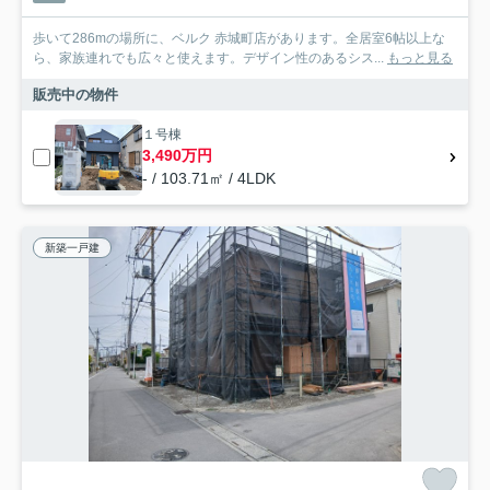
歩いて286mの場所に、ベルク 赤城町店があります。全居室6帖以上な
ら、家族連れでも広々と使えます。デザイン性のあるシス...
もっと見る
販売中の物件
１号棟
3,490万円
- / 103.71㎡ / 4LDK
新築一戸建