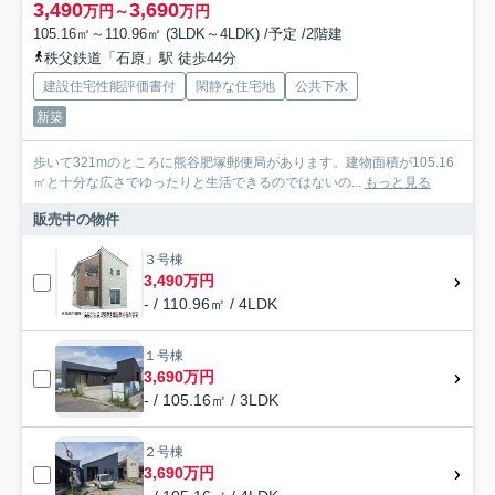
3,490
3,690
万円～
万円
105.16㎡～110.96㎡ (3LDK～4LDK) /予定 /2階建
秩父鉄道「石原」駅 徒歩44分
建設住宅性能評価書付
閑静な住宅地
公共下水
新築
歩いて321mのところに熊谷肥塚郵便局があります。建物面積が105.16
㎡と十分な広さでゆったりと生活できるのではないの...
もっと見る
販売中の物件
３号棟
3,490万円
- / 110.96㎡ / 4LDK
１号棟
3,690万円
- / 105.16㎡ / 3LDK
２号棟
3,690万円