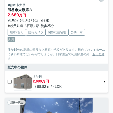
熊谷市大原
熊谷市大原第３
2,680
万円
98.82㎡ (4LDK) /予定 /2階建
秩父鉄道「石原」駅 徒歩25分
駐車2台可
防犯カメラ
閑静な住宅地
公共下水
新築
徒歩15分の場所に熊谷市立石原小学校があります。初めてのマイホーム
に新築戸建てはいかがでしょうか。日常生活で利用頻度の高...
もっと見
る
販売中の物件
１号棟
2,680万円
- / 98.82㎡ / 4LDK
新築一戸建