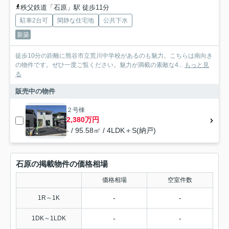
秩父鉄道「石原」駅 徒歩11分
駐車2台可
閑静な住宅地
公共下水
新築
徒歩10分の距離に熊谷市立荒川中学校があるのも魅力。こちらは南向き
の物件です。ぜひ一度ご覧ください。魅力が満載の素敵な4...
もっと見
る
販売中の物件
２号棟
2,380万円
- / 95.58㎡ / 4LDK＋S(納戸)
石原の掲載物件の価格相場
価格相場
空室件数
-
-
1R～1K
-
-
1DK～1LDK