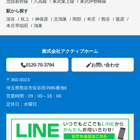
北陸新幹線
八高線
東武東上線
東武伊勢崎線
駅から探す
深谷
吹上
神保原
北鴻巣
岡部
本庄
熊谷
籠原
本庄早稲田
鴻巣
株式会社アクティブホーム
0120-70-3794
お問い合わせ
〒360-0023
埼玉県熊谷市佐谷田3986番地6
営業時間：
09：00～18：00
定休日：
水曜日