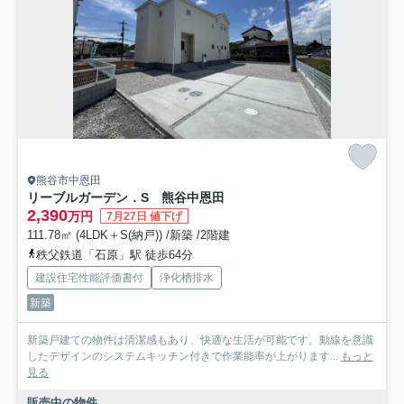
熊谷市中恩田
リーブルガーデン．S 熊谷中恩田
2,390
万円
7月27日 値下げ
111.78㎡ (4LDK＋S(納戸)) /新築 /2階建
秩父鉄道「石原」駅 徒歩64分
建設住宅性能評価書付
浄化槽排水
新築
新築戸建ての物件は清潔感もあり、快適な生活が可能です。動線を意識
したデザインのシステムキッチン付きで作業能率が上がります...
もっと
見る
販売中の物件