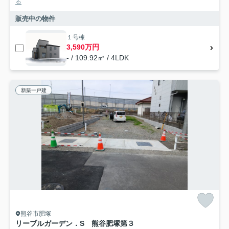
る
販売中の物件
１号棟
3,590万円
- / 109.92㎡ / 4LDK
新築一戸建
熊谷市肥塚
リーブルガーデン．S 熊谷肥塚第３