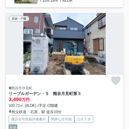
- / 105.16㎡ / 4LDK
新築一戸建
熊谷市月見町
リーブルガーデン・Ｓ 熊谷月見町第３
3,490
万円
103.71㎡ (4LDK) /予定 /2階建
秩父鉄道「石原」駅 徒歩10分
建設住宅性能評価書付
閑静な住宅地
公共下水
新築