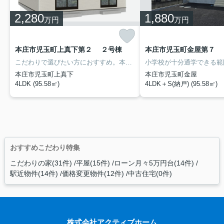
2,280
1,880
万円
万円
本庄市児玉町上真下第２ ２号棟
本庄市児玉町金屋第７ 
こだわりで選びたい方におすすめ。本庄市エリアで住まいをお探しなら「本庄市児玉町上真下第２ 」。今回ご紹介しているこちらの物件は南向きです。平坦地かどうかで、日々の暮らしやすさが変わります。来訪者の顔が確認できる、安心のTVインターホン付きです。アクティブホームのスタッフまでご連絡頂ければ、本庄市にある不動産情報を詳しくご紹介いたします。お問い合わせをお待ちしております。
本庄市児玉町上真下
本庄市児玉町金屋
4LDK (95.58㎡)
4LDK＋S(納戸) (95.58㎡)
おすすめこだわり特集
こだわりの家(31件)
平屋(15件)
ローン月々5万円台(14件)
駅近物件(14件)
価格変更物件(12件)
中古住宅(0件)
株式会社アクティブホーム