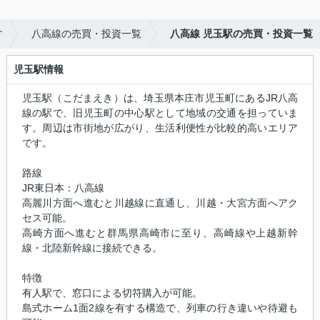
す
八高線の売買・投資一覧
八高線 児玉駅の売買・投資一覧
児玉駅情報
児玉駅（こだまえき）は、埼玉県本庄市児玉町にあるJR八高
線の駅で、旧児玉町の中心駅として地域の交通を担っていま
す。周辺は市街地が広がり、生活利便性が比較的高いエリア
です。
路線
JR東日本：八高線
高麗川方面へ進むと川越線に直通し、川越・大宮方面へアク
セス可能。
高崎方面へ進むと群馬県高崎市に至り、高崎線や上越新幹
線・北陸新幹線に接続できる。
特徴
有人駅で、窓口による切符購入が可能。
島式ホーム1面2線を有する構造で、列車の行き違いや待避も