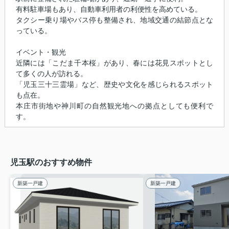
有料駐車場もあり、自動車利用者の利便性を高めている。
タクシー乗り場やバス停も整備され、地域交通の結節点とな
っている。
イベント・観光
近隣には「こだま千本桜」があり、春には花見スポットとし
て多くの人が訪れる。
「児玉三十三霊場」など、歴史や文化を感じられるスポット
も点在。
本庄市街地や神川町の自然観光地への拠点としても便利で
す。
児玉駅のおすすめ物件
新築一戸建
新築一戸建