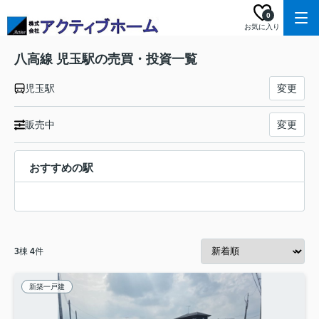
0
お気に入り
八高線 児玉駅の売買・投資一覧
児玉駅
変更
販売中
変更
おすすめの駅
3
棟
4
件
新築一戸建