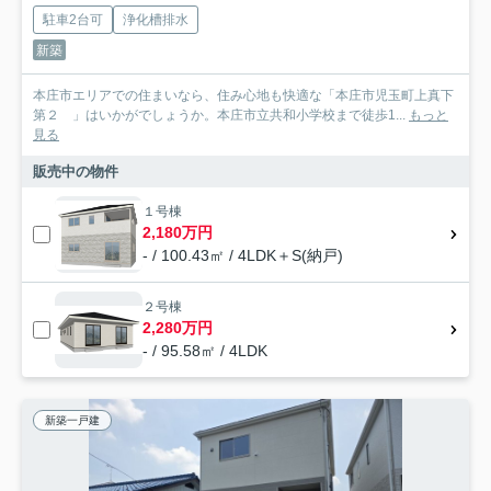
駐車2台可
浄化槽排水
新築
本庄市エリアでの住まいなら、住み心地も快適な「本庄市児玉町上真下
第２ 」はいかがでしょうか。本庄市立共和小学校まで徒歩1...
もっと
見る
販売中の物件
１号棟
2,180万円
- / 100.43㎡ / 4LDK＋S(納戸)
２号棟
2,280万円
- / 95.58㎡ / 4LDK
新築一戸建