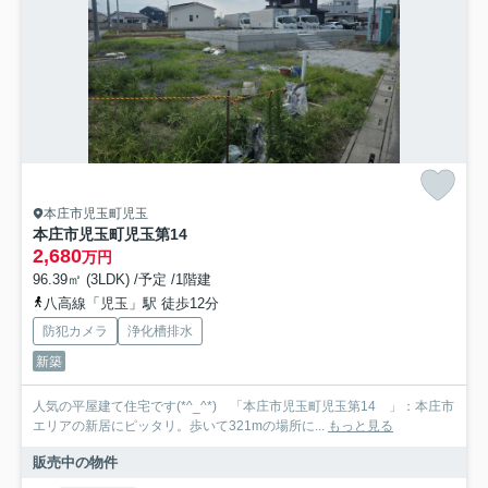
本庄市児玉町児玉
本庄市児玉町児玉第14
2,680
万円
96.39㎡ (3LDK) /予定 /1階建
八高線「児玉」駅 徒歩12分
防犯カメラ
浄化槽排水
新築
人気の平屋建て住宅です(*^_^*) 「本庄市児玉町児玉第14 」：本庄市
エリアの新居にピッタリ。歩いて321mの場所に...
もっと見る
販売中の物件