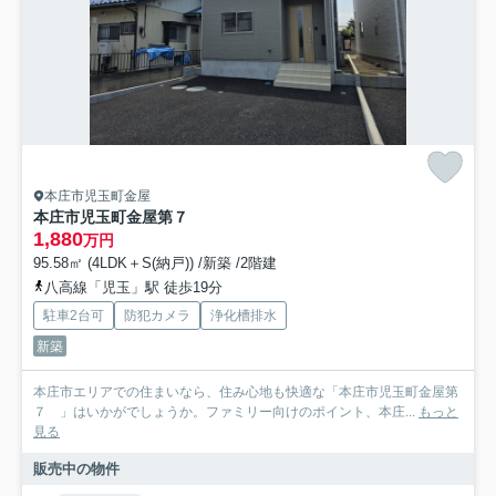
本庄市児玉町金屋
本庄市児玉町金屋第７
1,880
万円
95.58㎡ (4LDK＋S(納戸)) /新築 /2階建
八高線「児玉」駅 徒歩19分
駐車2台可
防犯カメラ
浄化槽排水
新築
本庄市エリアでの住まいなら、住み心地も快適な「本庄市児玉町金屋第
７ 」はいかがでしょうか。ファミリー向けのポイント、本庄...
もっと
見る
販売中の物件