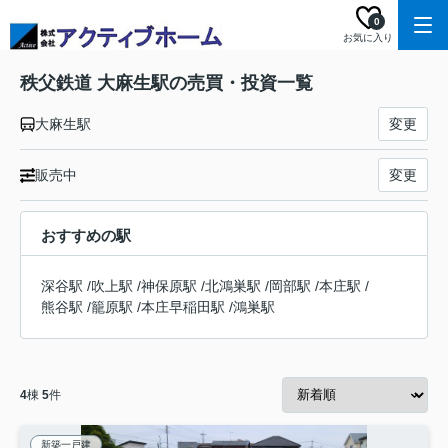
0
お気に入り
秩父鉄道 大麻生駅の売買・投資一覧
大麻生駅
変更
販売中
変更
おすすめの駅
深谷駅
/
吹上駅
/
神保原駅
/
北鴻巣駅
/
岡部駅
/
本庄駅
/
熊谷駅
/
籠原駅
/
本庄早稲田駅
/
鴻巣駅
4
棟
5
件
新築一戸建