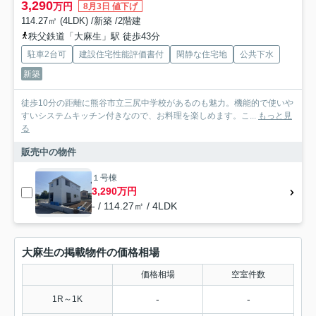
3,290
万円
8月3日 値下げ
114.27㎡ (4LDK) /新築 /2階建
秩父鉄道「大麻生」駅 徒歩43分
駐車2台可
建設住宅性能評価書付
閑静な住宅地
公共下水
新築
徒歩10分の距離に熊谷市立三尻中学校があるのも魅力。機能的で使いや
すいシステムキッチン付きなので、お料理を楽しめます。こ...
もっと見
る
販売中の物件
１号棟
3,290万円
- / 114.27㎡ / 4LDK
大麻生の掲載物件の価格相場
価格相場
空室件数
-
-
1R～1K