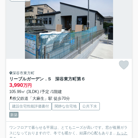
深谷市東方町
リーブルガーデン．S 深谷東方町第６
3,990
万円
105.99㎡ (3LDK) /予定 /1階建
秩父鉄道「大麻生」駅 徒歩70分
建設住宅性能評価書付
閑静な住宅地
公共下水
新築
ワンフロアで暮らせる平屋は、とてもニーズが高いです。窓が複層ガラ
スになっておりますので、冬でも暖かく、結露の心配もありま...
もっと