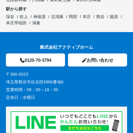
駅から探す
深谷
吹上
神保原
北鴻巣
岡部
本庄
熊谷
籠原
本庄早稲田
鴻巣
株式会社アクティブホーム
0120-70-3794
お問い合わせ
〒360-0023
埼玉県熊谷市佐谷田3986番地6
営業時間：
09：00～18：00
定休日：
水曜日