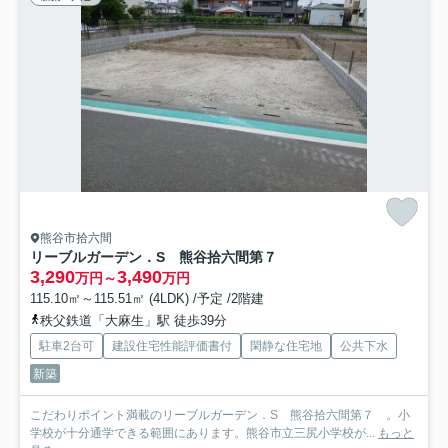
熊谷市拾六間
リーブルガーデン．S 熊谷拾六間第７
3,290
3,490
万円～
万円
115.10㎡～115.51㎡ (4LDK) /予定 /2階建
秩父鉄道「大麻生」駅 徒歩39分
駐車2台可
建設住宅性能評価書付
閑静な住宅地
公共下水
新築
こだわりポイント満載のリーブルガーデン．S 熊谷拾六間第７ 。小
学校が十分通学できる範囲にあります。熊谷市立三尻小学校が...
もっと