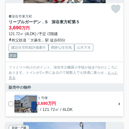
深谷市東方町
リーブルガーデン．S 深谷東方町第５
3,690
万円
121.72㎡ (4LDK) /予定 /2階建
秩父鉄道「大麻生」駅 徒歩83分
建設住宅性能評価書付
閑静な住宅地
公共下水
新築
ファミリー向けのポイント、深谷市立幡羅小学校が徒歩7分のところに
あります。トイレが2ヶ所にあるので複数人でも快適に暮らせ...
もっと
見る
販売中の物件
１号棟
3,690万円
- / 121.72㎡ / 4LDK
新築一戸建