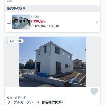
見る
販売中の物件
１号棟
3,990万円
- / 105.99㎡ / 3LDK
新築一戸建
熊谷市拾六間
リーブルガーデン．S 熊谷拾六間第６