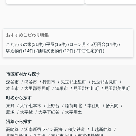
おすすめこだわり特集
こだわりの家(31件)
平屋(15件)
ローン月々5万円台(14件)
駅近物件(14件)
価格変更物件(12件)
中古住宅(0件)
市区町村から探す
深谷市
熊谷市
行田市
児玉郡上里町
比企郡吉見町
本庄市
大里郡寄居町
鴻巣市
児玉郡神川町
児玉郡美里町
町名から探す
東野
大字七本木
上野台
稲荷町北
本住町
拾六間
肥塚
大字黛
大字下細谷
大字用土
沿線から探す
高崎線
湘南新宿ライン高海
秩父鉄道
上越新幹線
北陸新幹線
八高線
東武東上線
東武伊勢崎線