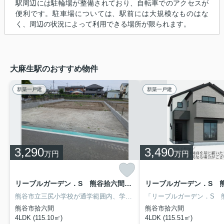
駅周辺には駐輪場が整備されており、自転車でのアクセスが
便利です。駐車場については、駅前には大規模なものはな
く、周辺の状況によって利用できる場所が限られます。
大麻生駅のおすすめ物件
新築一戸建
新築一戸建
3,290
3,490
万円
万円
リーブルガーデン．S 熊谷拾六間第７ １号棟
熊谷市立三尻小学校が通学範囲内、学校まで徒歩10分。顔が見える安心のTVインターホン付きです。新築戸建てで新生活を始めてはいかがでしょうか。システムキッチンは使いやすく汚れにくいのでご好評です。住まい探しをするのであれば、アクティブホームのスタッフがサポートを致します。不動産のプロなので、きっとお客様のお役に立つことでしょう。
熊谷市拾六間
熊谷市拾六間
4LDK (115.10㎡)
4LDK (115.51㎡)