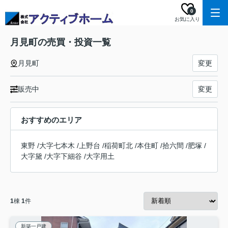
0
お気に入り
月見町の売買・投資一覧
月見町
変更
販売中
変更
おすすめのエリア
東野
/
大字七本木
/
上野台
/
稲荷町北
/
本住町
/
拾六間
/
肥塚
/
大字黛
/
大字下細谷
/
大字用土
1
棟
1
件
新築一戸建