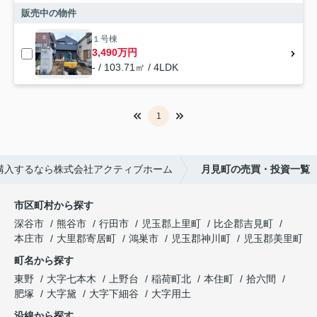
販売中の物件
１号棟
3,490万円
- / 103.71㎡ / 4LDK
1
購入するなら株式会社アクティブホーム
月見町の売買・投資一覧
市区町村から探す
深谷市
熊谷市
行田市
児玉郡上里町
比企郡吉見町
本庄市
大里郡寄居町
鴻巣市
児玉郡神川町
児玉郡美里町
町名から探す
東野
大字七本木
上野台
稲荷町北
本住町
拾六間
肥塚
大字黛
大字下細谷
大字用土
沿線から探す