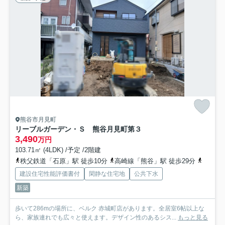
熊谷市月見町
リーブルガーデン・Ｓ 熊谷月見町第３
3,490
万円
103.71㎡ (4LDK) /予定 /2階建
秩父鉄道「石原」駅 徒歩10分
高崎線「熊谷」駅 徒歩29分
秩父鉄
建設住宅性能評価書付
閑静な住宅地
公共下水
新築
歩いて286mの場所に、ベルク 赤城町店があります。全居室6帖以上な
ら、家族連れでも広々と使えます。デザイン性のあるシス...
もっと見る