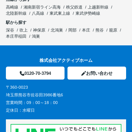
高崎線
湘南新宿ライン高海
秩父鉄道
上越新幹線
北陸新幹線
八高線
東武東上線
東武伊勢崎線
駅から探す
深谷
吹上
神保原
北鴻巣
岡部
本庄
熊谷
籠原
本庄早稲田
鴻巣
株式会社アクティブホーム
0120-70-3794
お問い合わせ
〒360-0023
埼玉県熊谷市佐谷田3986番地6
営業時間：
09：00～18：00
定休日：
水曜日