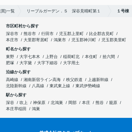
買)一覧
リーブルガーデン．Ｓ 深谷見晴町第１
１号棟
市区町村から探す
深谷市
熊谷市
行田市
児玉郡上里町
比企郡吉見町
本庄市
大里郡寄居町
鴻巣市
児玉郡神川町
児玉郡美里町
町名から探す
東野
大字七本木
上野台
稲荷町北
本住町
拾六間
肥塚
大字黛
大字下細谷
大字用土
沿線から探す
高崎線
湘南新宿ライン高海
秩父鉄道
上越新幹線
北陸新幹線
八高線
東武東上線
東武伊勢崎線
駅から探す
深谷
吹上
神保原
北鴻巣
岡部
本庄
熊谷
籠原
本庄早稲田
鴻巣