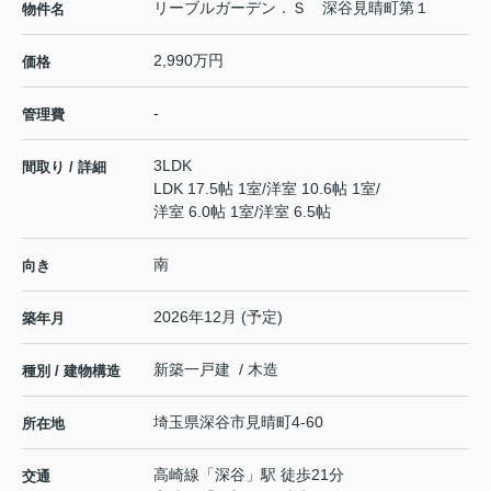
リーブルガーデン．Ｓ 深谷見晴町第１
物件名
2,990万円
価格
-
管理費
3LDK
間取り / 詳細
LDK 17.5帖 1室
/
洋室 10.6帖 1室
/
洋室 6.0帖 1室
/
洋室 6.5帖
南
向き
2026年12月 (予定)
築年月
新築一戸建 / 木造
種別 / 建物構造
埼玉県
深谷市
見晴町
4-60
所在地
高崎線
「
深谷
」駅 徒歩21分
交通