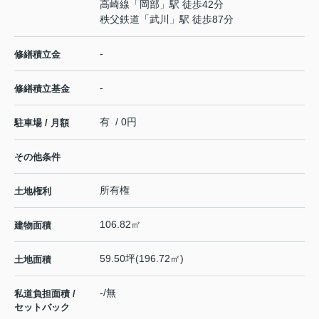
高崎線
「
岡部
」駅 徒歩42分
秩父鉄道
「
武川
」駅 徒歩87分
-
修繕積立金
-
修繕積立基金
有 / 0円
駐車場 / 月額
その他条件
所有権
土地権利
106.82㎡
建物面積
59.50坪(196.72㎡)
土地面積
-/無
私道負担面積 /
セットバック