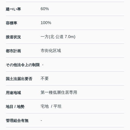
60%
建ぺい率
100%
容積率
一方(北 公道 7.0m)
接道状況
市街化区域
都市計画
-
その他法令上の制限
不要
国土法届出要否
第一種低層住居専用
用途地域
宅地 / 平坦
地目 / 地勢
-
管理組合有無