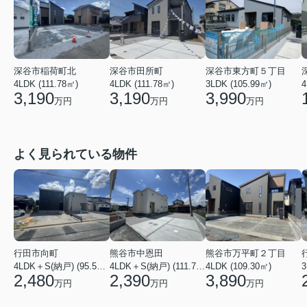
深谷市田所町
深谷市東方町５丁目
深谷市稲荷町北
4LDK (111.78㎡)
3LDK (105.99㎡)
4
4LDK (111.78㎡)
3,190
3,990
3,190
万円
万円
万円
よく見られている物件
行田市向町
熊谷市中恩田
熊谷市万平町２丁目
3
4LDK＋S(納戸) (95.58㎡)
4LDK＋S(納戸) (111.78㎡)
4LDK (109.30㎡)
2,480
2,390
3,890
万円
万円
万円