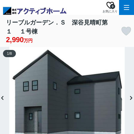
0
お気に入り
リーブルガーデン．Ｓ 深谷見晴町第
１ １号棟
2,990
万円
1
/
8