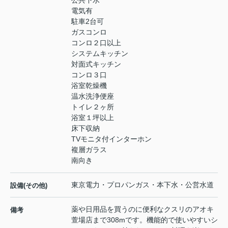
公共下水
電気有
駐車2台可
ガスコンロ
コンロ２口以上
システムキッチン
対面式キッチン
コンロ３口
浴室乾燥機
温水洗浄便座
トイレ２ヶ所
浴室１坪以上
床下収納
TVモニタ付インターホン
複層ガラス
南向き
東京電力・プロパンガス・本下水・公営水道
設備(その他)
薬や日用品を買うのに便利なクスリのアオキ
備考
萱場店まで308mです。機能的で使いやすいシ