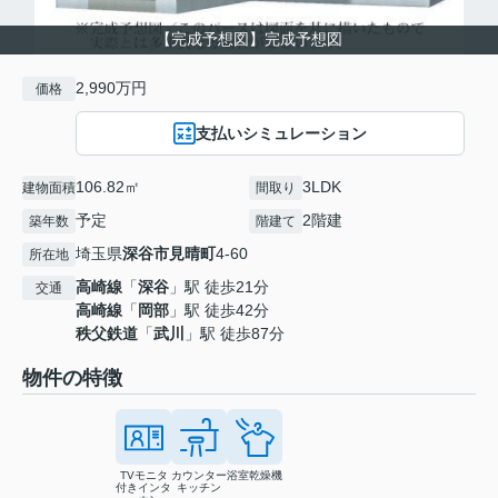
【完成予想図】完成予想図
2,990万円
価格
支払いシミュレーション
106.82㎡
3LDK
建物面積
間取り
予定
2階建
築年数
階建て
埼玉県
深谷市
見晴町
4-60
所在地
高崎線
「
深谷
」駅 徒歩21分
交通
高崎線
「
岡部
」駅 徒歩42分
秩父鉄道
「
武川
」駅 徒歩87分
物件の特徴
TVモニタ
カウンター
浴室乾燥機
付きインタ
キッチン