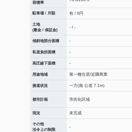
容積率
駐車場 / 月額
有 / 0円
土地
- / -
(敷金 / 保証金)
-
傾斜地部分面積
-
私道負担面積
-
高圧線下面積
第一種住居/近隣商業
用途地域
一方(南 公道 7.1m)
接道状況
市街化区域
都市計画
未完成
現況
その他
-
法令上の制限