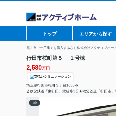
トップ
エリアから探す
熊谷市で一戸建てを購入するなら株式会社アクティブホー
行田市桜町第５ １号棟
2,580
万円
支払いシミュレーション
埼玉県
行田市
桜町
３丁目1635-6
秩父鉄道「東行田」駅徒歩3分
秩父鉄道「行田市」
1
/
9