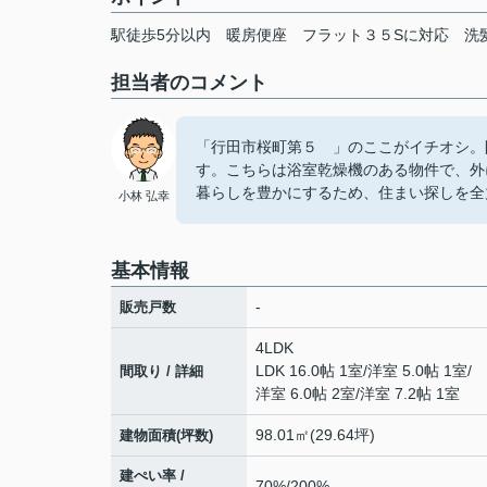
駅徒歩5分以内
暖房便座
フラット３５Sに対応
洗
担当者のコメント
「行田市桜町第５ 」のここがイチオシ。
す。こちらは浴室乾燥機のある物件で、外
暮らしを豊かにするため、住まい探しを全
小林 弘幸
基本情報
-
販売戸数
4LDK
LDK 16.0帖 1室
/
洋室 5.0帖 1室
/
間取り / 詳細
洋室 6.0帖 2室
/
洋室 7.2帖 1室
98.01㎡(29.64坪)
建物面積(坪数)
建ぺい率 /
70%/200%