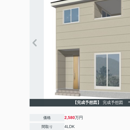
【完成予想図】
完成予想図 
2,580
万円
価格
4LDK
間取り