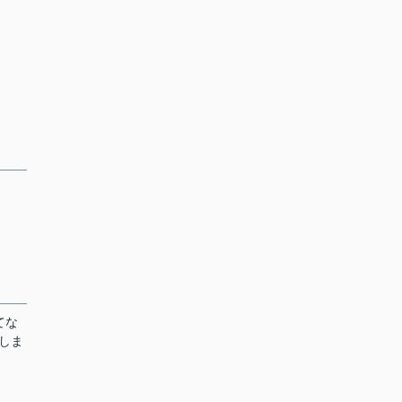
てな
しま