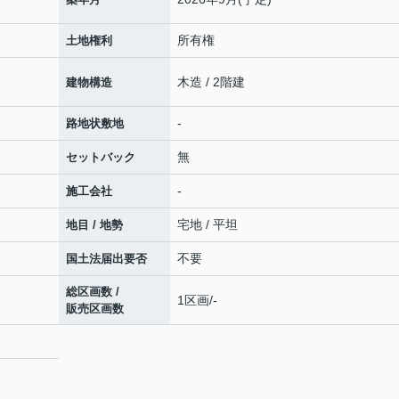
所有権
土地権利
木造 / 2階建
建物構造
-
路地状敷地
無
セットバック
-
施工会社
宅地 / 平坦
地目 / 地勢
不要
国土法届出要否
総区画数 /
1区画/-
販売区画数