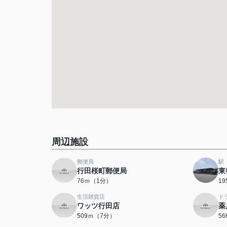
周辺施設
郵便局
駅
行田桜町郵便局
東
76ｍ（1分）
1
生活雑貨店
ド
ワッツ行田店
薬
509ｍ（7分）
5