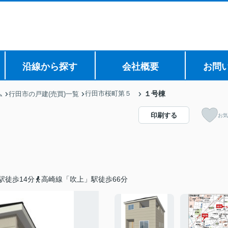
沿線から探す
会社概要
お問
行田市桜町第５
１号棟
ム
行田市の戸建(売買)一覧
印刷する
お気
駅徒歩14分
高崎線「吹上」駅徒歩66分