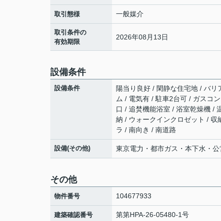
一般媒介
取引態様
取引条件の
2026年08月13日
有効期限
設備条件
設備条件
陽当り良好 / 閑静な住宅地 / バリア
ム / 電気有 / 駐車2台可 / ガス
口 / 追焚機能浴室 / 浴室乾燥機 /
納 / ウォークインクロゼット / 収
ラ / 南向き / 南道路
設備(その他)
東京電力・都市ガス・本下水・公
その他
104677933
物件番号
第第HPA-26-05480-1号
建築確認番号