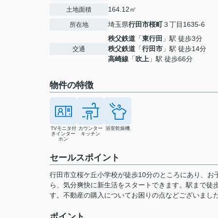
164.12㎡
土地面積
埼玉県
行田市
桜町
３丁目1635-6
所在地
秩父鉄道
「
東行田
」駅 徒歩3分
秩父鉄道
「
行田市
」駅 徒歩14分
交通
高崎線
「
吹上
」駅 徒歩66分
物件の特徴
TVモニタ付
カウンター
浴室乾燥機
きインター
キッチン
ホン
セールスポイント
行田市立桜ケ丘小学校が徒歩10分のところにあり、お
ら、気分爽快に新生活をスタートできます。駅まで徒
す。不動産の購入についてお困りの点などございまし
ポイント