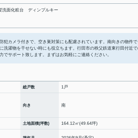
髪洗面化粧台
ディンプルキー
防犯カメラ付きで、空き巣対策にも配慮されています。南向きの物件で
に洗濯物を干せない時にも役立ちます。行田市の秩父鉄道東行田付近で
力でサポート致します。まずはお気軽にご連絡ください。
1戸
総戸数
南
向き
164.12㎡(49.64坪)
土地面積(坪数)
2026年9月(予定)
築年月