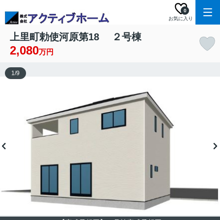
0
お気に入り
上里町勅使河原第18 ２号棟
2,080
万円
1
/
9