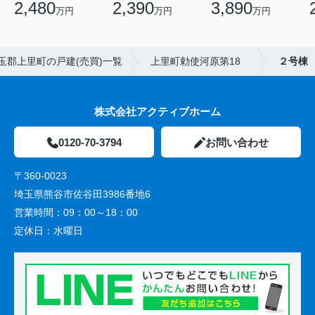
2,480
2,390
3,890
万円
万円
万円
玉郡上里町の戸建(売買)一覧
上里町勅使河原第18
２号棟
株式会社アクティブホーム
0120-70-3794
お問い合わせ
〒360-0023
埼玉県熊谷市佐谷田3986番地6
営業時間：
09：00～18：00
定休日：
水曜日