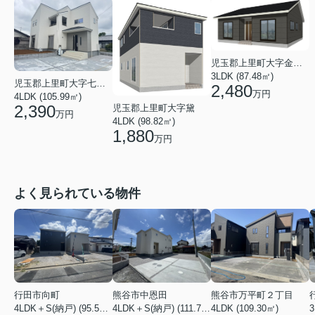
児玉郡上里町大字金久保
3LDK (87.48㎡)
児玉郡上里町大字七本木
2,480
万円
4LDK (105.99㎡)
2,390
児玉郡上里町大字黛
万円
4LDK (98.82㎡)
1,880
万円
よく見られている物件
行田市向町
熊谷市中恩田
熊谷市万平町２丁目
3
4LDK＋S(納戸) (95.58㎡)
4LDK＋S(納戸) (111.78㎡)
4LDK (109.30㎡)