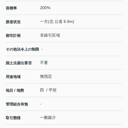
200%
容積率
一方(北 公道 6.8m)
接道状況
非線引区域
都市計画
-
その他法令上の制限
不要
国土法届出要否
無指定
用途地域
田 / 平坦
地目 / 地勢
-
管理組合有無
一般媒介
取引態様