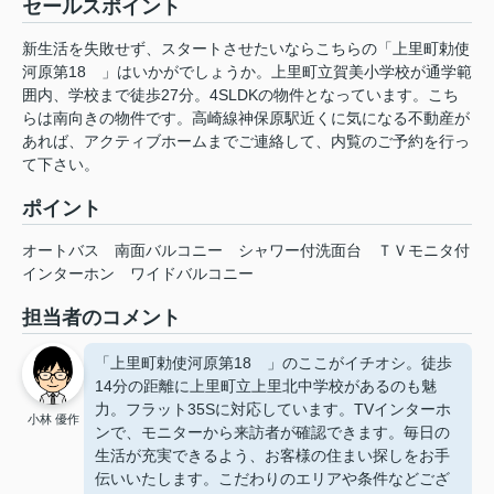
セールスポイント
新生活を失敗せず、スタートさせたいならこちらの「上里町勅使
河原第18 」はいかがでしょうか。上里町立賀美小学校が通学範
囲内、学校まで徒歩27分。4SLDKの物件となっています。こち
らは南向きの物件です。高崎線神保原駅近くに気になる不動産が
あれば、アクティブホームまでご連絡して、内覧のご予約を行っ
て下さい。
ポイント
オートバス
南面バルコニー
シャワー付洗面台
ＴＶモニタ付
インターホン
ワイドバルコニー
担当者のコメント
「上里町勅使河原第18 」のここがイチオシ。徒歩
14分の距離に上里町立上里北中学校があるのも魅
力。フラット35Sに対応しています。TVインターホ
小林 優作
ンで、モニターから来訪者が確認できます。毎日の
生活が充実できるよう、お客様の住まい探しをお手
伝いいたします。こだわりのエリアや条件などござ