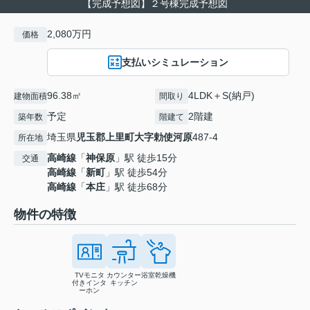
【完成予想図】２号棟完成予想図
2,080万円
価格
支払いシミュレーション
96.38㎡
4LDK＋S(納戸)
建物面積
間取り
予定
2階建
築年数
階建て
埼玉県
児玉郡上里町
大字勅使河原
487-4
所在地
高崎線
「
神保原
」駅 徒歩15分
交通
高崎線
「
新町
」駅 徒歩54分
高崎線
「
本庄
」駅 徒歩68分
物件の特徴
TVモニタ
カウンター
浴室乾燥機
付きインタ
キッチン
ーホン