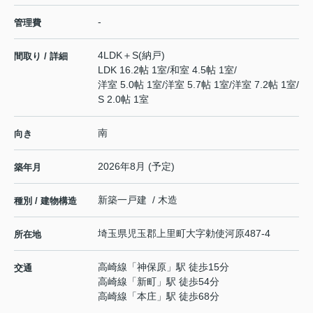
-
管理費
4LDK＋S(納戸)
間取り / 詳細
LDK 16.2帖 1室
/
和室 4.5帖 1室
/
洋室 5.0帖 1室
/
洋室 5.7帖 1室
/
洋室 7.2帖 1室
/
S 2.0帖 1室
南
向き
2026年8月 (予定)
築年月
新築一戸建 / 木造
種別 / 建物構造
埼玉県
児玉郡上里町
大字勅使河原
487-4
所在地
高崎線
「
神保原
」駅 徒歩15分
交通
高崎線
「
新町
」駅 徒歩54分
高崎線
「
本庄
」駅 徒歩68分