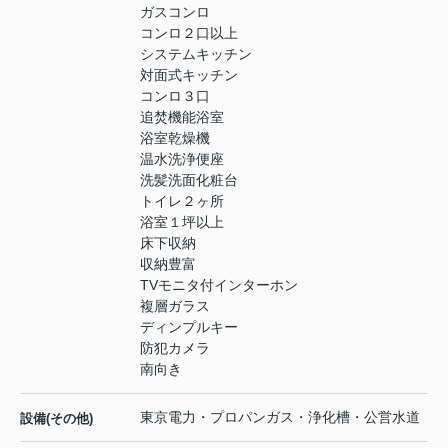
ガスコンロ
コンロ２口以上
システムキッチン
対面式キッチン
コンロ３口
追焚機能浴室
浴室乾燥機
温水洗浄便座
洗髪洗面化粧台
トイレ２ヶ所
浴室１坪以上
床下収納
収納豊富
TVモニタ付インターホン
複層ガラス
ディンプルキー
防犯カメラ
南向き
東京電力・プロパンガス・浄化槽・公営水道
設備(その他)