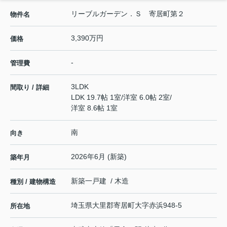
リーブルガーデン．Ｓ 寄居町第２
物件名
3,390万円
価格
-
管理費
3LDK
間取り / 詳細
LDK 19.7帖 1室
/
洋室 6.0帖 2室
/
洋室 8.6帖 1室
南
向き
2026年6月 (新築)
築年月
新築一戸建 / 木造
種別 / 建物構造
埼玉県
大里郡寄居町
大字赤浜
948-5
所在地