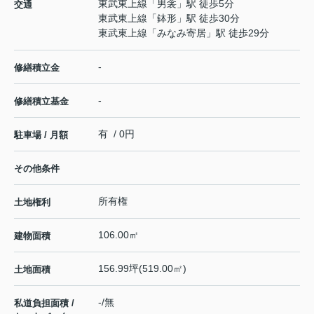
東武東上線
「
男衾
」駅 徒歩5分
交通
東武東上線
「
鉢形
」駅 徒歩30分
東武東上線
「
みなみ寄居
」駅 徒歩29分
-
修繕積立金
-
修繕積立基金
有 / 0円
駐車場 / 月額
その他条件
所有権
土地権利
106.00㎡
建物面積
156.99坪(519.00㎡)
土地面積
-/無
私道負担面積 /