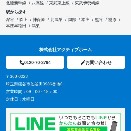
北陸新幹線
八高線
東武東上線
東武伊勢崎線
駅から探す
深谷
吹上
神保原
北鴻巣
岡部
本庄
熊谷
籠原
本庄早稲田
鴻巣
株式会社アクティブホーム
0120-70-3794
お問い合わせ
〒360-0023
埼玉県熊谷市佐谷田3986番地6
営業時間：
09：00～18：00
定休日：
水曜日