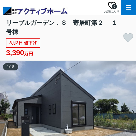
0
お気に入り
リーブルガーデン．Ｓ 寄居町第２ １
号棟
8月3日 値下げ
3,390
万円
1
/
18