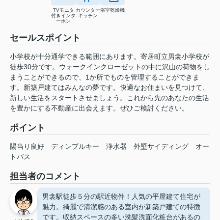
TVモニタ
カウンター
浴室乾燥機
付きインタ
キッチン
ーホン
セールスポイント
小学校が十分通学できる範囲にあります。寄居町立男衾小学校が
徒歩30分です。ウォークインクローゼットの中に沢山の荷物をし
まうことができるので、1か所でものを管理することができま
す。新築戸建てはみんなの夢です。快適なお住まいを見つけて、
新しい生活をスタートさせましょう。これから先のあなたの生活
を豊かにする不動産に出会えます。ぜひご検討ください。
ポイント
陽当り良好
ディンプルキー
浄水器
外壁サイディング
オー
トバス
担当者のコメント
男衾駅徒歩５分の駅近物件！人気の平屋建て住宅が
魅力。綺麗で清潔感のある室内が新築戸建ての特徴
です。収納スペースの多い洗髪洗面化粧台があるの