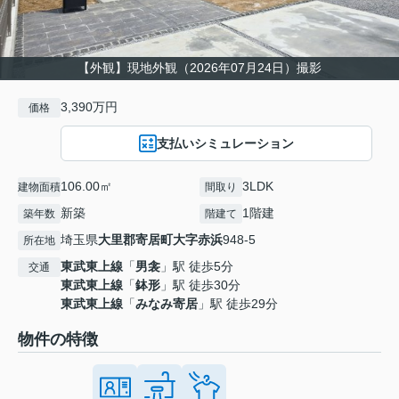
【外観】現地外観（2026年07月24日）撮影
3,390万円
価格
支払いシミュレーション
106.00㎡
3LDK
建物面積
間取り
新築
1階建
築年数
階建て
埼玉県
大里郡寄居町
大字赤浜
948-5
所在地
東武東上線
「
男衾
」駅 徒歩5分
交通
東武東上線
「
鉢形
」駅 徒歩30分
東武東上線
「
みなみ寄居
」駅 徒歩29分
物件の特徴