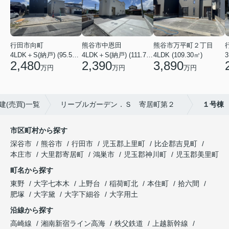
行田市向町
熊谷市中恩田
熊谷市万平町２丁目
3
4LDK＋S(納戸) (95.58㎡)
4LDK＋S(納戸) (111.78㎡)
4LDK (109.30㎡)
2,480
2,390
3,890
万円
万円
万円
建(売買)一覧
リーブルガーデン．Ｓ 寄居町第２
１号棟
市区町村から探す
深谷市
熊谷市
行田市
児玉郡上里町
比企郡吉見町
本庄市
大里郡寄居町
鴻巣市
児玉郡神川町
児玉郡美里町
町名から探す
東野
大字七本木
上野台
稲荷町北
本住町
拾六間
肥塚
大字黛
大字下細谷
大字用土
沿線から探す
高崎線
湘南新宿ライン高海
秩父鉄道
上越新幹線