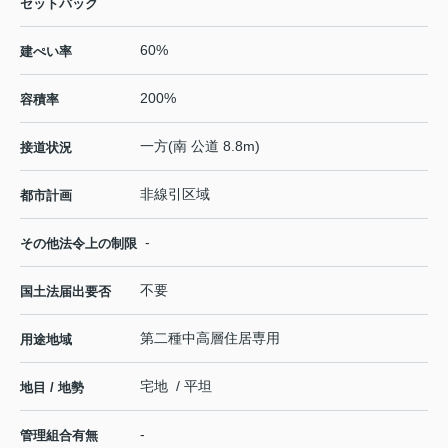
セットバック
60%
建ぺい率
200%
容積率
一方(南 公道 8.8m)
接道状況
非線引区域
都市計画
-
その他法令上の制限
不要
国土法届出要否
第二種中高層住居専用
用途地域
宅地 / 平坦
地目 / 地勢
-
管理組合有無