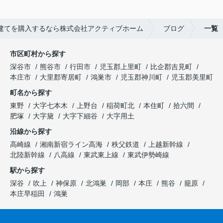
建てを購入するなら株式会社アクティブホーム
ブログ
一覧
市区町村から探す
深谷市
熊谷市
行田市
児玉郡上里町
比企郡吉見町
本庄市
大里郡寄居町
鴻巣市
児玉郡神川町
児玉郡美里町
町名から探す
東野
大字七本木
上野台
稲荷町北
本住町
拾六間
肥塚
大字黛
大字下細谷
大字用土
沿線から探す
高崎線
湘南新宿ライン高海
秩父鉄道
上越新幹線
北陸新幹線
八高線
東武東上線
東武伊勢崎線
駅から探す
深谷
吹上
神保原
北鴻巣
岡部
本庄
熊谷
籠原
本庄早稲田
鴻巣