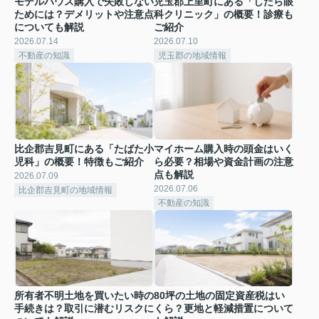
モデルハウス購入で失敗しない
児玉郡上里町にある「したら眼
ためには？デメリットや注意点
科クリニック」の概要！診療も
についても解説
ご紹介
2026.07.14
2026.07.10
不動産の知識
児玉郡の地域情報
比企郡吉見町にある「たばた小
マイホーム購入時の頭金はいく
児科」の概要！特徴もご紹介
ら必要？相場や資金計画の注意
点も解説
2026.07.09
2026.07.06
比企郡吉見町の地域情報
不動産の知識
所有者不明土地を買いたい時の
80坪の土地の固定資産税はい
手続きは？取引に潜むリスクに
くら？更地と軽減措置について