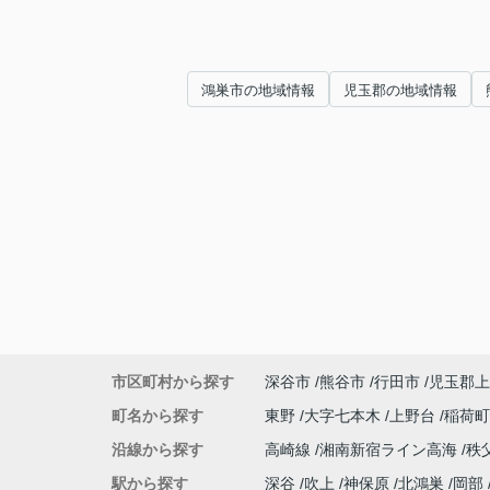
鴻巣市の地域情報
児玉郡の地域情報
市区町村から探す
深谷市
熊谷市
行田市
児玉郡上
町名から探す
東野
大字七本木
上野台
稲荷
沿線から探す
高崎線
湘南新宿ライン高海
秩
駅から探す
深谷
吹上
神保原
北鴻巣
岡部