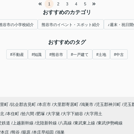
1
2
3
4
5
おすすめのカテゴリ
熊谷市の小学校紹介
熊谷市のイベント・スポット紹介
♪週末・祝日開
おすすめのタグ
#不動産
#知識
#熊谷市
#一戸建て
#土地
#中古
里町
比企郡吉見町
本庄市
大里郡寄居町
鴻巣市
児玉郡神川町
児玉
町北
本住町
拾六間
肥塚
大字黛
大字下細谷
大字用土
父鉄道
上越新幹線
北陸新幹線
八高線
東武東上線
東武伊勢崎線
本庄
熊谷
籠原
本庄早稲田
鴻巣