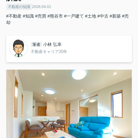
不動産の知識
2026.04.01
#不動産
#知識
#売買
#熊谷市
#一戸建て
#土地
#中古
#新築
#売
却
小林 弘幸
筆者
不動産キャリア20年