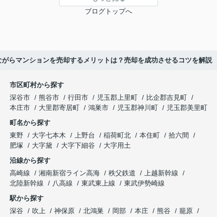
ブログトップへ
ながらマンションを売却するメリットは？売却を成功させるコツを解説
市区町村から探す
深谷市
熊谷市
行田市
児玉郡上里町
比企郡吉見町
本庄市
大里郡寄居町
鴻巣市
児玉郡神川町
児玉郡美里町
町名から探す
東野
大字七本木
上野台
稲荷町北
本住町
拾六間
肥塚
大字黛
大字下細谷
大字用土
沿線から探す
高崎線
湘南新宿ライン高海
秩父鉄道
上越新幹線
北陸新幹線
八高線
東武東上線
東武伊勢崎線
駅から探す
深谷
吹上
神保原
北鴻巣
岡部
本庄
熊谷
籠原