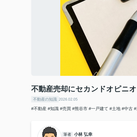
不動産売却にセカンドオピニオ
不動産の知識
2026.02.05
#不動産
#知識
#売買
#熊谷市
#一戸建て
#土地
#中古
小林 弘幸
筆者