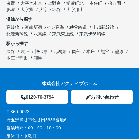
東野
大字七本木
上野台
稲荷町北
本住町
拾六間
肥塚
大字黛
大字下細谷
大字用土
沿線から探す
高崎線
湘南新宿ライン高海
秩父鉄道
上越新幹線
北陸新幹線
八高線
東武東上線
東武伊勢崎線
駅から探す
深谷
吹上
神保原
北鴻巣
岡部
本庄
熊谷
籠原
本庄早稲田
鴻巣
株式会社アクティブホーム
0120-70-3794
お問い合わせ
〒360-0023
埼玉県熊谷市佐谷田3986番地6
営業時間：
09：00～18：00
定休日：
水曜日