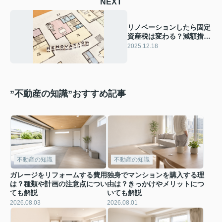
NEXT
リノベーションしたら固定
資産税は変わる？減額措置
に繋がる方法も解説
2025.12.18
”不動産の知識”おすすめ記事
不動産の知識
不動産の知識
ガレージをリフォームする費用
独身でマンションを購入する理
は？種類や計画の注意点につい
由は？きっかけやメリットにつ
ても解説
いても解説
2026.08.03
2026.08.01