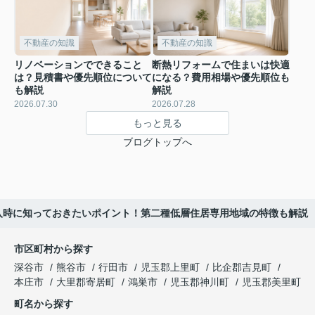
不動産の知識
不動産の知識
リノベーションでできること
断熱リフォームで住まいは快適
は？見積書や優先順位について
になる？費用相場や優先順位も
も解説
解説
2026.07.30
2026.07.28
もっと見る
ブログトップへ
入時に知っておきたいポイント！第二種低層住居専用地域の特徴も解説
市区町村から探す
深谷市
熊谷市
行田市
児玉郡上里町
比企郡吉見町
本庄市
大里郡寄居町
鴻巣市
児玉郡神川町
児玉郡美里町
町名から探す