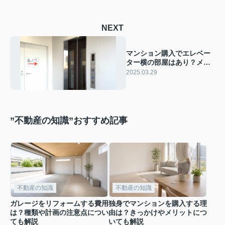
NEXT
マンション購入でエレベー
ター横の部屋はあり？メリ
ット・デメリットも解説
2025.03.29
”不動産の知識”おすすめ記事
不動産の知識
不動産の知識
ガレージをリフォームする費用
独身でマンションを購入する理
は？種類や計画の注意点につい
由は？きっかけやメリットにつ
ても解説
いても解説