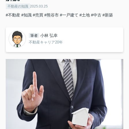
不動産の知識
2025.03.25
#不動産
#知識
#売買
#熊谷市
#一戸建て
#土地
#中古
#新築
小林 弘幸
筆者
不動産キャリア20年