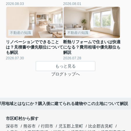
2026.08.03
2026.08.01
不動産の知識
不動産の知識
リノベーションでできること
断熱リフォームで住まいは快適
は？見積書や優先順位について
になる？費用相場や優先順位も
も解説
解説
2026.07.30
2026.07.28
もっと見る
ブログトップへ
専用地域とはなにか？購入後に建てられる建物やこの土地について解説
市区町村から探す
深谷市
熊谷市
行田市
児玉郡上里町
比企郡吉見町