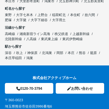
本庄市
大里郡寄居町
鴻巣市
児玉郡神川町
児玉郡美里町
町名から探す
東野
大字七本木
上野台
稲荷町北
本住町
拾六間
肥塚
大字黛
大字下細谷
大字用土
沿線から探す
高崎線
湘南新宿ライン高海
秩父鉄道
上越新幹線
北陸新幹線
八高線
東武東上線
東武伊勢崎線
駅から探す
深谷
吹上
神保原
北鴻巣
岡部
本庄
熊谷
籠原
本庄早稲田
鴻巣
株式会社アクティブホーム
0120-70-3794
お問い合わせ
〒360-0023
埼玉県熊谷市佐谷田3986番地6