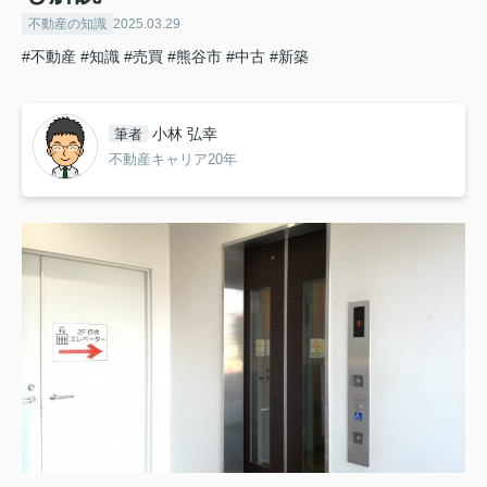
不動産の知識
2025.03.29
#不動産
#知識
#売買
#熊谷市
#中古
#新築
小林 弘幸
筆者
不動産キャリア20年