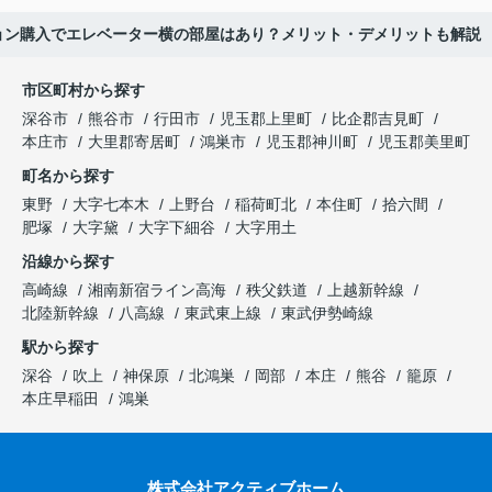
ョン購入でエレベーター横の部屋はあり？メリット・デメリットも解説
市区町村から探す
深谷市
熊谷市
行田市
児玉郡上里町
比企郡吉見町
本庄市
大里郡寄居町
鴻巣市
児玉郡神川町
児玉郡美里町
町名から探す
東野
大字七本木
上野台
稲荷町北
本住町
拾六間
肥塚
大字黛
大字下細谷
大字用土
沿線から探す
高崎線
湘南新宿ライン高海
秩父鉄道
上越新幹線
北陸新幹線
八高線
東武東上線
東武伊勢崎線
駅から探す
深谷
吹上
神保原
北鴻巣
岡部
本庄
熊谷
籠原
本庄早稲田
鴻巣
株式会社アクティブホーム