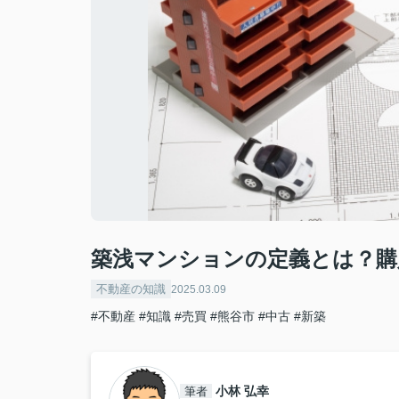
築浅マンションの定義とは？購
不動産の知識
2025.03.09
#不動産
#知識
#売買
#熊谷市
#中古
#新築
小林 弘幸
筆者