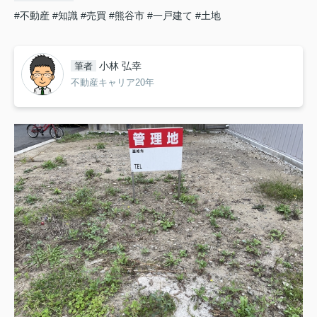
#不動産
#知識
#売買
#熊谷市
#一戸建て
#土地
小林 弘幸
筆者
不動産キャリア20年