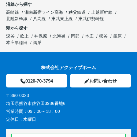
沿線から探す
高崎線
湘南新宿ライン高海
秩父鉄道
上越新幹線
北陸新幹線
八高線
東武東上線
東武伊勢崎線
駅から探す
深谷
吹上
神保原
北鴻巣
岡部
本庄
熊谷
籠原
本庄早稲田
鴻巣
株式会社アクティブホーム
0120-70-3794
お問い合わせ
〒360-0023
埼玉県熊谷市佐谷田3986番地6
営業時間：
09：00～18：00
定休日：
水曜日