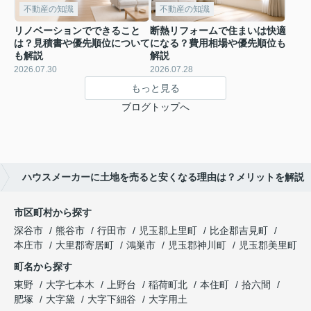
不動産の知識
不動産の知識
リノベーションでできること
断熱リフォームで住まいは快適
は？見積書や優先順位について
になる？費用相場や優先順位も
も解説
解説
2026.07.30
2026.07.28
もっと見る
ブログトップへ
ハウスメーカーに土地を売ると安くなる理由は？メリットを解説
市区町村から探す
深谷市
熊谷市
行田市
児玉郡上里町
比企郡吉見町
本庄市
大里郡寄居町
鴻巣市
児玉郡神川町
児玉郡美里町
町名から探す
東野
大字七本木
上野台
稲荷町北
本住町
拾六間
肥塚
大字黛
大字下細谷
大字用土