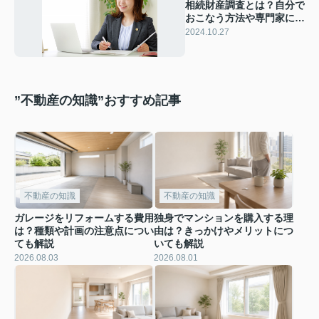
相続財産調査とは？自分で
おこなう方法や専門家に頼
むべき理由を解説
2024.10.27
”不動産の知識”おすすめ記事
不動産の知識
不動産の知識
ガレージをリフォームする費用
独身でマンションを購入する理
は？種類や計画の注意点につい
由は？きっかけやメリットにつ
ても解説
いても解説
2026.08.03
2026.08.01