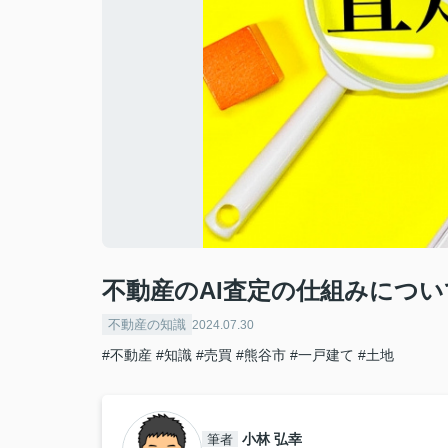
不動産のAI査定の仕組みにつ
不動産の知識
2024.07.30
#不動産
#知識
#売買
#熊谷市
#一戸建て
#土地
小林 弘幸
筆者