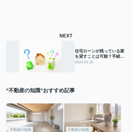
NEXT
住宅ローンが残っている家
を貸すことは可能？手続き
の方法や注意点を解説
2024.03.10
”不動産の知識”おすすめ記事
不動産の知識
不動産の知識