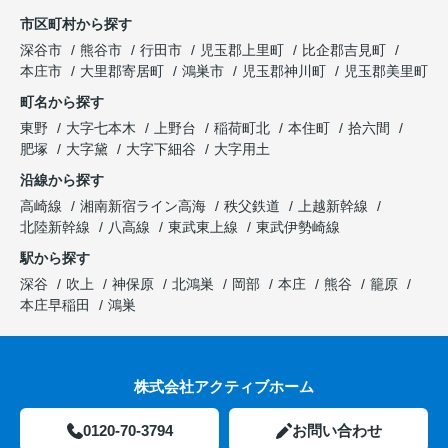
市区町村から探す
深谷市
熊谷市
行田市
児玉郡上里町
比企郡吉見町
本庄市
大里郡寄居町
鴻巣市
児玉郡神川町
児玉郡美里町
町名から探す
東野
大字七本木
上野台
稲荷町北
本住町
拾六間
肥塚
大字黛
大字下細谷
大字用土
沿線から探す
高崎線
湘南新宿ライン高海
秩父鉄道
上越新幹線
北陸新幹線
八高線
東武東上線
東武伊勢崎線
駅から探す
深谷
吹上
神保原
北鴻巣
岡部
本庄
熊谷
籠原
本庄早稲田
鴻巣
株式会社アクティブホーム
0120-70-3794
お問い合わせ