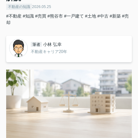
不動産の知識
2026.05.25
#不動産
#知識
#売買
#熊谷市
#一戸建て
#土地
#中古
#新築
#売
却
小林 弘幸
筆者
不動産キャリア20年