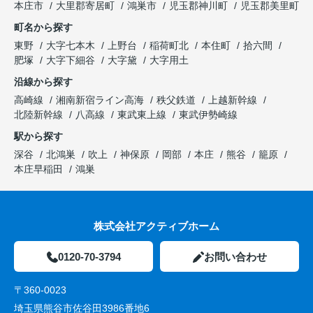
本庄市
大里郡寄居町
鴻巣市
児玉郡神川町
児玉郡美里町
町名から探す
東野
大字七本木
上野台
稲荷町北
本住町
拾六間
肥塚
大字下細谷
大字黛
大字用土
沿線から探す
高崎線
湘南新宿ライン高海
秩父鉄道
上越新幹線
北陸新幹線
八高線
東武東上線
東武伊勢崎線
駅から探す
深谷
北鴻巣
吹上
神保原
岡部
本庄
熊谷
籠原
本庄早稲田
鴻巣
株式会社アクティブホーム
0120-70-3794
お問い合わせ
〒360-0023
埼玉県熊谷市佐谷田3986番地6