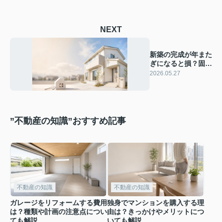
NEXT
新築の完成が年また
ぎになると損？固定
資産税の仕組みにつ
2026.05.27
いても解説
”不動産の知識”おすすめ記事
不動産の知識
不動産の知識
ガレージをリフォームする費用
独身でマンションを購入する理
は？種類や計画の注意点につい
由は？きっかけやメリットにつ
ても解説
いても解説