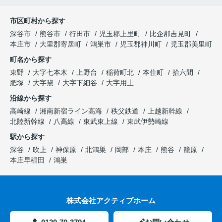
市区町村から探す
深谷市
熊谷市
行田市
児玉郡上里町
比企郡吉見町
本庄市
大里郡寄居町
鴻巣市
児玉郡神川町
児玉郡美里町
町名から探す
東野
大字七本木
上野台
稲荷町北
本住町
拾六間
肥塚
大字黛
大字下細谷
大字用土
沿線から探す
高崎線
湘南新宿ライン高海
秩父鉄道
上越新幹線
北陸新幹線
八高線
東武東上線
東武伊勢崎線
駅から探す
深谷
吹上
神保原
北鴻巣
岡部
本庄
熊谷
籠原
本庄早稲田
鴻巣
株式会社アクティブホーム