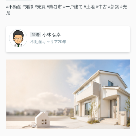
#不動産
#知識
#売買
#熊谷市
#一戸建て
#土地
#中古
#新築
#売
却
小林 弘幸
筆者
不動産キャリア20年