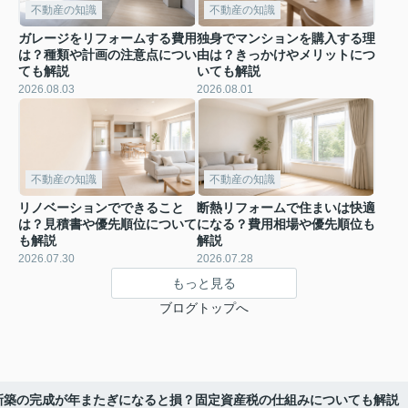
不動産の知識
不動産の知識
ガレージをリフォームする費用
独身でマンションを購入する理
は？種類や計画の注意点につい
由は？きっかけやメリットにつ
ても解説
いても解説
2026.08.03
2026.08.01
不動産の知識
不動産の知識
リノベーションでできること
断熱リフォームで住まいは快適
は？見積書や優先順位について
になる？費用相場や優先順位も
も解説
解説
2026.07.30
2026.07.28
もっと見る
ブログトップへ
新築の完成が年またぎになると損？固定資産税の仕組みについても解説