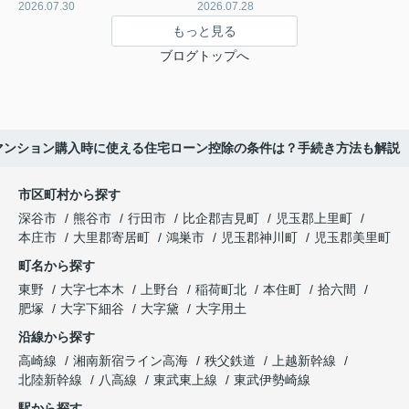
2026.07.30
2026.07.28
もっと見る
ブログトップへ
マンション購入時に使える住宅ローン控除の条件は？手続き方法も解説
市区町村から探す
深谷市
熊谷市
行田市
比企郡吉見町
児玉郡上里町
本庄市
大里郡寄居町
鴻巣市
児玉郡神川町
児玉郡美里町
町名から探す
東野
大字七本木
上野台
稲荷町北
本住町
拾六間
肥塚
大字下細谷
大字黛
大字用土
沿線から探す
高崎線
湘南新宿ライン高海
秩父鉄道
上越新幹線
北陸新幹線
八高線
東武東上線
東武伊勢崎線
駅から探す