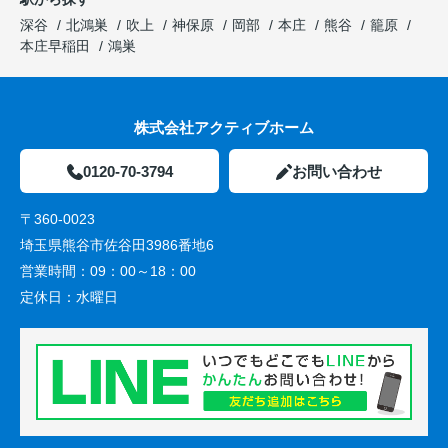
深谷
北鴻巣
吹上
神保原
岡部
本庄
熊谷
籠原
本庄早稲田
鴻巣
株式会社アクティブホーム
0120-70-3794
お問い合わせ
〒360-0023
埼玉県熊谷市佐谷田3986番地6
営業時間：
09：00～18：00
定休日：
水曜日