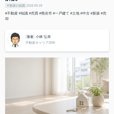
不動産の知識
2026.05.29
#不動産
#知識
#売買
#熊谷市
#一戸建て
#土地
#中古
#新築
#売
却
小林 弘幸
筆者
不動産キャリア20年