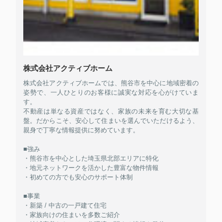
株式会社アクティブホーム
株式会社アクティブホームでは、熊谷市を中心に地域密着の
姿勢で、一人ひとりのお客様に誠実な対応を心がけていま
す。
不動産は単なる資産ではなく、家族の未来を育む大切な基
盤。だからこそ、安心して住まいを選んでいただけるよう、
親身で丁寧な情報提供に努めています。
■強み
・熊谷市を中心とした埼玉県北部エリアに特化
・地元ネットワークを活かした豊富な物件情報
・初めての方でも安心のサポート体制
■事業
・新築 / 中古の一戸建て住宅
・家族向けの住まいを多数ご紹介