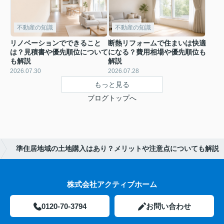
不動産の知識
不動産の知識
リノベーションでできること
断熱リフォームで住まいは快適
は？見積書や優先順位について
になる？費用相場や優先順位も
も解説
解説
2026.07.30
2026.07.28
もっと見る
ブログトップへ
準住居地域の土地購入はあり？メリットや注意点についても解説
株式会社アクティブホーム
0120-70-3794
お問い合わせ