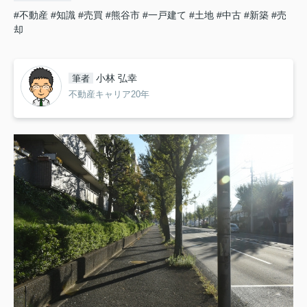
#不動産
#知識
#売買
#熊谷市
#一戸建て
#土地
#中古
#新築
#売
却
小林 弘幸
筆者
不動産キャリア20年