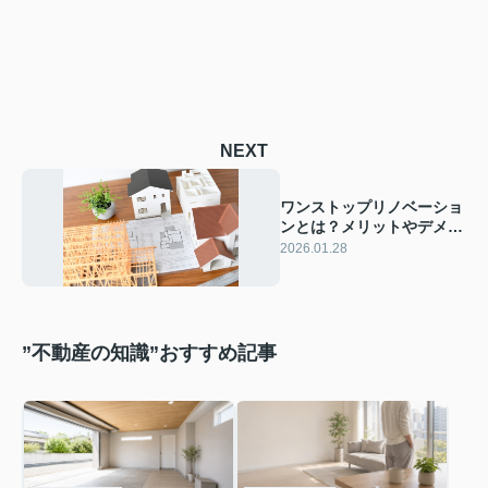
NEXT
ワンストップリノベーショ
ンとは？メリットやデメリ
ットについても解説
2026.01.28
”不動産の知識”おすすめ記事