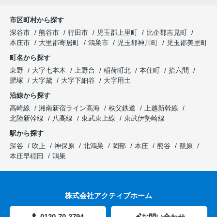
市区町村から探す
深谷市
熊谷市
行田市
児玉郡上里町
比企郡吉見町
本庄市
大里郡寄居町
鴻巣市
児玉郡神川町
児玉郡美里町
町名から探す
東野
大字七本木
上野台
稲荷町北
本住町
拾六間
肥塚
大字黛
大字下細谷
大字用土
沿線から探す
高崎線
湘南新宿ライン高海
秩父鉄道
上越新幹線
北陸新幹線
八高線
東武東上線
東武伊勢崎線
駅から探す
深谷
吹上
神保原
北鴻巣
岡部
本庄
熊谷
籠原
本庄早稲田
鴻巣
株式会社アクティブホーム
0120-70-3794
お問い合わせ