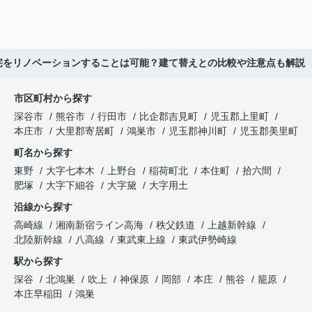
宅をリノベーションすることは可能？建て替えとの比較や注意点も解説
市区町村から探す
深谷市
熊谷市
行田市
比企郡吉見町
児玉郡上里町
本庄市
大里郡寄居町
鴻巣市
児玉郡神川町
児玉郡美里町
町名から探す
東野
大字七本木
上野台
稲荷町北
本住町
拾六間
肥塚
大字下細谷
大字黛
大字用土
沿線から探す
高崎線
湘南新宿ライン高海
秩父鉄道
上越新幹線
北陸新幹線
八高線
東武東上線
東武伊勢崎線
駅から探す
深谷
北鴻巣
吹上
神保原
岡部
本庄
熊谷
籠原
本庄早稲田
鴻巣