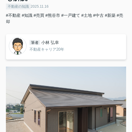
不動産の知識
2025.11.16
#不動産
#知識
#売買
#熊谷市
#一戸建て
#土地
#中古
#新築
#売
却
小林 弘幸
筆者
不動産キャリア20年