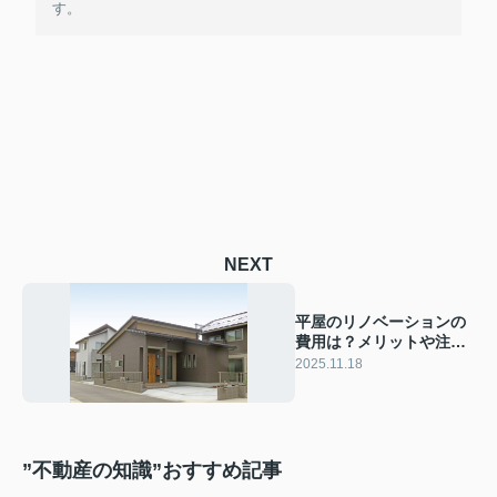
す。
NEXT
平屋のリノベーションの
費用は？メリットや注意
点についても解説
2025.11.18
”不動産の知識”おすすめ記事