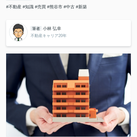
#不動産
#知識
#売買
#熊谷市
#中古
#新築
小林 弘幸
筆者
不動産キャリア20年