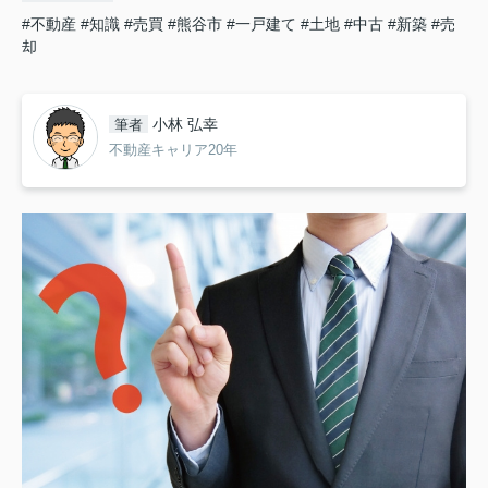
#不動産
#知識
#売買
#熊谷市
#一戸建て
#土地
#中古
#新築
#売
却
小林 弘幸
筆者
不動産キャリア20年