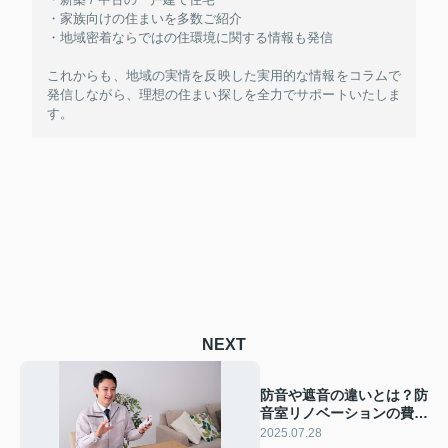
・家族向けの住まいを多数ご紹介
・地域密着ならではの住環境に関する情報も発信
これからも、地域の実情を反映した実用的な情報をコラムで
発信しながら、理想の住まい探しを全力でサポートいたしま
す。
NEXT
防音や遮音の違いとは？防
音室リノベーションの費用
やポイントも解説
2025.07.28