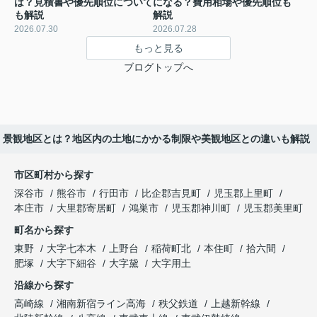
は？見積書や優先順位について
になる？費用相場や優先順位も
も解説
解説
2026.07.30
2026.07.28
もっと見る
ブログトップへ
景観地区とは？地区内の土地にかかる制限や美観地区との違いも解説
市区町村から探す
深谷市
熊谷市
行田市
比企郡吉見町
児玉郡上里町
本庄市
大里郡寄居町
鴻巣市
児玉郡神川町
児玉郡美里町
町名から探す
東野
大字七本木
上野台
稲荷町北
本住町
拾六間
肥塚
大字下細谷
大字黛
大字用土
沿線から探す
高崎線
湘南新宿ライン高海
秩父鉄道
上越新幹線