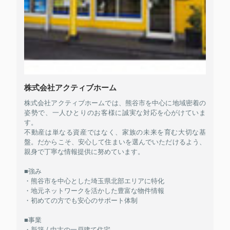
株式会社アクティブホーム
株式会社アクティブホームでは、熊谷市を中心に地域密着の
姿勢で、一人ひとりのお客様に誠実な対応を心がけていま
す。
不動産は単なる資産ではなく、家族の未来を育む大切な基
盤。だからこそ、安心して住まいを選んでいただけるよう、
親身で丁寧な情報提供に努めています。
■強み
・熊谷市を中心とした埼玉県北部エリアに特化
・地元ネットワークを活かした豊富な物件情報
・初めての方でも安心のサポート体制
■事業
・新築 / 中古の一戸建て住宅