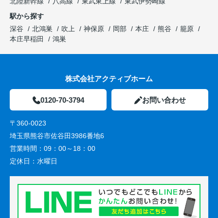
北陸新幹線
八高線
東武東上線
東武伊勢崎線
駅から探す
深谷
北鴻巣
吹上
神保原
岡部
本庄
熊谷
籠原
本庄早稲田
鴻巣
株式会社アクティブホーム
0120-70-3794
お問い合わせ
〒360-0023
埼玉県熊谷市佐谷田3986番地6
営業時間：
09：00～18：00
定休日：
水曜日