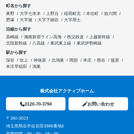
町名から探す
東野
大字七本木
上野台
稲荷町北
本住町
拾六間
肥塚
大字黛
大字下細谷
大字用土
沿線から探す
高崎線
湘南新宿ライン高海
秩父鉄道
上越新幹線
北陸新幹線
八高線
東武東上線
東武伊勢崎線
駅から探す
深谷
吹上
神保原
北鴻巣
岡部
本庄
熊谷
籠原
本庄早稲田
鴻巣
株式会社アクティブホーム
0120-70-3794
お問い合わせ
〒360-0023
埼玉県熊谷市佐谷田3986番地6
営業時間：
09：00～18：00