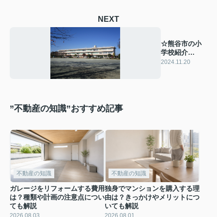
NEXT
☆熊谷市の小
学校紹介
☆【熊谷市立
2024.11.20
吉見小学校】
”不動産の知識”おすすめ記事
不動産の知識
不動産の知識
ガレージをリフォームする費用
独身でマンションを購入する理
は？種類や計画の注意点につい
由は？きっかけやメリットにつ
ても解説
いても解説
2026.08.03
2026.08.01