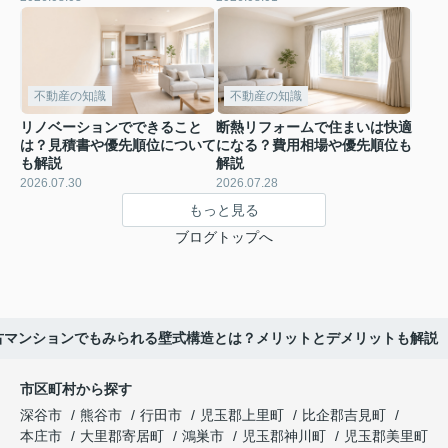
不動産の知識
不動産の知識
リノベーションでできること
断熱リフォームで住まいは快適
は？見積書や優先順位について
になる？費用相場や優先順位も
も解説
解説
2026.07.30
2026.07.28
もっと見る
ブログトップへ
古マンションでもみられる壁式構造とは？メリットとデメリットも解説
市区町村から探す
深谷市
熊谷市
行田市
児玉郡上里町
比企郡吉見町
本庄市
大里郡寄居町
鴻巣市
児玉郡神川町
児玉郡美里町