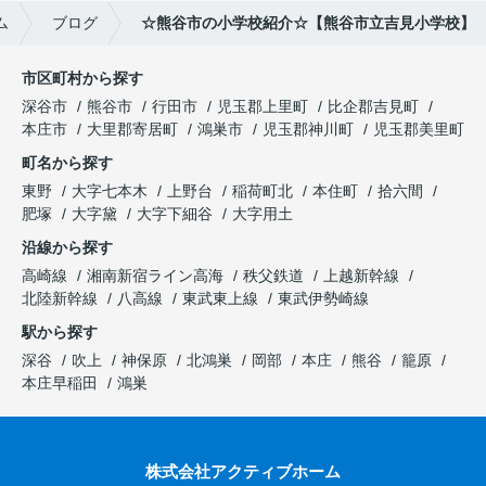
ム
ブログ
☆熊谷市の小学校紹介☆【熊谷市立吉見小学校】
市区町村から探す
深谷市
熊谷市
行田市
児玉郡上里町
比企郡吉見町
本庄市
大里郡寄居町
鴻巣市
児玉郡神川町
児玉郡美里町
町名から探す
東野
大字七本木
上野台
稲荷町北
本住町
拾六間
肥塚
大字黛
大字下細谷
大字用土
沿線から探す
高崎線
湘南新宿ライン高海
秩父鉄道
上越新幹線
北陸新幹線
八高線
東武東上線
東武伊勢崎線
駅から探す
深谷
吹上
神保原
北鴻巣
岡部
本庄
熊谷
籠原
本庄早稲田
鴻巣
株式会社アクティブホーム