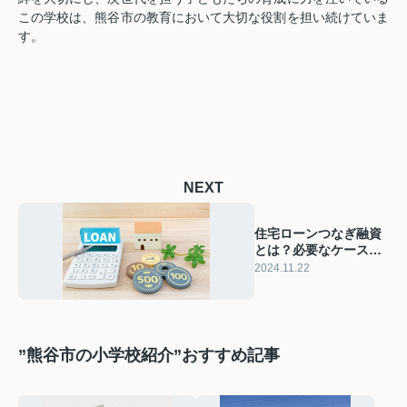
この学校は、熊谷市の教育において大切な役割を担い続けていま
す。
NEXT
住宅ローンつなぎ融資
とは？必要なケースと
注意点を解説
2024.11.22
”熊谷市の小学校紹介”おすすめ記事