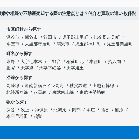
離婚や相続で不動産売却する際の注意点とは？仲介と買取の違いも解説
市区町村から探す
深谷市
熊谷市
行田市
児玉郡上里町
比企郡吉見町
本庄市
大里郡寄居町
鴻巣市
児玉郡神川町
児玉郡美里町
町名から探す
東野
大字七本木
上野台
稲荷町北
本住町
拾六間
肥塚
大字黛
大字下細谷
大字用土
沿線から探す
高崎線
湘南新宿ライン高海
秩父鉄道
上越新幹線
北陸新幹線
八高線
東武東上線
東武伊勢崎線
駅から探す
深谷
吹上
神保原
北鴻巣
岡部
本庄
熊谷
籠原
本庄早稲田
鴻巣