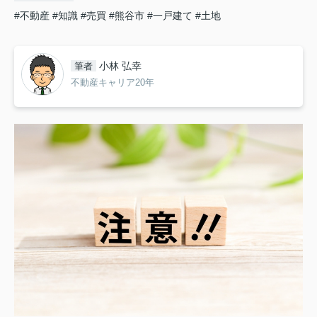
#不動産
#知識
#売買
#熊谷市
#一戸建て
#土地
小林 弘幸
筆者
不動産キャリア20年