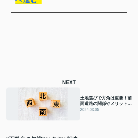
NEXT
土地選びで方角は重要！前
面道路の関係やメリットと
デメリットを解説
2024.03.05