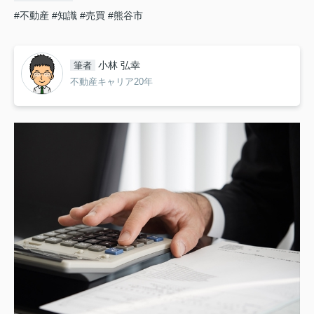
#不動産
#知識
#売買
#熊谷市
小林 弘幸
筆者
不動産キャリア20年