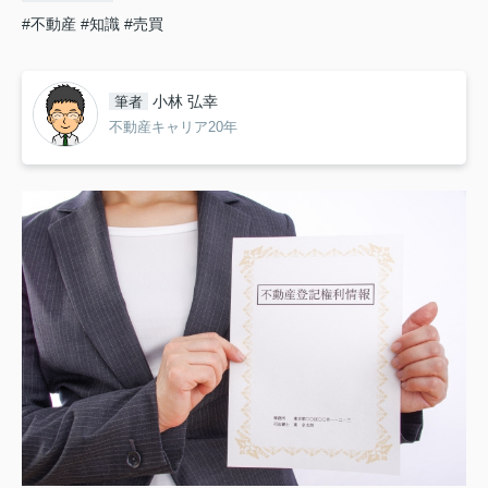
#不動産
#知識
#売買
小林 弘幸
筆者
不動産キャリア20年