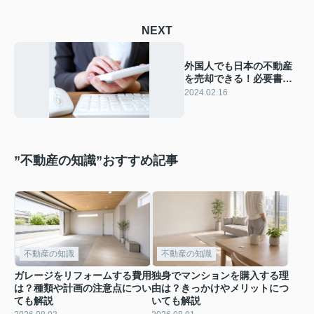
NEXT
外国人でも日本の不動産
を売却できる！必要書類
やかかる税金を解説
2024.02.16
”不動産の知識”おすすめ記事
不動産の知識
不動産の知識
ガレージをリフォームする費用
独身でマンションを購入する理
は？種類や計画の注意点につい
由は？きっかけやメリットにつ
ても解説
いても解説