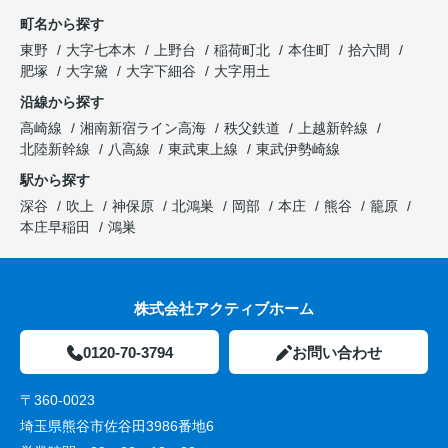
町名から探す
東野
大字七本木
上野台
稲荷町北
本住町
拾六間
肥塚
大字黛
大字下細谷
大字用土
沿線から探す
高崎線
湘南新宿ライン高海
秩父鉄道
上越新幹線
北陸新幹線
八高線
東武東上線
東武伊勢崎線
駅から探す
深谷
吹上
神保原
北鴻巣
岡部
本庄
熊谷
籠原
本庄早稲田
鴻巣
株式会社アクティブホーム
0120-70-3794
お問い合わせ
〒360-0023
埼玉県熊谷市佐谷田3986番地6