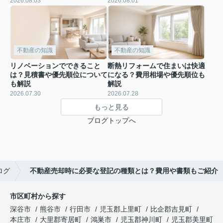
2026.08.03
2026.08.01
不動産の知識
不動産の知識
リノベーションでできること
断熱リフォームで住まいは快適
は？見積書や優先順位について
になる？費用相場や優先順位も
も解説
解説
2026.07.30
2026.07.28
もっと見る
ブログトップへ
ログ
不動産売却時に必要な登記の種類とは？費用や書類もご紹介
市区町村から探す
深谷市
熊谷市
行田市
児玉郡上里町
比企郡吉見町
本庄市
大里郡寄居町
鴻巣市
児玉郡神川町
児玉郡美里町