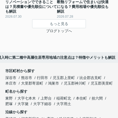
リノベーションでできること
断熱リフォームで住まいは快適
は？見積書や優先順位について
になる？費用相場や優先順位も
も解説
解説
2026.07.30
2026.07.28
もっと見る
ブログトップへ
購入時に第二種中高層住居専用地域の注意点は？特徴やメリットも解説
市区町村から探す
深谷市
熊谷市
行田市
児玉郡上里町
比企郡吉見町
本庄市
大里郡寄居町
鴻巣市
児玉郡神川町
児玉郡美里町
町名から探す
東野
大字七本木
上野台
稲荷町北
本住町
拾六間
肥塚
大字黛
大字下細谷
大字用土
沿線から探す