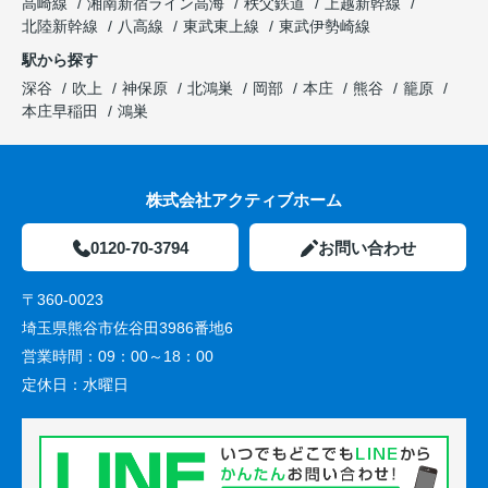
高崎線
湘南新宿ライン高海
秩父鉄道
上越新幹線
北陸新幹線
八高線
東武東上線
東武伊勢崎線
駅から探す
深谷
吹上
神保原
北鴻巣
岡部
本庄
熊谷
籠原
本庄早稲田
鴻巣
株式会社アクティブホーム
0120-70-3794
お問い合わせ
〒360-0023
埼玉県熊谷市佐谷田3986番地6
営業時間：
09：00～18：00
定休日：
水曜日