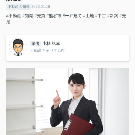
不動産の知識
2026.01.16
#不動産
#知識
#売買
#熊谷市
#一戸建て
#土地
#中古
#新築
#売
却
小林 弘幸
筆者
不動産キャリア20年