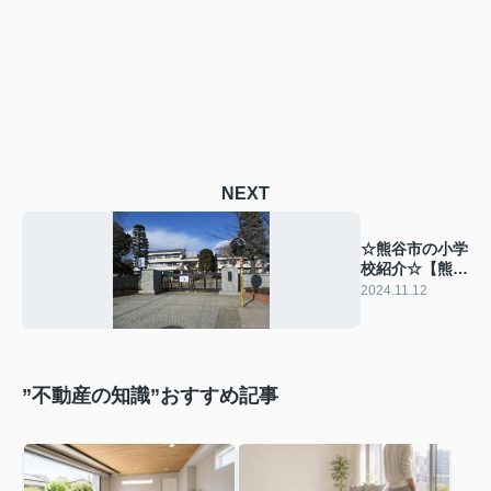
NEXT
☆熊谷市の小学
校紹介☆【熊谷
市立江南南小学
2024.11.12
校】
”不動産の知識”おすすめ記事