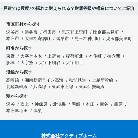
一戸建ては震度7の揺れに耐えられる？耐震等級や構造についてご紹介
市区町村から探す
深谷市
熊谷市
行田市
児玉郡上里町
比企郡吉見町
本庄市
大里郡寄居町
鴻巣市
児玉郡神川町
児玉郡美里町
町名から探す
東野
大字七本木
上野台
稲荷町北
本住町
拾六間
肥塚
大字黛
大字下細谷
大字用土
沿線から探す
高崎線
湘南新宿ライン高海
秩父鉄道
上越新幹線
北陸新幹線
八高線
東武東上線
東武伊勢崎線
駅から探す
深谷
吹上
神保原
北鴻巣
岡部
本庄
熊谷
籠原
本庄早稲田
鴻巣
株式会社アクティブホーム