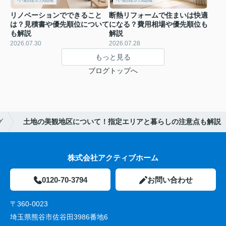
リノベーションでできること
断熱リフォームで住まいは快適
は？見積書や優先順位について
になる？費用相場や優先順位も
も解説
解説
2026.07.30
2026.07.28
もっと見る
ブログトップへ
グ
土地の美観地区について！指定エリアと暮らしの注意点も解説
株式会社アクティブホーム
0120-70-3794
お問い合わせ
〒360-0023
埼玉県熊谷市佐谷田3986番地6