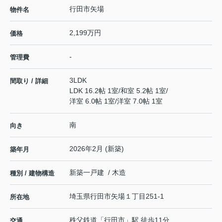
行田市矢場
物件名
2,199万円
価格
-
管理費
3LDK
間取り / 詳細
LDK 16.2帖 1室
/
和室 5.2帖 1室
/
洋室 6.0帖 1室
/
洋室 7.0帖 1室
南
向き
2026年2月 (新築)
築年月
新築一戸建 / 木造
種別 / 建物構造
埼玉県
行田市
矢場
１丁目251-1
所在地
秩父鉄道
「
行田市
」駅 徒歩11分
交通