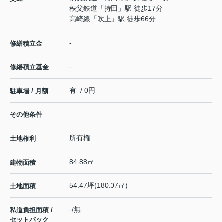
秩父鉄道
「
持田
」駅 徒歩17分
高崎線
「
吹上
」駅 徒歩66分
-
修繕積立金
-
修繕積立基金
有 / 0円
駐車場 / 月額
その他条件
所有権
土地権利
84.88㎡
建物面積
54.47坪(180.07㎡)
土地面積
-/無
私道負担面積 /
セットバック