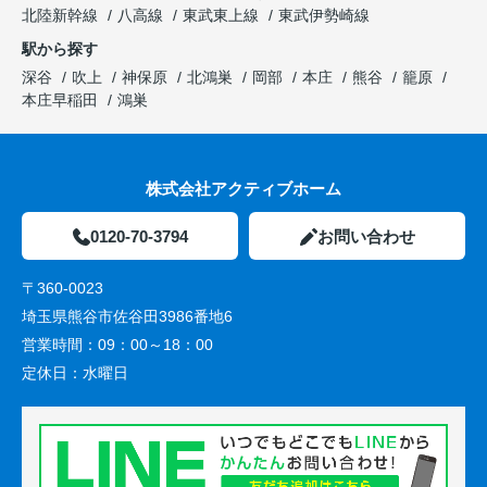
北陸新幹線
八高線
東武東上線
東武伊勢崎線
駅から探す
深谷
吹上
神保原
北鴻巣
岡部
本庄
熊谷
籠原
本庄早稲田
鴻巣
株式会社アクティブホーム
0120-70-3794
お問い合わせ
〒360-0023
埼玉県熊谷市佐谷田3986番地6
営業時間：
09：00～18：00
定休日：
水曜日