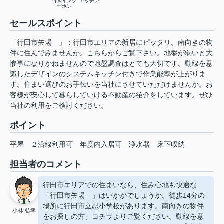
付きインタ
キッチン
ーホン
セールスポイント
「行田市矢場 」：行田市エリアの新居にピッタリ。南向きの物
件に住んでみませんか。こちらからご覧下さい。地盤が弱いと大
惨事になりかねませんので地盤調査はとても大切です。動線を意
識したデザインのシステムキッチン付きで作業能率が上がりま
す。住まい選びのお手伝いを当社にさせていただけませんか。お
客様が安心して暮らしていける不動産の紹介をしています。ぜひ
当社の利用をご検討ください。
ポイント
平屋
２沿線利用可
年度内入居可
浄水器
床下収納
担当者のコメント
行田市エリアでの住まいなら、住み心地も快適な
「行田市矢場 」はいかがでしょうか。徒歩14分の
場所に行田市立忍小学校があります。南向きの物件
小林 弘幸
をお探しの方、コチラよりご覧ください。動線を意