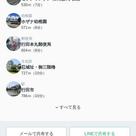
530ｍ（7分）
幼稚園
ホザナ幼稚園
571ｍ（8分）
郵便局
行田本丸郵便局
604ｍ（8分）
文化財
忍城址・御三階櫓
727ｍ（10分）
駅
行田市
786ｍ（10分）
すべて見る
メールで共有する
LINEで共有する