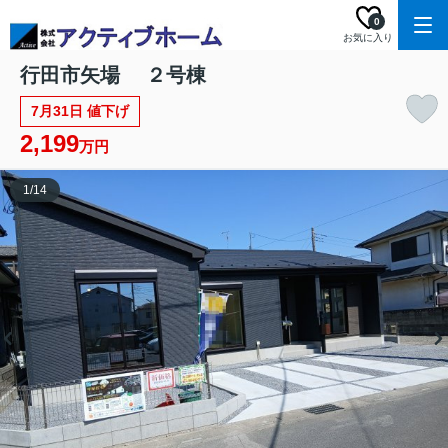
0
お気に入り
行田市矢場 ２号棟
7月31日 値下げ
2,199
万円
1
/
14