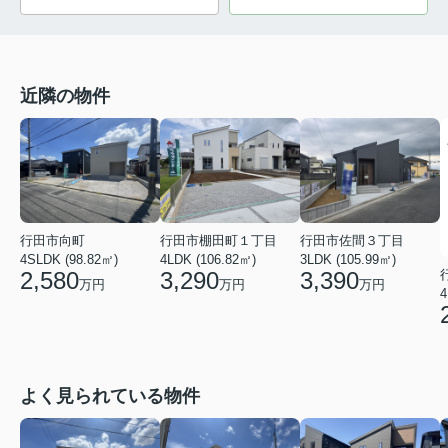
近隣の物件
行田市棚田町１丁目
行田市佐間３丁目
行田市向町
4LDK (106.82㎡)
3LDK (105.99㎡)
4SLDK (98.82㎡)
3,290
3,390
2,580
万円
万円
万円
4
よく見られている物件