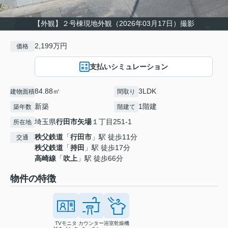
【外観】２号棟現地外観（2026年03月17日）撮影
2,199万円
価格
支払いシミュレーション
84.88㎡
3LDK
建物面積
間取り
新築
1階建
築年数
階建て
埼玉県
行田市
矢場
１丁目251-1
所在地
秩父鉄道
「
行田市
」駅 徒歩11分
交通
秩父鉄道
「
持田
」駅 徒歩17分
高崎線
「
吹上
」駅 徒歩66分
物件の特徴
TVモニタ
カウンター
浴室乾燥機