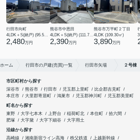
行田市向町
熊谷市中恩田
熊谷市万平町２丁目
3
4LDK＋S(納戸) (95.58㎡)
4LDK＋S(納戸) (111.78㎡)
4LDK (109.30㎡)
2,480
2,390
3,890
万円
万円
万円
ホーム
行田市の戸建(売買)一覧
行田市矢場
２号棟
市区町村から探す
深谷市
熊谷市
行田市
児玉郡上里町
比企郡吉見町
本庄市
大里郡寄居町
鴻巣市
児玉郡神川町
児玉郡美里町
町名から探す
東野
大字七本木
上野台
稲荷町北
本住町
拾六間
肥塚
大字黛
大字下細谷
大字用土
沿線から探す
高崎線
湘南新宿ライン高海
秩父鉄道
上越新幹線