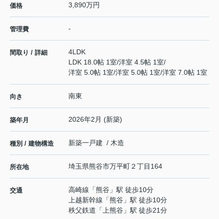
3,890万円
価格
-
管理費
4LDK
間取り / 詳細
LDK 18.0帖 1室
/
洋室 4.5帖 1室
/
洋室 5.0帖 1室
/
洋室 5.0帖 1室
/
洋室 7.0帖 1室
南東
向き
2026年2月 (新築)
築年月
新築一戸建 / 木造
種別 / 建物構造
埼玉県
熊谷市
万平町
２丁目164
所在地
高崎線
「
熊谷
」駅 徒歩10分
交通
上越新幹線
「
熊谷
」駅 徒歩10分
秩父鉄道
「
上熊谷
」駅 徒歩21分