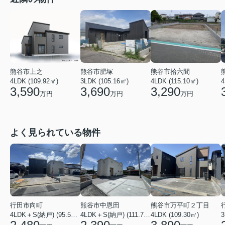
熊谷市上之
熊谷市肥塚
熊谷市拾六間
4LDK (109.92㎡)
3LDK (105.16㎡)
4LDK (115.10㎡)
4
3,590
3,690
3,290
万円
万円
万円
よく見られている物件
行田市向町
熊谷市中恩田
熊谷市万平町２丁目
3
4LDK＋S(納戸) (95.58㎡)
4LDK＋S(納戸) (111.78㎡)
4LDK (109.30㎡)