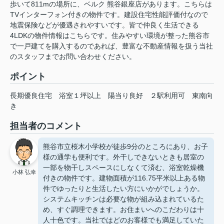
歩いて811mの場所に、ベルク 熊谷銀座店があります。こちらは
TVインターフォン付きの物件です。建設住宅性能評価付なので
地震保険などが優遇されやすいです。皆で仲良く生活できる
4LDKの物件情報はこちらです。住みやすい環境が整った熊谷市
で一戸建てを購入するのであれば、豊富な不動産情報を扱う当社
のスタッフまでお問い合わせください。
ポイント
長期優良住宅
浴室１坪以上
陽当り良好
２駅利用可
東南向
き
担当者のコメント
熊谷市立桜木小学校が徒歩9分のところにあり、お子
様の通学も便利です。外干しできないときも居室の
一部を物干しスペースにしなくて済む、浴室乾燥機
小林 弘幸
付きの物件です。建物面積が116.75平米以上ある物
件でゆったりと生活したい方にいかがでしょうか。
システムキッチンは必要な物が組み込まれているた
め、すぐ調理できます。お住まいへのこだわりは十
人十色です。当社ではどのお客様でも満足していた