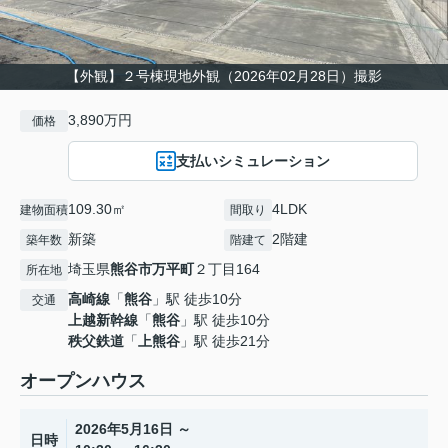
【外観】２号棟現地外観（2026年02月28日）撮影
3,890万円
価格
支払いシミュレーション
109.30㎡
4LDK
建物面積
間取り
新築
2階建
築年数
階建て
埼玉県
熊谷市
万平町
２丁目164
所在地
高崎線
「
熊谷
」駅 徒歩10分
交通
上越新幹線
「
熊谷
」駅 徒歩10分
秩父鉄道
「
上熊谷
」駅 徒歩21分
オープンハウス
2026年5月16日 ～
日時