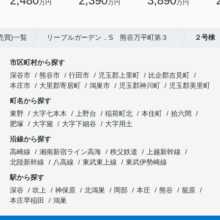
2,480
2,390
3,890
万円
万円
万円
売買)一覧
リーブルガーデン．S 熊谷万平町第３
２号棟
市区町村から探す
深谷市
熊谷市
行田市
児玉郡上里町
比企郡吉見町
本庄市
大里郡寄居町
鴻巣市
児玉郡神川町
児玉郡美里町
町名から探す
東野
大字七本木
上野台
稲荷町北
本住町
拾六間
肥塚
大字黛
大字下細谷
大字用土
沿線から探す
高崎線
湘南新宿ライン高海
秩父鉄道
上越新幹線
北陸新幹線
八高線
東武東上線
東武伊勢崎線
駅から探す
深谷
吹上
神保原
北鴻巣
岡部
本庄
熊谷
籠原
本庄早稲田
鴻巣