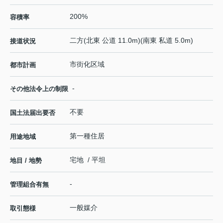
200%
容積率
二方(北東 公道 11.0m)(南東 私道 5.0m)
接道状況
市街化区域
都市計画
-
その他法令上の制限
不要
国土法届出要否
第一種住居
用途地域
宅地 / 平坦
地目 / 地勢
-
管理組合有無
一般媒介
取引態様