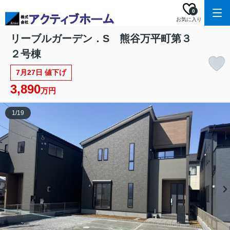
0
お気に入り
リーブルガーデン．S 熊谷万平町第３
２号棟
7月27日 値下げ
3,890
万円
1
/
19