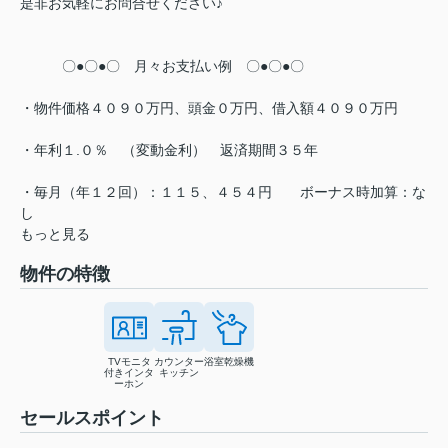
是非お気軽にお問合せください♪
〇●〇●〇 月々お支払い例 〇●〇●〇
・物件価格４０９０万円、頭金０万円、借入額４０９０万円
・年利１.０％ （変動金利） 返済期間３５年
・毎月（年１２回）：１１５、４５４円 ボーナス時加算：な
し
もっと見る
物件の特徴
TVモニタ
カウンター
浴室乾燥機
付きインタ
キッチン
ーホン
セールスポイント