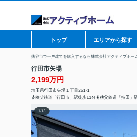
トップ
エリアから探す
熊谷市で一戸建てを購入するなら株式会社アクティブホー
行田市矢場
2,199万円
埼玉県
行田市
矢場
１丁目251-1
秩父鉄道「行田市」駅徒歩11分
秩父鉄道「持田」駅
1
/
13