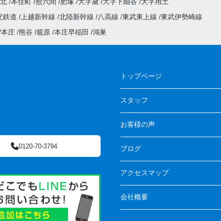
町北
本住町
拾六間
肥塚
大字黛
大字下細谷
大字用土
父鉄道
上越新幹線
北陸新幹線
八高線
東武東上線
東武伊勢崎線
本庄
熊谷
籠原
本庄早稲田
鴻巣
トップページ
スタッフ
お客様の声
0120-70-3794
ブログ
アクセスマップ
会社概要