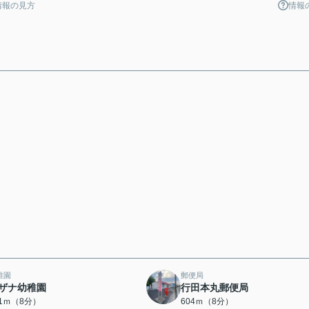
情報の見方
情報
稚園
郵便局
ザナ幼稚園
行田本丸郵便局
71ｍ（8分）
604ｍ（8分）