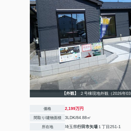
【外観】
２号棟現地外観（2026年0
2,199万円
価格
3LDK/84.88㎡
間取り/建物面積
埼玉県
行田市
矢場
１丁目251-1
所在地