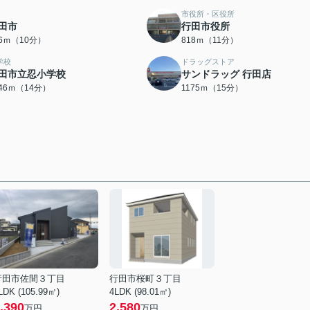
市役所・区役所
田市
行田市役所
86ｍ（10分）
818ｍ（11分）
学校
ドラッグストア
田市立忍小学校
サンドラッグ 行田店
046ｍ（14分）
1175ｍ（15分）
行田市佐間３丁目
行田市桜町３丁目
LDK (105.99㎡)
4LDK (98.01㎡)
,390
2,580
万円
万円