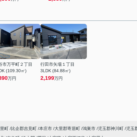
谷市万平町２丁目
行田市矢場１丁目
DK (109.30㎡)
3LDK (84.88㎡)
890
2,199
万円
万円
里町
比企郡吉見町
本庄市
大里郡寄居町
鴻巣市
児玉郡神川町
児玉