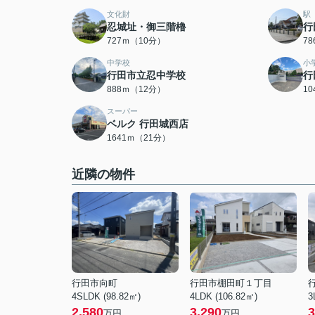
文化財
駅
忍城址・御三階櫓
行
727ｍ（10分）
7
中学校
小
行田市立忍中学校
行
888ｍ（12分）
1
スーパー
ベルク 行田城西店
1641ｍ（21分）
近隣の物件
行田市向町
行田市棚田町１丁目
4SLDK (98.82㎡)
4LDK (106.82㎡)
3
2,580
3,290
3
万円
万円