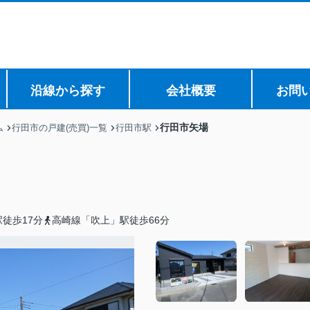
沿線から探す
会社概要
お問
行田市矢場
ム
行田市の戸建(売買)一覧
行田市駅
徒歩17分
高崎線「吹上」駅徒歩66分