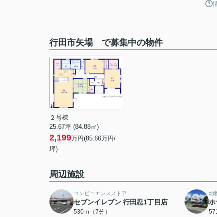
行田市矢場 で募集中の物件
２号棟
25.67坪 (84.88㎡)
2,199
万円(85.66万円/
坪)
周辺施設
コンビニエンスストア
幼
セブンイレブン 行田忍1丁目店
ホ
530ｍ（7分）
5