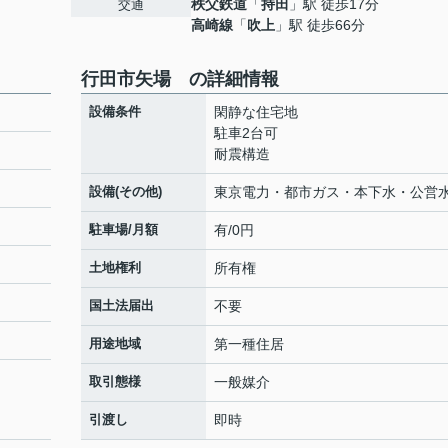
秩父鉄道
「
持田
」駅 徒歩17分
交通
高崎線
「
吹上
」駅 徒歩66分
行田市矢場 の詳細情報
設備条件
閑静な住宅地
駐車2台可
耐震構造
設備(その他)
東京電力・都市ガス・本下水・公営
駐車場/月額
有/0円
土地権利
所有権
国土法届出
不要
用途地域
第一種住居
取引態様
一般媒介
引渡し
即時