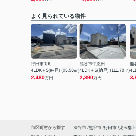
よく見られている物件
行田市向町
熊谷市中恩田
熊
4LDK＋S(納戸) (95.58㎡)
4LDK＋S(納戸) (111.78㎡)
4L
2,480
2,390
3,
万円
万円
市区町村から探す
深谷市
熊谷市
行田市
児玉郡上