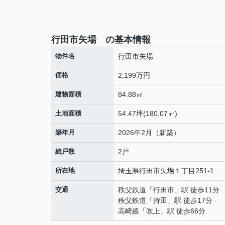
行田市矢場 の基本情報
物件名
行田市矢場
価格
2,199万円
建物面積
84.88㎡
土地面積
54.47坪(180.07㎡)
築年月
2026年2月（新築）
総戸数
2戸
所在地
埼玉県
行田市
矢場
１丁目251-1
交通
秩父鉄道
「
行田市
」駅 徒歩11分
秩父鉄道
「
持田
」駅 徒歩17分
高崎線
「
吹上
」駅 徒歩66分