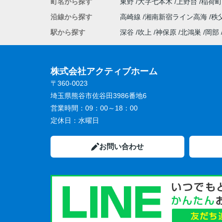
町名から探す
東野
大字七本木
上野台
稲荷
沿線から探す
高崎線
湘南新宿ライン高海
秩
駅から探す
深谷
吹上
神保原
北鴻巣
岡部
株式会社アクティブホーム
〒360-0023
埼玉県熊谷市佐谷田3986番地6
営業時間：
09：00～18：00
定休日：
水曜日
お問い合わせ