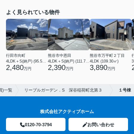
よく見られている物件
行田市向町
熊谷市中恩田
熊谷市万平町２丁目
3
4LDK＋S(納戸) (95.58㎡)
4LDK＋S(納戸) (111.78㎡)
4LDK (109.30㎡)
2,480
2,390
3,890
万円
万円
万円
買)一覧
リーブルガーデン．S 深谷稲荷町北第３
１号棟
株式会社アクティブホーム
0120-70-3794
お問い合わせ