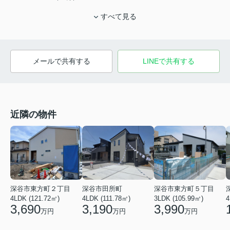
すべて見る
メールで共有する
LINEで共有する
近隣の物件
深谷市東方町２丁目
深谷市田所町
深谷市東方町５丁目
4LDK (121.72㎡)
4LDK (111.78㎡)
3LDK (105.99㎡)
4
3,690
3,190
3,990
万円
万円
万円