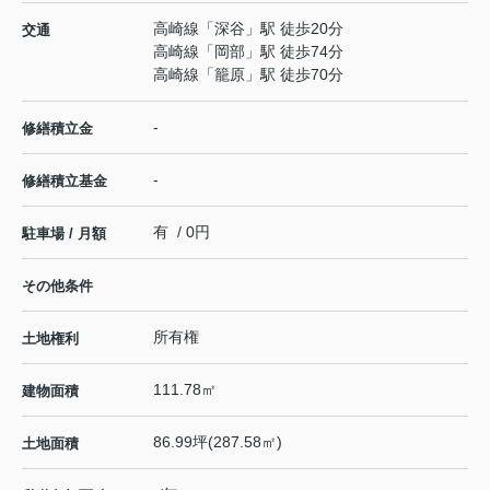
高崎線
「
深谷
」駅 徒歩20分
交通
高崎線
「
岡部
」駅 徒歩74分
高崎線
「
籠原
」駅 徒歩70分
-
修繕積立金
-
修繕積立基金
有 / 0円
駐車場 / 月額
その他条件
所有権
土地権利
111.78㎡
建物面積
86.99坪(287.58㎡)
土地面積