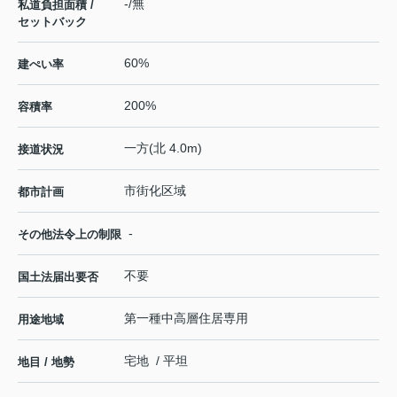
-/無
私道負担面積 /
セットバック
60%
建ぺい率
200%
容積率
一方(北 4.0m)
接道状況
市街化区域
都市計画
-
その他法令上の制限
不要
国土法届出要否
第一種中高層住居専用
用途地域
宅地 / 平坦
地目 / 地勢