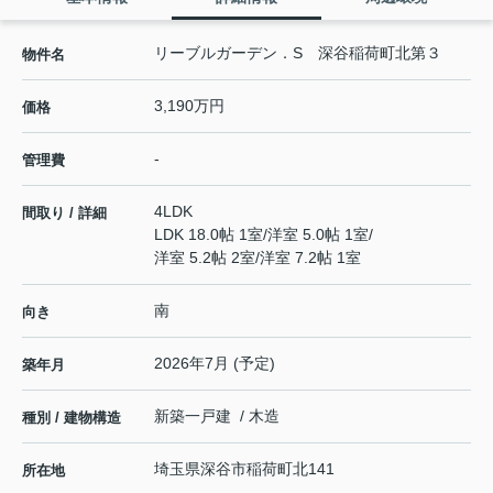
リーブルガーデン．S 深谷稲荷町北第３
物件名
3,190万円
価格
-
管理費
4LDK
間取り / 詳細
LDK 18.0帖 1室
/
洋室 5.0帖 1室
/
洋室 5.2帖 2室
/
洋室 7.2帖 1室
南
向き
2026年7月 (予定)
築年月
新築一戸建 / 木造
種別 / 建物構造
埼玉県
深谷市
稲荷町北
141
所在地