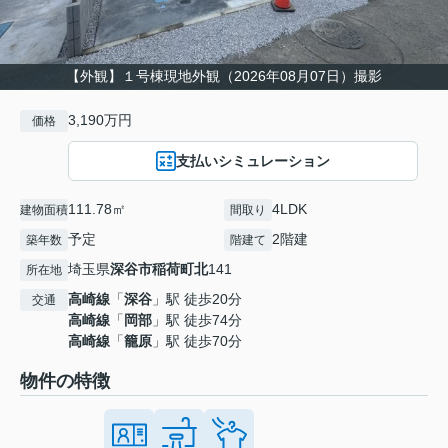
【外観】１号棟現地外観（2026年08月07日）撮影
3,190万円
価格
支払いシミュレーション
111.78㎡
4LDK
建物面積
間取り
予定
2階建
築年数
階建て
埼玉県
深谷市
稲荷町北
141
所在地
高崎線
「
深谷
」駅 徒歩20分
交通
高崎線
「
岡部
」駅 徒歩74分
高崎線
「
籠原
」駅 徒歩70分
物件の特徴