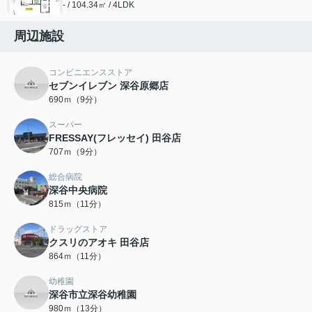
- / 104.34㎡ / 4LDK
周辺施設
コンビニエンスストア
セブンイレブン 深谷原郷店
690ｍ（9分）
スーパー
FRESSAY(フレッセイ) 田谷店
707ｍ（9分）
総合病院
深谷中央病院
815ｍ（11分）
ドラッグストア
クスリのアオキ 田谷店
864ｍ（11分）
幼稚園
深谷市立深谷幼稚園
980ｍ（13分）