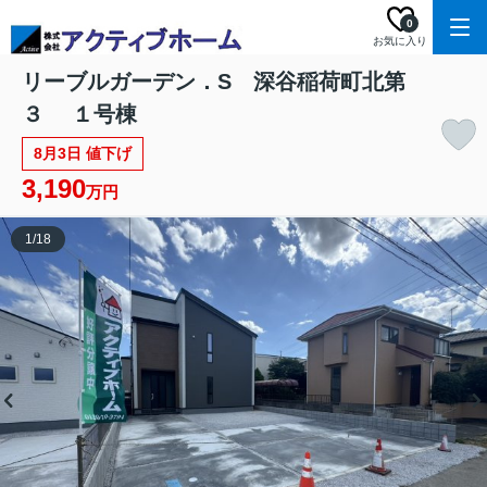
0
お気に入り
リーブルガーデン．S 深谷稲荷町北第
３ １号棟
8月3日 値下げ
3,190
万円
1
/
18