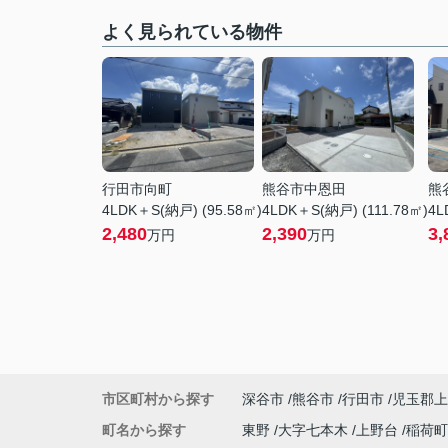
よく見られている物件
行田市向町
熊谷市中恩田
熊
4LDK＋S(納戸) (95.58㎡)
4LDK＋S(納戸) (111.78㎡)
4L
2,480
2,390
3,
万円
万円
市区町村から探す
深谷市
熊谷市
行田市
児玉郡上
町名から探す
東野
大字七本木
上野台
稲荷