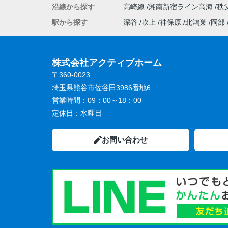
沿線から探す
高崎線
湘南新宿ライン高海
秩
駅から探す
深谷
吹上
神保原
北鴻巣
岡部
株式会社アクティブホーム
〒360-0023
埼玉県熊谷市佐谷田3986番地6
営業時間：
09：00～18：00
定休日：
水曜日
お問い合わせ