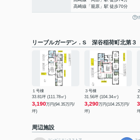
高崎線
「
籠原
」駅 徒歩70分
リーブルガーデン．S 深谷稲荷町北第３
１号棟
３号棟
33.81坪 (111.78㎡)
31.56坪 (104.34㎡)
3
3,190
3,290
3
万円(94.35万円/
万円(104.25万円/
坪)
坪)
坪
周辺施設
コンビニエンスストア
ス