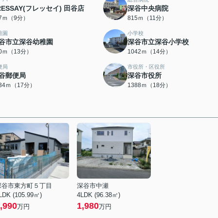
RESSAY(フレッセイ) 田谷店
深谷中央病院
07ｍ（9分）
815ｍ（11分）
稚園
小学校
谷市立深谷幼稚園
深谷市立深谷小学校
80ｍ（13分）
1042ｍ（14分）
便局
市役所・区役所
谷郵便局
深谷市役所
334ｍ（17分）
1388ｍ（18分）
深谷市東方町５丁目
深谷市中瀬
LDK (105.99㎡)
4LDK (96.38㎡)
,990
1,980
万円
万円