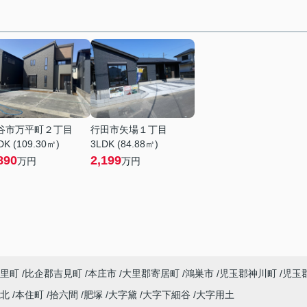
谷市万平町２丁目
行田市矢場１丁目
DK (109.30㎡)
3LDK (84.88㎡)
890
2,199
万円
万円
里町
比企郡吉見町
本庄市
大里郡寄居町
鴻巣市
児玉郡神川町
児玉
町北
本住町
拾六間
肥塚
大字黛
大字下細谷
大字用土