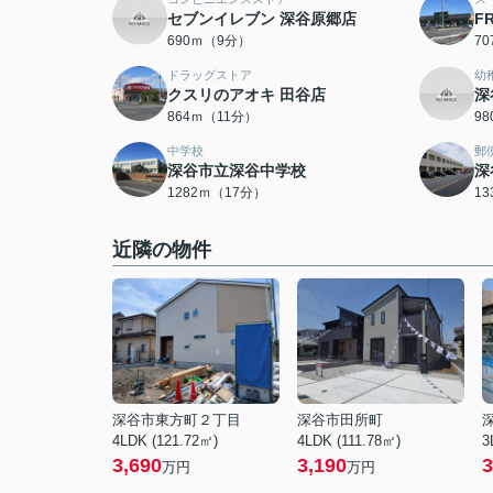
セブンイレブン 深谷原郷店
F
690ｍ（9分）
7
ドラッグストア
幼
クスリのアオキ 田谷店
深
864ｍ（11分）
9
中学校
郵
深谷市立深谷中学校
深
1282ｍ（17分）
1
近隣の物件
深谷市東方町２丁目
深谷市田所町
4LDK (121.72㎡)
4LDK (111.78㎡)
3
3,690
3,190
3
万円
万円