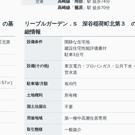
高崎線
「
岡部
」駅 徒歩74分
交通
高崎線
「
籠原
」駅 徒歩70分
 の基
リーブルガーデン．S 深谷稲荷町北第３ 
細情報
町北第
設備条件
閑静な住宅地
建設住宅性能評価書付
駐車3台可
設備(その他)
東京電力・プロパンガス・公共下水
営水道
.57㎡)
駐車場/月額
有/0円
土地権利
所有権
国土法届出
不要
用途地域
第一種中高層住居専用
取引態様
一般媒介