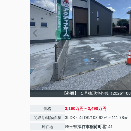
【外観】
１号棟現地外観（2026年0
3,190万円～3,490万円
価格
3LDK～4LDK/103.92㎡～111.78㎡
間取り/建物面積
埼玉県
深谷市
稲荷町北
141
所在地