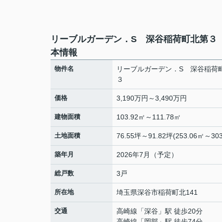
リーブルガーデン．S 深谷稲荷町北第３
本情報
物件名
リーブルガーデン．S 深谷稲荷
３
価格
3,190万円～3,490万円
建物面積
103.92㎡～111.78㎡
土地面積
76.55坪～91.82坪(253.06㎡～303
築年月
2026年7月（予定）
総戸数
3戸
所在地
埼玉県
深谷市
稲荷町北
141
交通
高崎線
「
深谷
」駅 徒歩20分
高崎線
「
岡部
」駅 徒歩74分