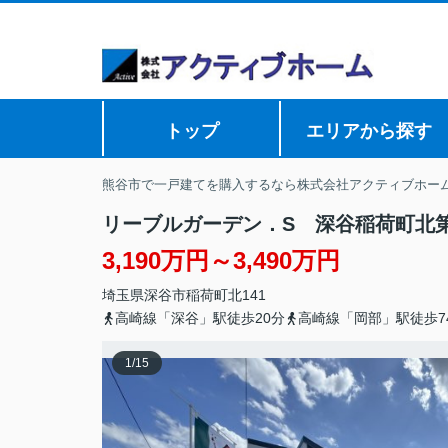
トップ
エリアから探す
熊谷市で一戸建てを購入するなら株式会社アクティブホー
リーブルガーデン．S 深谷稲荷町
3,190万円～3,490万円
埼玉県
深谷市
稲荷町北
141
高崎線「深谷」駅徒歩20分
高崎線「岡部」駅徒歩7
1
/
15