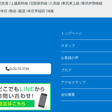
父鉄道
上越新幹線
北陸新幹線
八高線
東武東上線
東武伊勢崎線
本庄
熊谷
籠原
本庄早稲田
鴻巣
トップページ
スタッフ
お客様の声
0120-70-3794
ブログ
アクセスマップ
会社概要