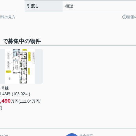
引渡し
相談
情報の見方
情報
 で募集中の物件
２号棟
1.43坪 (103.92㎡)
,490
万円(111.04万円/
)
ーパー
総合病院