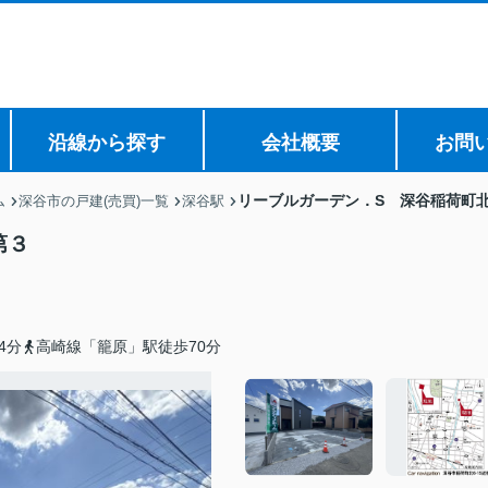
沿線から探す
会社概要
お問
リーブルガーデン．S 深谷稲荷
ム
深谷市の戸建(売買)一覧
深谷駅
北第３
4分
高崎線「籠原」駅徒歩70分