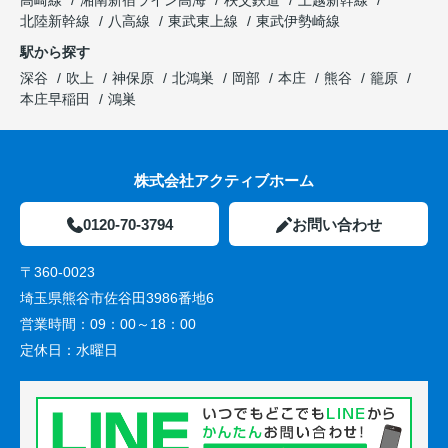
高崎線
湘南新宿ライン高海
秩父鉄道
上越新幹線
北陸新幹線
八高線
東武東上線
東武伊勢崎線
駅から探す
深谷
吹上
神保原
北鴻巣
岡部
本庄
熊谷
籠原
本庄早稲田
鴻巣
株式会社アクティブホーム
0120-70-3794
お問い合わせ
〒360-0023
埼玉県熊谷市佐谷田3986番地6
営業時間：
09：00～18：00
定休日：
水曜日