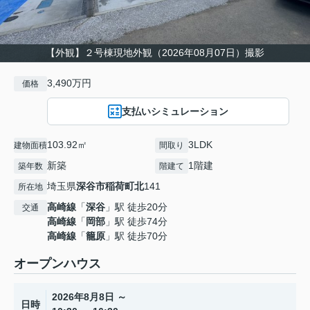
【外観】２号棟現地外観（2026年08月07日）撮影
3,490万円
価格
支払いシミュレーション
103.92㎡
3LDK
建物面積
間取り
新築
1階建
築年数
階建て
埼玉県
深谷市
稲荷町北
141
所在地
高崎線
「
深谷
」駅 徒歩20分
交通
高崎線
「
岡部
」駅 徒歩74分
高崎線
「
籠原
」駅 徒歩70分
オープンハウス
2026年8月8日 ～
日時