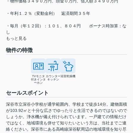
・物件価格３４９０万円、頭金０万円、借入額３４９０万円
・年利１.２％（変動金利） 返済期間３５年
・毎月（年１２回）：１０１、８０４円 ボーナス時加算：な
し
もっと見る
物件の特徴
TVモニタ
カウンター
浴室乾燥機
付きインタ
キッチン
ーホン
セールスポイント
深谷市立深谷小学校が通学範囲内、学校まで徒歩14分。建物面積
が103.92㎡と十分な広さでゆったりと生活できるのではないので
しょうか。浄水機が備え付けられています。一戸建ての情報だけ
ではなく、地域環境も併せて知りたいという方は、当社までご連
絡ください。深谷市にある高崎線深谷駅周辺の地域環境を知り尽