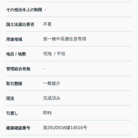
-
その他法令上の制限
不要
国土法届出要否
第一種中高層住居専用
用途地域
宅地 / 平坦
地目 / 地勢
-
管理組合有無
一般媒介
取引態様
完成済み
現況
即時
引渡し
第25UDI1W建14516号
建築確認番号