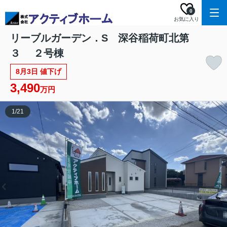
0
お気に入り
リーブルガーデン．S 深谷稲荷町北第
３ ２号棟
8月3日 値下げ
3,490
万円
1
/
21