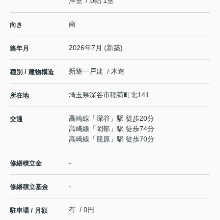
洋室 7.0帖 1室
南
向き
2026年7月 (新築)
築年月
新築一戸建 / 木造
種別 / 建物構造
埼玉県
深谷市
稲荷町北
141
所在地
高崎線
「
深谷
」駅 徒歩20分
交通
高崎線
「
岡部
」駅 徒歩74分
高崎線
「
籠原
」駅 徒歩70分
-
修繕積立金
-
修繕積立基金
有 / 0円
駐車場 / 月額