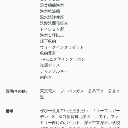
追焚機能浴室
浴室乾燥機
温水洗浄便座
洗髪洗面化粧台
トイレ２ヶ所
浴室１坪以上
床下収納
ウォークインクロゼット
収納豊富
TVモニタ付インターホン
複層ガラス
ディンプルキー
南向き
東京電力・プロパンガス・公共下水・公営水
設備(その他)
道
ぜひ一度見ていただきたい、「リーブルガー
備考
デン．S 深谷稲荷町北第３ 」です。ファ
ミリー向けのポイント、深谷市立深谷小学校