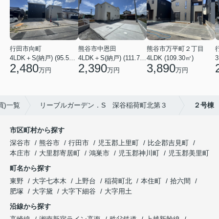
行田市向町
熊谷市中恩田
熊谷市万平町２丁目
3
4LDK＋S(納戸) (95.58㎡)
4LDK＋S(納戸) (111.78㎡)
4LDK (109.30㎡)
2,480
2,390
3,890
万円
万円
万円
買)一覧
リーブルガーデン．S 深谷稲荷町北第３
２号棟
市区町村から探す
深谷市
熊谷市
行田市
児玉郡上里町
比企郡吉見町
本庄市
大里郡寄居町
鴻巣市
児玉郡神川町
児玉郡美里町
町名から探す
東野
大字七本木
上野台
稲荷町北
本住町
拾六間
肥塚
大字黛
大字下細谷
大字用土
沿線から探す