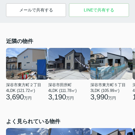
メールで共有する
LINEで共有する
近隣の物件
深谷市東方町２丁目
深谷市田所町
深谷市東方町５丁目
4LDK (121.72㎡)
4LDK (111.78㎡)
3LDK (105.99㎡)
4
3,690
3,190
3,990
万円
万円
万円
よく見られている物件