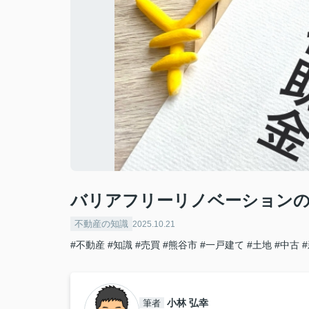
バリアフリーリノベーションの
不動産の知識
2025.10.21
#不動産
#知識
#売買
#熊谷市
#一戸建て
#土地
#中古
小林 弘幸
筆者